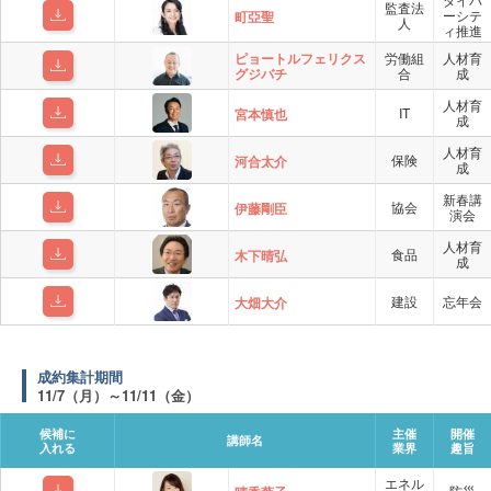
監査法
ーシテ
町亞聖
人
ィ推進
ピョートルフェリクス
労働組
人材育
グジバチ
合
成
人材育
IT
宮本慎也
成
人材育
保険
河合太介
成
新春講
協会
伊藤剛臣
演会
人材育
食品
木下晴弘
成
建設
忘年会
大畑大介
成約集計期間
11/7（月）～11/11（金）
候補に
主催
開催
講師名
入れる
業界
趣旨
エネル
防災