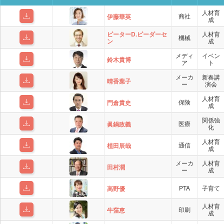
人材育
商社
伊藤華英
成
ピーターD.ピーダーセ
人材育
機械
ン
成
メディ
イベン
鈴木貴博
ア
ト
メーカ
新春講
晴香葉子
ー
演会
人材育
保険
門倉貴史
成
関係強
医療
眞鍋政義
化
人材育
通信
植田辰哉
成
メーカ
人材育
田村潤
ー
成
PTA
子育て
高野優
人材育
印刷
牛窪恵
成