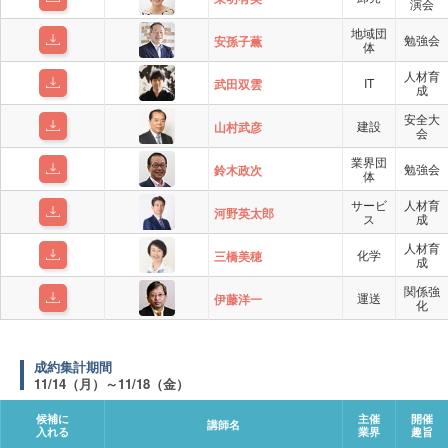
演会
地域団
勉強会
安孫子薫
体
人材育
IT
武田双雲
成
安全大
建設
山村武彦
会
業界団
勉強会
鈴木政次
体
サービ
人材育
河野英太郎
ス
成
人材育
化学
三橋美穂
成
関係強
運送
伊藤洋一
化
成約集計期間
11/14（月）～11/18（金）
候補に
主催
開催
講師名
入れる
業界
趣旨