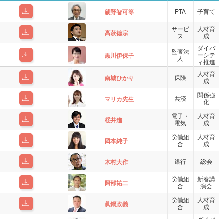
PTA
子育て
親野智可等
サービ
人材育
高萩徳宗
ス
成
ダイバ
監査法
ーシテ
黒川伊保子
人
ィ推進
人材育
保険
南城ひかり
成
関係強
共済
マリカ先生
化
電子・
人材育
桜井進
電気
成
労働組
人材育
岡本純子
合
成
銀行
総会
木村大作
労働組
新春講
阿部祐二
合
演会
労働組
人材育
眞鍋政義
合
成
ダイバ