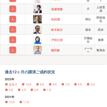
合
ア
人材育
IT
高橋智隆
成
関係強
商社
田村潤
化
協会
総会
鈴木政次
労働組
健康
戸田久実
合
メーカ
勉強会
鎌田敏
ー
過去12ヶ月の講演ご成約状況
2022年
最新月
10月
9月
8月
7月
6月
5月
4月
3月
2月
1月
2021年
12月
11月