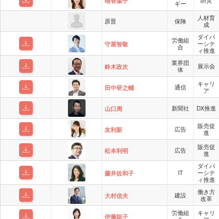
晴香葉子
ギー
人材育
原晋
保険
成
ダイバ
労働組
ーシテ
守屋智敬
合
ィ推進
業界団
展示会
鈴木政次
体
キャリ
通信
田中研之輔
ア
新聞社
DX推進
山口周
販売促
広告
友利新
進
販売促
広告
松本利明
進
ダイバ
IT
ーシテ
藤井佐和子
ィ推進
働き方
建設
大村信夫
改革
労働組
キャリ
伊藤聡子