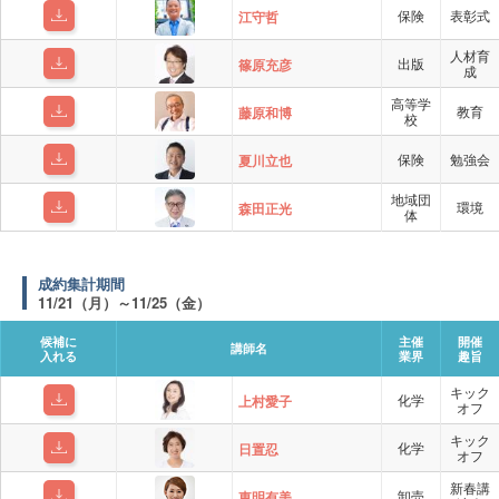
保険
表彰式
江守哲
人材育
出版
篠原充彦
成
高等学
教育
藤原和博
校
保険
勉強会
夏川立也
地域団
環境
森田正光
体
成約集計期間
11/21（月）～11/25（金）
候補に
主催
開催
講師名
入れる
業界
趣旨
キック
化学
上村愛子
オフ
キック
化学
日置忍
オフ
新春講
卸売
東明有美