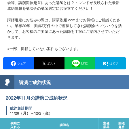
会等、講演開催趣旨にあった講師とは？トレンドが反映された最新
成約情報を講演会の講師選定にお役立てください！
講師選定にお悩みの際は、講演依頼.comまでお気軽にご相談くださ
い。業界20年、実績3万件の中で蓄積してきた講演会のノウハウを活
かして、お客様のご要望にあった講師を丁寧にご案内させていただ
きます。
※一部、掲載していない案件もございます。
シェア
ポスト
LINE
はてブ
講演ご成約状況
2022年11月の講演ご成約状況
成約集計期間
11/28（月）～12/2（金）
候補に
候補に
主催
主催
開催
開催
講師名
講師名
入れる
入れる
業界
業界
趣旨
趣旨