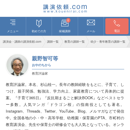
0
電話
メニュー
初めての方
候補講師
メール
講演会・講師の講演依頼.com
講師一覧
教育の講師一覧
幼少・青年教育の講師一覧
親野智可等
おやのちから
教育評論家
教育評論家。本名、杉山桂一。長年の教師経験をもとに、子育て、し
つけ、親子関係、勉強法、学力向上、家庭教育について具体的に提
案。『子育て365日』『反抗期まるごと解決BOOK』などベストセラ
ー多数。人気マンガ「ドラゴン桜」の指南役としても著名。
Instagram、Threads、Twitter、YouTube、Blog、メルマガなどで発信
中。全国各地の小・中・高等学校、幼稚園・保育園のPTA、市町村の
教育講演会、先生や保育士の研修会でも大人気となっている。オンラ