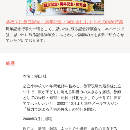
学校向け創立記念・周年記念・同窓会におすすめの講師特集
周年記念行事の一環として、思い出に残る記念講演会を！本ページで
は、思い出に残る記念講演会にふさわしい講師の方を多数ご紹介させ
ていただいております。
経歴
本名：杉山 桂一
公立小学校で23年間教師を務める。教育現場の最前線に立
つ中で、親が子どもに与える影響力の大きさを痛感。教師
としての経験・知識・理解・技術を少しでも子育てに役立
ててもらいたいと、2003年10月より無料メールマガジン
「親力で決まる子供の将来」の発行を開始。
2006年3月に退職
現在は、新聞、雑誌、ネットでの連載、著作の書き下ろ