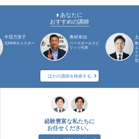
あなたに
おすすめの講師
牛窪万里子
奥村幸治
土
元NHKキャスター
ベースボールスピ
株
リッツ代表
エ
イ
デ
営
ほかの講師を検索する
経験豊富な私たちに
お任せください。