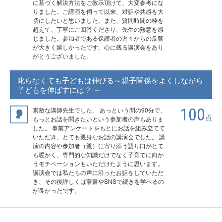
に基づく解決方法をご教示頂けて、大変参考にな
りました。ご講演を伺って以来、対話や共感を大
切にしたいと思いました。また、質問時間の枠を
超えて、丁寧にご回答くださり、先生の熱意を感
じました。参加者である保護者の方々からの反響
が大きく嬉しかったです。心に残る講演会をあり
がとうございました。
叱らなくても子どもは伸びる～親子関係をよくしながら
子どもを伸ばすには？ ～
100
素敵な講師先生でした。 あっという間の90分で、
点
もっとお話を聞きたいという参加者の声もありま
した。 事前アンケートをもとにお話を組み立てて
いただき、とても親身なお話の講演会でした。 講
演の内容や参加者（親）に寄り添う語り口がとて
も暖かく、専門的な知識だけでなく子育てに向か
うモチベーションもいただけたように思います。
講演会では私たちの声に沿ったお話をしていただ
き、その後詳しくは著書やSNSで続きを学べるの
が良かったです。