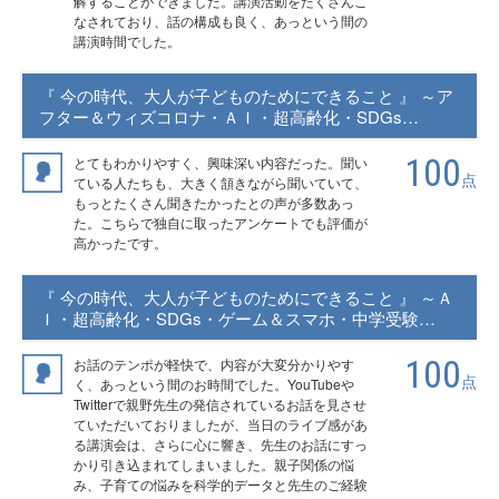
解することができました。講演活動をたくさんこ
なされており、話の構成も良く、あっという間の
講演時間でした。
『 今の時代、大人が子どものためにできること 』 ～ア
フター＆ウィズコロナ・ＡＩ・超高齢化・SDGs…
100
とてもわかりやすく、興味深い内容だった。聞い
点
ている人たちも、大きく頷きながら聞いていて、
もっとたくさん聞きたかったとの声が多数あっ
た。こちらで独自に取ったアンケートでも評価が
高かったです。
『 今の時代、大人が子どものためにできること 』 ～Ａ
Ｉ・超高齢化・SDGs・ゲーム＆スマホ・中学受験…
100
お話のテンポが軽快で、内容が大変分かりやす
点
く、あっという間のお時間でした。YouTubeや
Twitterで親野先生の発信されているお話を見させ
ていただいておりましたが、当日のライブ感があ
る講演会は、さらに心に響き、先生のお話にすっ
かり引き込まれてしまいました。親子関係の悩
み、子育ての悩みを科学的データと先生のご経験