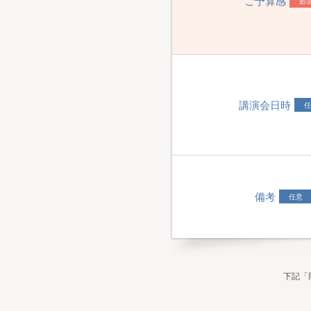
ご予算感
必
講演会日時
任
備考
任意
下記「