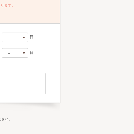
おります。
月
日
--
--
月
日
--
01
02
--
03
01
04
02
05
03
06
04
07
05
08
06
09
07
ださい。
10
08
11
09