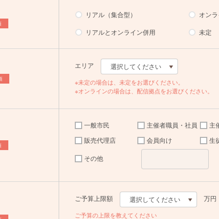
リアル（集合型）
オンラ
須
リアルとオンライン併用
未定
エリア
選択してください
選択してください
須
※未定の場合は、未定をお選びください。
※オンラインの場合は、配信拠点をお選びください。
未定
北海道
青森県
一般市民
主催者職員・社員
主
岩手県
販売代理店
会員向け
生
宮城県
須
秋田県
その他
山形県
福島県
茨城県
ご予算上限額
万円
選択してください
栃木県
選択してください
ご予算の上限を教えてください