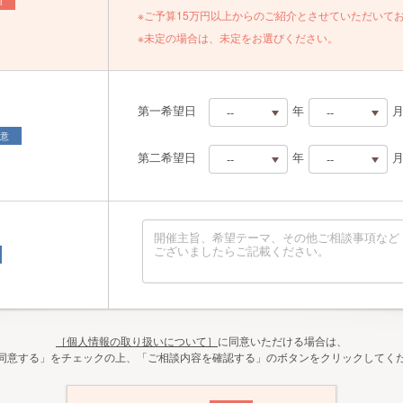
群馬県
須
100万円～
※ご予算15万円以上からのご紹介とさせていただいて
埼玉県
90～99万円
※未定の場合は、未定をお選びください。
千葉県
80～89万円
東京都
70～79万円
神奈川県
60～69万円
第一希望日
年
--
--
山梨県
50～59万円
--
--
意
長野県
40～49万円
第二希望日
年
--
--
2026
01
新潟県
30～39万円
2027
--
02
--
富山県
20～29万円
2028
2026
03
01
石川県
10～19万円
2029
2027
04
02
福井県
未定
2030
2028
05
03
岐阜県
2031
2029
06
04
静岡県
2032
2030
07
05
愛知県
2033
2031
08
06
三重県
［個人情報の取り扱いについて］
に同意いただける場合は、
2034
2032
09
07
滋賀県
同意する」をチェックの上、「ご相談内容を確認する」のボタンをクリックしてく
2035
2033
10
08
京都府
2036
2034
11
09
大阪府