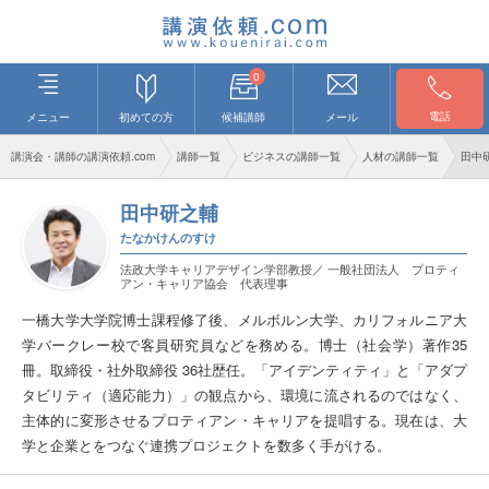
0
電話
メニュー
初めての方
候補講師
メール
講演会・講師の講演依頼.com
講師一覧
ビジネスの講師一覧
人材の講師一覧
田中
田中研之輔
たなかけんのすけ
法政大学キャリアデザイン学部教授／ 一般社団法人 プロティ
アン・キャリア協会 代表理事
一橋大学大学院博士課程修了後、メルボルン大学、カリフォルニア大
学バークレー校で客員研究員などを務める。博士（社会学）著作35
冊。取締役・社外取締役 36社歴任。「アイデンティティ」と「アダプ
タビリティ（適応能力）」の観点から、環境に流されるのではなく、
主体的に変形させるプロティアン・キャリアを提唱する。現在は、大
学と企業とをつなぐ連携プロジェクトを数多く手がける。