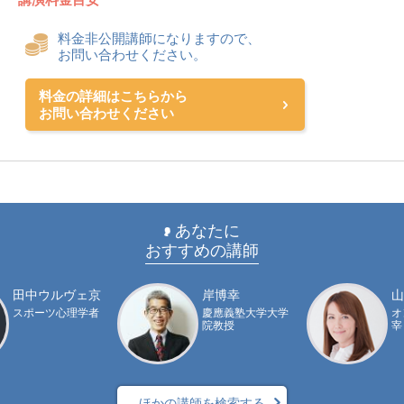
料金非公開講師になりますので、
お問い合わせください。
料金の詳細はこちらから
お問い合わせください
あなたに
おすすめの講師
田中ウルヴェ京
岸博幸
山
スポーツ心理学者
慶應義塾大学大学
オ
院教授
宰
ほかの講師を検索する