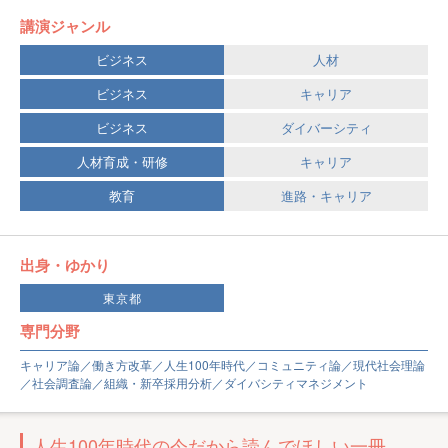
講演ジャンル
ビジネス
人材
ビジネス
キャリア
ビジネス
ダイバーシティ
人材育成・研修
キャリア
教育
進路・キャリア
出身・ゆかり
東京都
専門分野
キャリア論／働き方改革／人生100年時代／コミュニティ論／現代社会理論
／社会調査論／組織・新卒採用分析／ダイバシティマネジメント
人生100年時代の今だから読んでほしい一冊