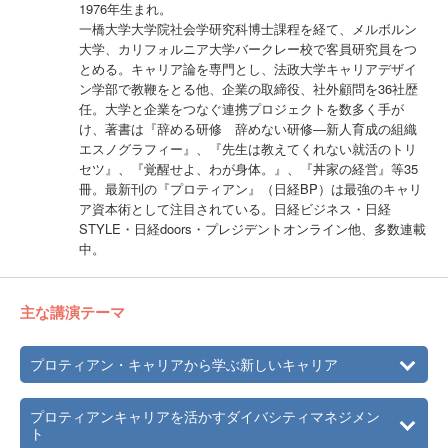
1976年生まれ。
一橋大学大学院社会学研究科博士課程を経て、メルボルン
大学、カリフォルニア大学バークレー校で客員研究員をつ
とめる。キャリア論を専門とし、法政大学キャリアデザイ
ン学部で教鞭をとる他、企業の取締役、社外顧問を36社歴
任。大学と企業をつなぐ連携プロジェクトを数多く手が
け、著書は『辞める研修 辞めない研修―新人育成の組織
エスノグラフィー』、『先生は教えてくれない就活のトリ
セツ』、『覚醒せよ、わが身体。』、『丼家の経営』等35
冊。最新刊の『プロティアン』（日経BP）は最強のキャリ
ア資本術として注目されている。日経ビジネス・日経
STYLE・日経doors・プレジデントオンライン他、多数連載
中。
主な講演テーマ
プロティアン・キャリアから学ぶ新しいキャリア
プロティアンキャリアを活かすダイバシティマネジメン
ト