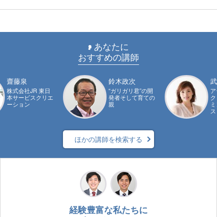
あなたに
おすすめの講師
齋藤泉
鈴木政次
武
株式会社JR 東日
“ガリガリ君”の開
ア
本サービスクリエ
発者そして育ての
ク
ーション
親
ミ
ス
ほかの講師を検索する
経験豊富な私たちに