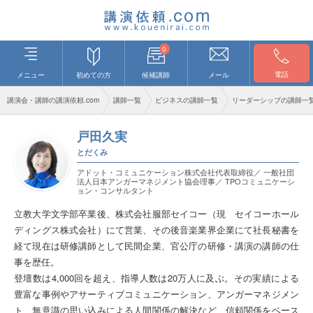
0
電話
メニュー
初めての方
候補講師
メール
講演会・講師の講演依頼.com
講師一覧
ビジネスの講師一覧
リーダーシップの講師一
戸田久実
とだくみ
アドット・コミュニケーション株式会社代表取締役／ 一般社団
法人日本アンガーマネジメント協会理事／ TPOコミュニケーシ
ョン・コンサルタント
立教大学文学部卒業後、株式会社服部セイコー（現 セイコーホール
ディングス株式会社）にて営業、その後音楽業界企業にて社長秘書を
経て現在は研修講師として民間企業、官公庁の研修・講演の講師の仕
事を歴任。
登壇数は4,000回を超え、指導人数は20万人に及ぶ。その実績による
豊富な事例やアサーティブコミュニケーション、アンガーマネジメン
ト、無意識の思い込みによる人間関係の解決など、信頼関係をベース