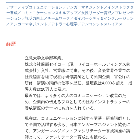
アサーティブコミュニケーション／アンガーマネジメント／インストラクタ
ー養成／コミュニケーションスキルアップ／女性リーダー育成／プレゼンテ
ーション／説明力向上／チームワーク／ダイバーシティ＆インクルージョン
／アンガーマネジメント／アドラー心理学／アンコンシャスバイアス
経歴
立教大学文学部卒業。
株式会社服部セイコー（現 セイコーホールディングス株
式会社）入社。営業職に従事。その後、音楽業界企業での
社長秘書を経て現在は研修講師として民間企業、官公庁の
研修・講演の講師の仕事を歴任。登壇数は4,000を超え、指
導人数は20万人に及ぶ。
最近では、より多くの人のコミュニケーション改善のた
め、企業内の伝えるプロとしての社内インストラクターの
養成講座のテーマにも力を入れている。
現在は、コミュニケーションに関する講演・研修講師とし
て全国で活躍する傍ら、日本アンガーマネジメント協会に
て、アンガーマネジメントファシリテーター養成講座の講
師として、ファシリテーター育成にも携わる。