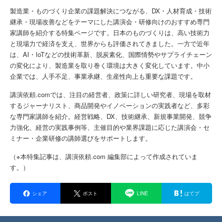
製造業・ものづくり企業の課題解決につながる、DX・人材育成・技術
継承・現場改善などをテーマにした講演会・研修向けのおすすめ専門
家講師を紹介する特集ページです。日本のものづくりは、高い技術力
と現場力で経済を支え、世界からも評価されてきました。一方で近年
は、AI・IoTなどの技術革新、脱炭素化、国際情勢やサプライチェーン
の変化により、製造業を取り巻く環境は大きく変化しています。中小
企業では、人手不足、事業承継、生産性向上も重要な課題です。
講演依頼.comでは、注目の経営者、政策に詳しい研究者、現場を取材
するジャーナリスト、商品開発やイノベーションの実践者など、多彩
な専門家講師を紹介。経営戦略、DX、技術継承、新規事業開発、競争
力強化、経営の実践事例等、主催目的や業界課題に応じた講演会・セ
ミナー・企業研修の講師選びをサポートします。
（※本特集記事は、講演依頼.com 編集部によって作成されていま
す。）
シェア
ポスト
LINE
はてブ