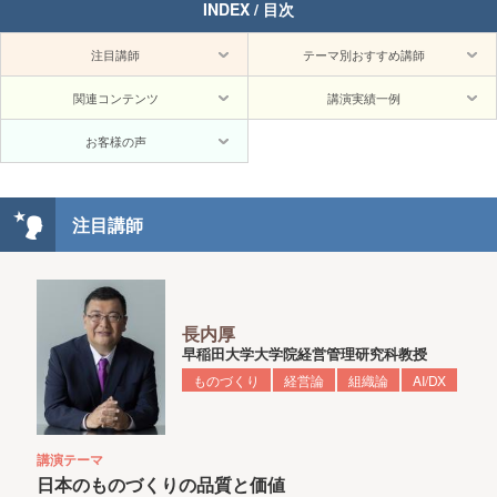
INDEX / 目次
注目講師
テーマ別おすすめ講師
関連コンテンツ
講演実績一例
お客様の声
注目講師
長内厚
早稲田大学大学院経営管理研究科教授
ものづくり
経営論
組織論
AI/DX
講演テーマ
日本のものづくりの品質と価値