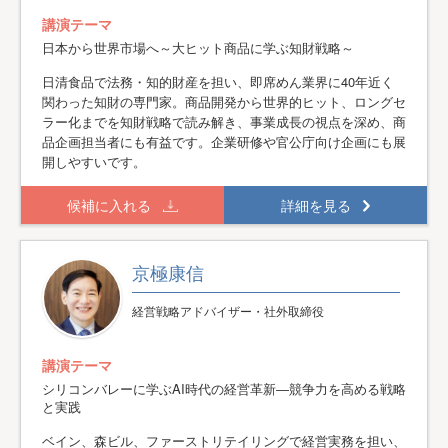
講演テーマ
日本から世界市場へ～大ヒット商品に学ぶ知財戦略～
日清食品で法務・知的財産を担い、即席めん業界に40年近く
関わった知財の専門家。商品開発から世界的ヒット、ロングセ
ラー化までを知財戦略で読み解き、事業成長の視点を深め、商
品企画担当者にも有益です。企業研修や官公庁向け企画にも展
開しやすいです。
候補に入れる
詳細を見る
京極康信
経営戦略アドバイザー・社外取締役
講演テーマ
シリコンバレーに学ぶAI時代の経営革新―競争力を高める戦略
と実践
ベイン、森ビル、ファーストリテイリングで経営実務を担い、