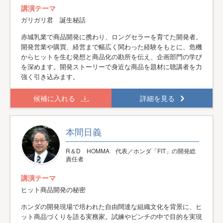
講演テーマ
ガリガリ君 誕生秘話
赤城乳業で商品開発に携わり、ロングセラーを育てた開発者。
開発営業や購買、経営まで幅広く関わった経験をもとに、危機
からヒットを生む発想と商品化の勘所を伝え、企画部門の学び
を深めます。開発ストーリーで身近な商品を題材に聴講者を力
強く引き込みます。
候補に入れる
詳細を見る
本間日義
R＆D HOMMA 代表／ホンダ「FIT」の開発総
責任者
講演テーマ
ヒット商品開発の秘密
ホンダの開発現場で培われた自由闊達な組織文化を背景に、ヒ
ット商品づくりを語る実務家。試練やピンチの中で目的を実現