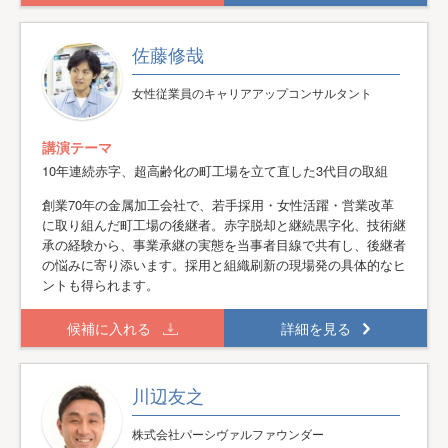
佐藤修哉
女性従業員のキャリアアップコンサルタント
講演テーマ
10年連続赤字、超高齢化の町工場を立て直した3代目の取組
創業70年の金属加工会社で、若手採用・女性活躍・営業改革
に取り組んだ町工場の後継者。赤字脱却と継続黒字化、技術継
承の経験から、事業承継の実態を当事者目線で共有し、後継者
の悩みに寄り添います。採用と組織刷新の現場発の具体的なヒ
ントも得られます。
候補に入れる
詳細を見る
川辺友之
株式会社パーシヴァルファウンダー