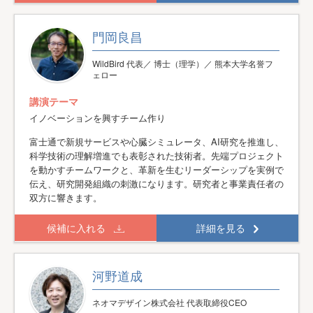
門岡良昌
WildBird 代表／ 博士（理学）／ 熊本大学名誉フ
ェロー
講演テーマ
イノベーションを興すチーム作り
富士通で新規サービスや心臓シミュレータ、AI研究を推進し、
科学技術の理解増進でも表彰された技術者。先端プロジェクト
を動かすチームワークと、革新を生むリーダーシップを実例で
伝え、研究開発組織の刺激になります。研究者と事業責任者の
双方に響きます。
候補に入れる
詳細を見る
河野道成
ネオマデザイン株式会社 代表取締役CEO