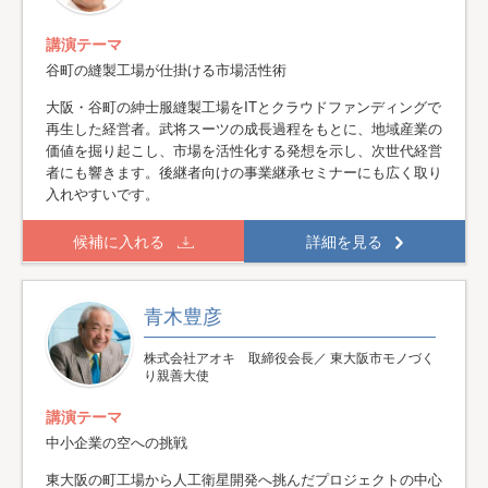
講演テーマ
谷町の縫製工場が仕掛ける市場活性術
大阪・谷町の紳士服縫製工場をITとクラウドファンディングで
再生した経営者。武将スーツの成長過程をもとに、地域産業の
価値を掘り起こし、市場を活性化する発想を示し、次世代経営
者にも響きます。後継者向けの事業継承セミナーにも広く取り
入れやすいです。
候補に入れる
詳細を見る
青木豊彦
株式会社アオキ 取締役会長／ 東大阪市モノづく
り親善大使
講演テーマ
中小企業の空への挑戦
東大阪の町工場から人工衛星開発へ挑んだプロジェクトの中心