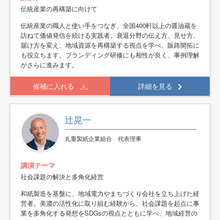
伝統産業の再構築に向けて
伝統産業の職人と使い手をつなぎ、全国400軒以上の醤油蔵を
訪ねて価値発信を続ける実践者。衰退分野の伝え方、見せ方、
届け方を変え、地域資源を再構築する視点を学べ、販路開拓に
も役立ちます。ブランディング研修にも相性が良く、事例理解
がさらに進みます。
候補に入れる
詳細を見る
辻晃一
丸重製紙企業組合 代表理事
講演テーマ
社会課題の解決と多角化経営
和紙製造を基盤に、地域電力やまちづくり会社を立ち上げた経
営者。美濃の活性化に取り組む経験から、社会課題を起点に事
業を多角化する発想をSDGsの視点とともに学べ、地域経営の