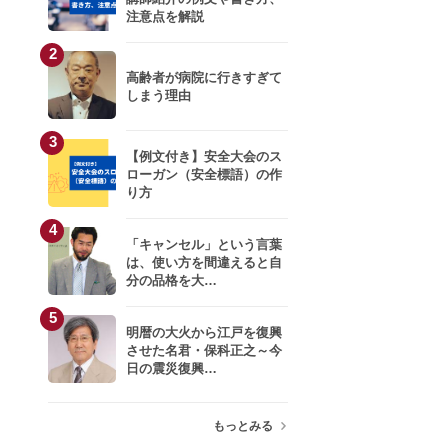
注意点を解説
川口雅裕
2
高齢者が病院に行きすぎて
小室淑恵
しまう理由
3
岩井結美子
【例文付き】安全大会のス
ローガン（安全標語）の作
り方
生井利幸
4
小杉俊哉
「キャンセル」という言葉
は、使い方を間違えると自
分の品格を大…
青柳教恵
5
明暦の大火から江戸を復興
只松 崇
させた名君・保科正之～今
日の震災復興…
キティこうぞう
もっとみる