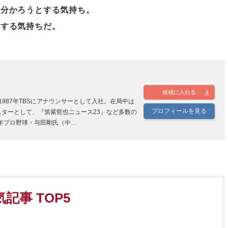
を分かろうとする気持ち。
とする気持ちだ。
こ
候補に入れる
1987年TBSにアナウンサーとして入社。在局中は
プロフィールを見る
ターとして、『筑紫哲也ニュース23』など多数の
2年プロ野球・与田剛氏（中…
事 TOP5