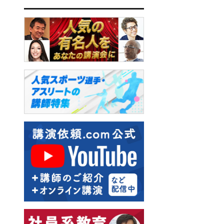
飯野謙次
梶原しげる
秋田稲美
板垣英憲
横田雅俊
大谷由里子
西川りゅうじん
和田裕美
藤井佐和子