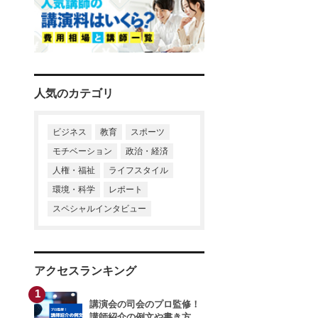
寺廻太
末木佐知
井戸美枝
小山朝子
清水国明
経済スペシャリスト
井下田久幸
石川結貴
粕谷秀樹
川村透
相沢正人
河合純一
進藤勇治
小林興起
鈴木政次
鈴木みどり
山本昌邦
川村透
中村浩子
富永秀一
内田裕子
人気のカテゴリ
黒田英雄
清水克彦
武田美保
小野浩二
岡田晃
谷田昭吾
春日美奈子
ビジネス
教育
スポーツ
モチベーション
政治・経済
榊原貴子
松野豊
榎本晋作
渡辺真由子
人権・福祉
ライフスタイル
環境・科学
レポート
干場義雅
大越章司
親野智可等
スペシャルインタビュー
干場義雅
久原健司
長谷川満
アクセスランキング
榊原貴子
山本衣奈子
石川結貴
1
講演会の司会のプロ監修！
大谷由里子
講師紹介の例文や書き方、