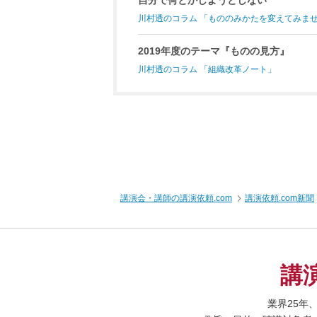
自分で何とかしようとしない
川村透のコラム 「もののみかたを変えてみま
2019年度のテーマ『ものの見方』
川村透のコラム 「組織改革ノート」
講演会・講師の講演依頼.com
講演依頼.com新聞
講
業界25年