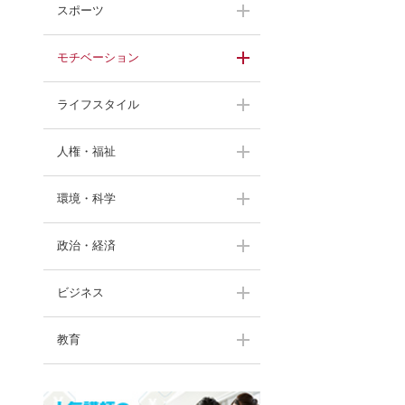
スポーツ
モチベーション
伊藤華英
大西一平
ライフスタイル
上田比呂志
武田美保
渡邊洋子
人権・福祉
甘糟りり子
角盈男
渡邊洋子
間々田佳子
環境・科学
渡部陽一
奥村幸治
北原照久
山本京子
中村勝雄
政治・経済
村田佳壽子
久保田光彦
川村透
黒田英雄
中村勝雄
末吉竹二郎
ビジネス
進藤勇治
舞の海秀平
木場弘子
長野茂
鈴木ひとみ
進藤勇治
藤田正美
教育
牛窪万里子
羽中田昌
末木佐知
生駒芳子
濱宮郷詞
らんま先生
藤田正美
伊吹晶夫
高野優