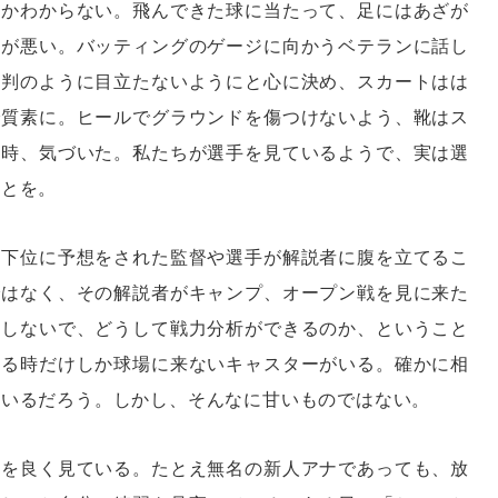
のかわからない。飛んできた球に当たって、足にはあざが
私が悪い。バッティングのゲージに向かうベテランに話し
審判のように目立たないようにと心に決め、スカートはは
で質素に。ヒールでグラウンドを傷つけないよう、靴はス
る時、気づいた。私たちが選手を見ているようで、実は選
ことを。
。下位に予想をされた監督や選手が解説者に腹を立てるこ
ではなく、その解説者がキャンプ、オープン戦を見に来た
もしないで、どうして戦力分析ができるのか、ということ
ある時だけしか球場に来ないキャスターがいる。確かに相
もいるだろう。しかし、そんなに甘いものではない。
かを良く見ている。たとえ無名の新人アナであっても、放