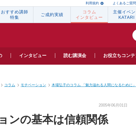
利用規約
よくあるご質問
おすすめ講師
コラム
主催イベン
ご成約実績
特集
インタビュー
KATARI
の
インタビュー
読む
講演会
お役立ち
コンテ
コラム
モチベーション
木場弘子のコラム 「魅力溢れる人間になるために
2005年06月01日
ョンの基本は信頼関係