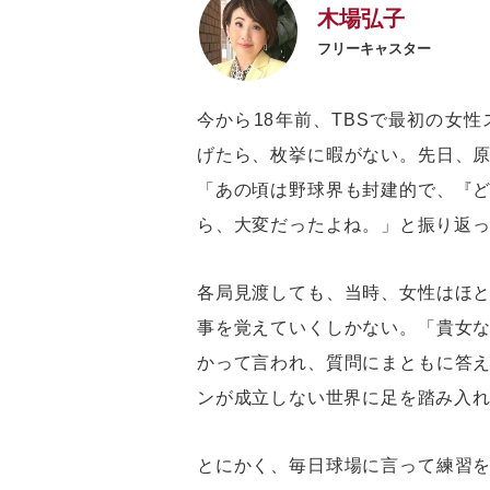
木場弘子
フリーキャスター
今から18年前、TBSで最初の女
げたら、枚挙に暇がない。先日、
「あの頃は野球界も封建的で、『
ら、大変だったよね。」と振り返
各局見渡しても、当時、女性はほ
事を覚えていくしかない。「貴女
かって言われ、質問にまともに答
ンが成立しない世界に足を踏み入
とにかく、毎日球場に言って練習