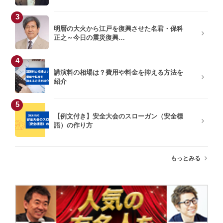
3
明暦の大火から江戸を復興させた名君・保科
正之～今日の震災復興…
4
講演料の相場は？費用や料金を抑える方法を
紹介
5
【例文付き】安全大会のスローガン（安全標
語）の作り方
もっとみる