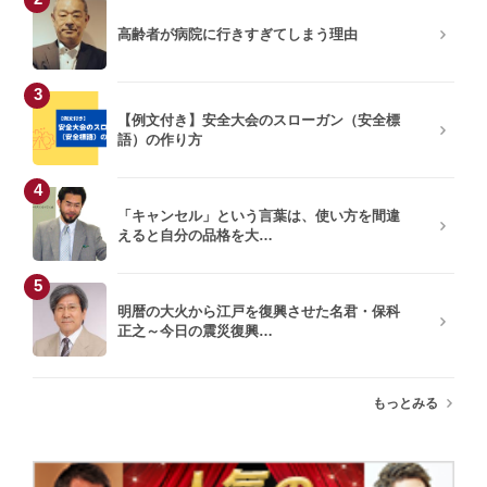
高齢者が病院に行きすぎてしまう理由
3
【例文付き】安全大会のスローガン（安全標
語）の作り方
4
「キャンセル」という言葉は、使い方を間違
えると自分の品格を大…
5
明暦の大火から江戸を復興させた名君・保科
正之～今日の震災復興…
もっとみる