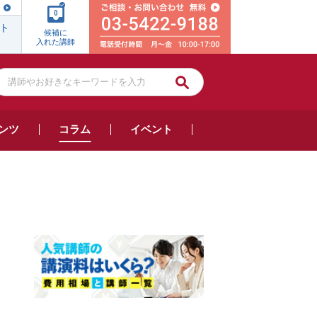
0
ト
候補に
入れた講師
ンツ
コラム
イベント