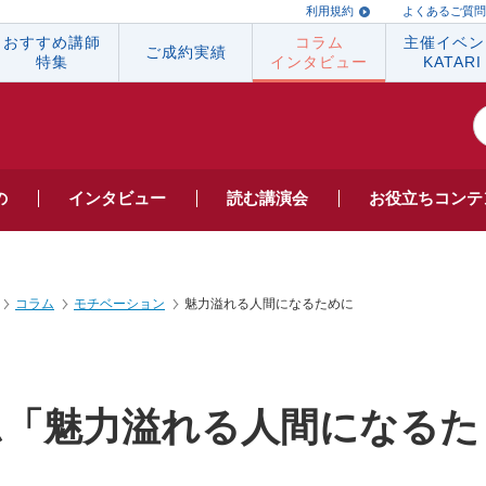
利用規約
よくあるご質問
おすすめ講師
コラム
主催イベン
ご成約実績
特集
インタビュー
KATARI
の
インタビュー
読む
講演会
お役立ち
コンテ
コラム
モチベーション
魅力溢れる人間になるために
ム「魅力溢れる人間になるた