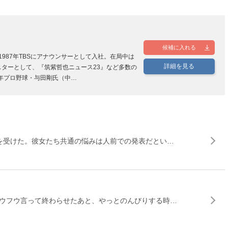
こ
候補に入れる
1987年TBSにアナウンサーとして入社。在局中は
詳細を見る
ターとして、『筑紫哲也ニュース23』など多数の
2年プロ野球・与田剛氏（中…
を受けた。彼女たち共通の悩みは人前での発表だとい…
ウフウ言って終わらせたあと、やっとのんびりする時…