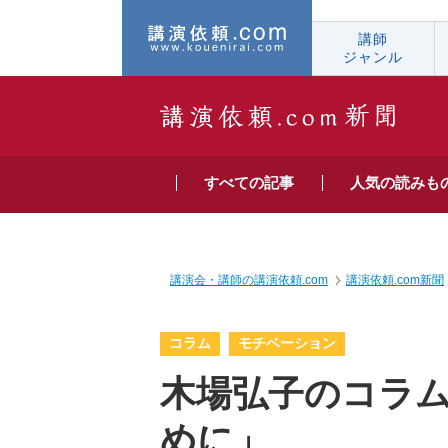
講師
ジャンル
すべての
記事
人気の
読みも
講演会・講師の講演依頼.com
講演依頼.com新聞
コラム
モチベーション
木場弘子のコラ
めに」