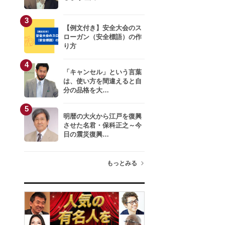
3
【例文付き】安全大会のス
ローガン（安全標語）の作
り方
4
「キャンセル」という言葉
は、使い方を間違えると自
分の品格を大…
5
明暦の大火から江戸を復興
させた名君・保科正之～今
日の震災復興…
もっとみる