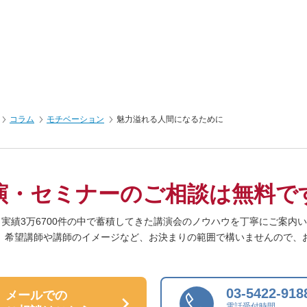
コラム
モチベーション
魅力溢れる人間になるために
演・セミナーの
ご相談は無料で
、実績3万6700件の中で蓄積してきた
講演会のノウハウを丁寧にご案内い
、希望講師や
講師のイメージなど、
お決まりの範囲で構いませんので、
03-5422-918
メールでの
電話受付時間