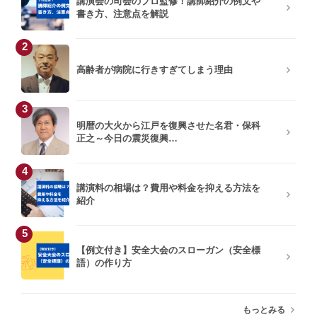
講演会の司会のプロ監修！講師紹介の例文や
書き方、注意点を解説
2
高齢者が病院に行きすぎてしまう理由
3
明暦の大火から江戸を復興させた名君・保科
正之～今日の震災復興…
4
講演料の相場は？費用や料金を抑える方法を
紹介
5
【例文付き】安全大会のスローガン（安全標
語）の作り方
もっとみる