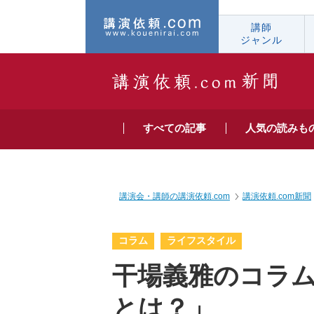
講師
ジャンル
すべての
記事
人気の
読みも
講演会・講師の講演依頼.com
講演依頼.com新聞
コラム
ライフスタイル
干場義雅のコラ
とは？」