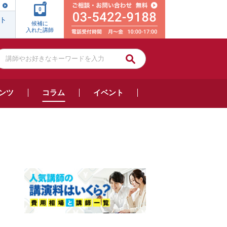
0
ト
候補に
入れた講師
ンツ
コラム
イベント