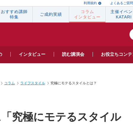
利用規約
よくあるご質問
おすすめ講師
コラム
主催イベン
ご成約実績
特集
インタビュー
KATARI
の
インタビュー
読む
講演会
お役立ち
コンテ
コラム
ライフスタイル
究極にモテるスタイルとは？
ム「究極にモテるスタイル