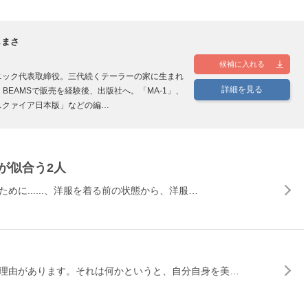
しまさ
候補に入れる
ニック代表取締役。三代続くテーラーの家に生まれ
詳細を見る
、BEAMSで販売を経験後、出版社へ。「MA-1」、
スクァイア日本版」などの編…
"が似合う2人
に......、洋服を着る前の状態から、洋服…
理由があります。それは何かというと、自分自身を美…