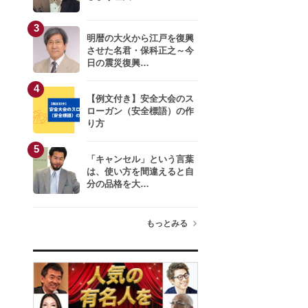
3
明暦の大火から江戸を復興
させた名君・保科正之～今
日の震災復興…
4
【例文付き】安全大会のス
ローガン（安全標語）の作
り方
5
「キャンセル」という言葉
は、使い方を間違えると自
分の品格を大…
もっとみる