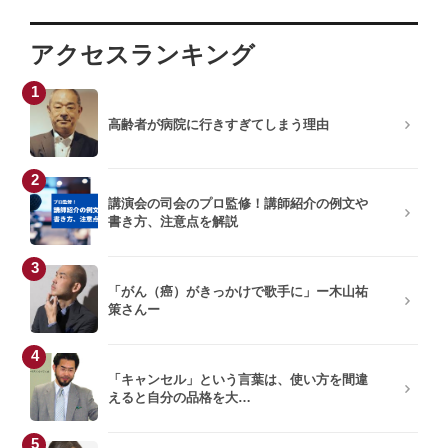
アクセスランキング
1
高齢者が病院に行きすぎてしまう理由
2
講演会の司会のプロ監修！講師紹介の例文や
書き方、注意点を解説
3
「がん（癌）がきっかけで歌手に」ー木山祐
策さんー
4
「キャンセル」という言葉は、使い方を間違
えると自分の品格を大…
5