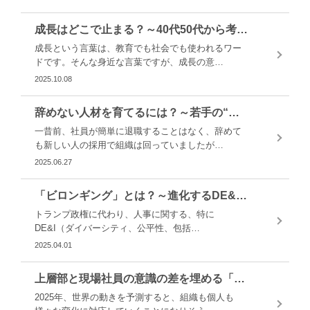
成長はどこで止まる？～40代50代から考える、生涯成長の可能性
成長という言葉は、教育でも社会でも使われるワー
ドです。そんな身近な言葉ですが、成長の意…
2025.10.08
辞めない人材を育てるには？～若手の“自走力”を支えるためにできること～
一昔前、社員が簡単に退職することはなく、辞めて
も新しい人の採用で組織は回っていましたが…
2025.06.27
「ビロンギング」とは？～進化するDE&I施策と日本企業への影響～
トランプ政権に代わり、人事に関する、特に
DE&I（ダイバーシティ、公平性、包括…
2025.04.01
上層部と現場社員の意識の差を埋める「CHRO」とは？
2025年、世界の動きを予測すると、組織も個人も