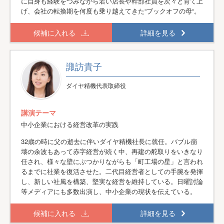
に自身も経験をつみながら若い店長や幹部社員を次々と育て上
げ、会社の転換期を何度も乗り越えてきた“ブックオフの母“。
候補に入れる
詳細を見る
諏訪貴子
ダイヤ精機代表取締役
講演テーマ
中小企業における経営改革の実践
32歳の時に父の逝去に伴いダイヤ精機社長に就任。バブル崩
壊の余波もあって赤字経営が続く中、再建の舵取りをいきなり
任され、様々な壁にぶつかりながらも「町工場の星」と言われ
るまでに社業を復活させた。二代目経営者としての手腕を発揮
し、新しい社風を構築、堅実な経営を維持している。日曜討論
等メディアにも多数出演し、中小企業の現状を伝えている。
候補に入れる
詳細を見る