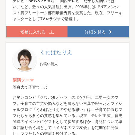
テレビ「NEWS ZERO」、関西テレビ「たかじん胸いっぱ
い」など、数々の人気番組に出演。2006年にはJRNアノンシ
スト賞フリートーク部門最優秀賞を受賞した。現在、フリーキ
ャスターとしてTVやラジオで活躍中。
候補に入れる
詳細を見る
くわばたりえ
お笑い芸人
講演テーマ
等身大で子育てしよ
お笑いコンビ「クワバタオハラ」のボケ担当。二男一女のマ
マ。子育ての苦労や悩みなどを飾らない言葉で綴ったオフィシ
ャルブログ「くわばたりえのやせる思い」は、子育てに悩むマ
マたちから多くの共感を集めている。現在、テレビ出演、育児
関連のイベントにゲストとして参加するほか、育児について率
直に語り合う場として「メガネのママ友会」を定期的に開催
し、ママたちとの交流を続けている。