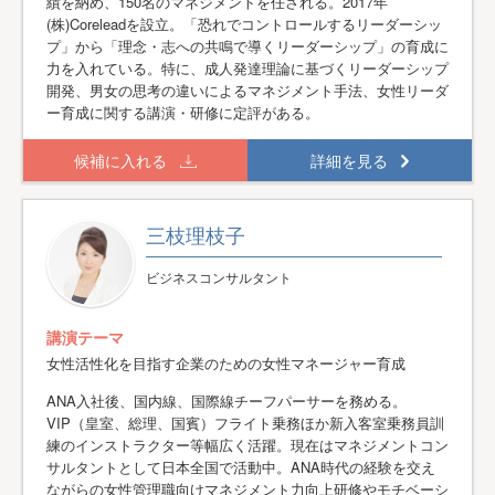
績を納め、150名のマネジメントを任される。2017年
(株)Coreleadを設立。「恐れでコントロールするリーダーシッ
プ」から「理念・志への共鳴で導くリーダーシップ」の育成に
力を入れている。特に、成人発達理論に基づくリーダーシップ
開発、男女の思考の違いによるマネジメント手法、女性リーダ
ー育成に関する講演・研修に定評がある。
候補に入れる
詳細を見る
三枝理枝子
ビジネスコンサルタント
講演テーマ
女性活性化を目指す企業のための女性マネージャー育成
ANA入社後、国内線、国際線チーフパーサーを務める。
VIP（皇室、総理、国賓）フライト乗務ほか新入客室乗務員訓
練のインストラクター等幅広く活躍。現在はマネジメントコン
サルタントとして日本全国で活動中。ANA時代の経験を交え
ながらの女性管理職向けマネジメント力向上研修やモチベーシ