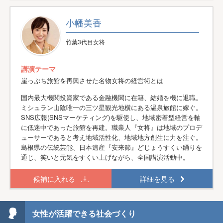
小幡美香
竹葉3代目女将
講演テーマ
崖っぷち旅館を再興させた名物女将の経営術とは
国内最大機関投資家である金融機関に在籍、結婚を機に退職。
ミシュラン山陰唯一の三ツ星観光地横にある温泉旅館に嫁ぐ。
SNS広報(SNSマーケティング)を駆使し、地域密着型経営を軸
に低迷中であった旅館を再建。職業人『女将』は地域のプロデ
ューサーであると考え地域活性化、地域地方創生に力を注ぐ。
島根県の伝統芸能、日本遺産『安来節』どじょうすくい踊りを
通じ、笑いと元気をすくい上げながら、全国講演活動中。
候補に入れる
詳細を見る
女性が活躍できる社会づくり