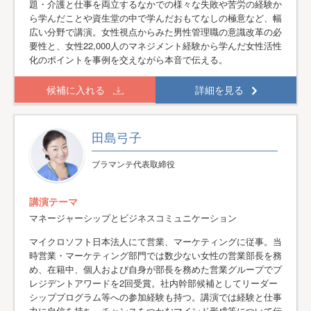
題・介護と仕事を両立するなかでの様々な失敗や苦労の経験か
ら学んだことや資生堂の中で学んだおもてなしの極意など、幅
広い分野で講演。女性視点からみた男性管理職の意識改革の必
要性と、女性22,000人のマネジメント経験から学んだ女性活性
化のポイントを事例を交えながら本音で伝える。
候補に入れる
詳細を見る
田島弓子
ブラマンテ代表取締役
講演テーマ
マネージャーシップとビジネスコミュニケーション
マイクロソフト日本法人にて営業、マーケティングに従事。当
時営業・マーケティング部門では数少ない女性の営業部長を務
め、在籍中、個人および自身が部長を務めた営業グループでプ
レジデントアワードを2回受賞。社内幹部候補としてリーダー
シッププログラム等への参加経験も持つ。講演では経験と仕事
力に自信を持ち、チャンスをつかむマインド形成等について伝