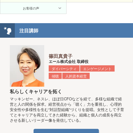
お客様の声
注目講師
篠田真貴子
エール株式会社 取締役
ダイバーシティ
エンゲージメント
傾聴
人的資本経営
私らしくキャリアを拓く
マッキンゼー、ネスレ、ほぼ日CFOなどを経て、多様な組織で経
営と人の関係を探求。経営視点から「聴く」力を重視し、心理的
安全性や多様性を生む“対話型組織”づくりを提唱。女性として子育
てとキャリアを両立してきた経験から、組織と個人の成長を両立
させる新しいリーダー像を発信している。