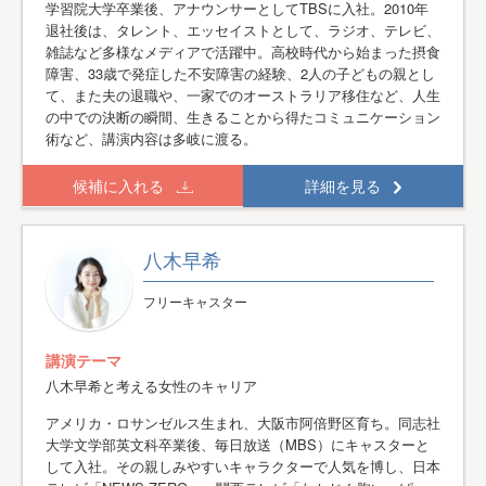
学習院大学卒業後、アナウンサーとしてTBSに入社。2010年
退社後は、タレント、エッセイストとして、ラジオ、テレビ、
雑誌など多様なメディアで活躍中。高校時代から始まった摂食
障害、33歳で発症した不安障害の経験、2人の子どもの親とし
て、また夫の退職や、一家でのオーストラリア移住など、人生
の中での決断の瞬間、生きることから得たコミュニケーション
術など、講演内容は多岐に渡る。
候補に入れる
詳細を見る
八木早希
フリーキャスター
講演テーマ
八木早希と考える女性のキャリア
アメリカ・ロサンゼルス生まれ、大阪市阿倍野区育ち。同志社
大学文学部英文科卒業後、毎日放送（MBS）にキャスターと
して入社。その親しみやすいキャラクターで人気を博し、日本