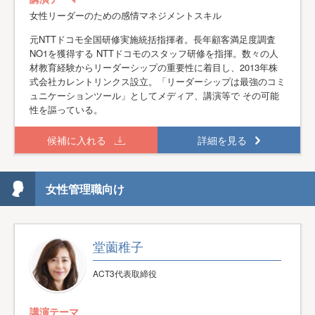
女性リーダーのための感情マネジメントスキル
元NTTドコモ全国研修実施統括指揮者。長年顧客満足度調査
NO1を獲得する NTTドコモのスタッフ研修を指揮。数々の人
材教育経験からリーダーシップの重要性に着目し、2013年株
式会社カレントリンクス設立。「リーダーシップは最強のコミ
ュニケーションツール」としてメディア、講演等で その可能
性を謳っている。
候補に入れる
詳細を見る
女性管理職向け
堂薗稚子
ACT3代表取締役
講演テーマ