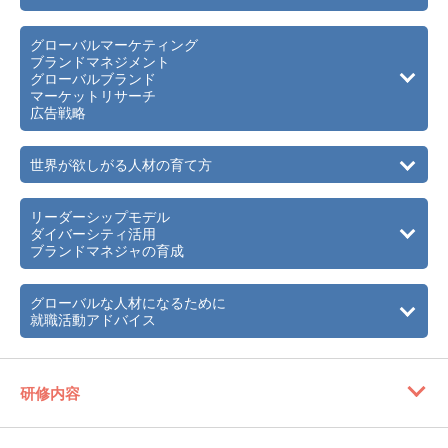
2007年
1月 「毎日新聞」の輝け：ビジネスウーマン’07の10人の
グローバルマーケティング
一人に選ばれる。
ブランドマネジメント
グローバルブランド
＜役職＞
マーケットリサーチ
・元東京財団非常勤理事
広告戦略
・元物学研究会アドバイザー
・元Kカンパニーアドバイザー
世界が欲しがる人材の育て方
・元慶應大学SFC坂井研究会デザイン言語ワークショップ
担当ディレクター
・元株式会社ユニヘアー（現アデランス）取締役
リーダーシップモデル
・元大塚製薬ニュートラシューティカルズ事業部顧問
ダイバーシティ活用
・元桃山学院客員教授
ブランドマネジャの育成
・元神戸学院大学非常勤講師
・元株式会社ユニ・チャーム 監査等員（社外取締役）
グローバルな人材になるために
・株式会社島津製作所 社外取締役 （現職）
就職活動アドバイス
・コカ・コーラ ボトラーズジャパンホールディングス株
式会社 社外取締役（現職）
・株式会社モニタス 顧問（現職）
・合資会社エクイタス 顧問（現職）
研修内容