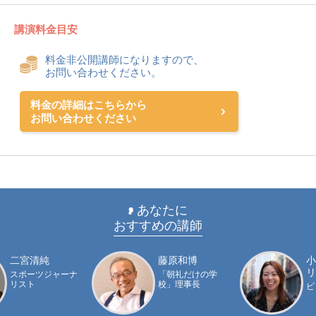
講演料金目安
料金非公開講師になりますので、
お問い合わせください。
料金の詳細はこちらから
お問い合わせください
あなたに
おすすめの講師
二宮清純
藤原和博
小
リ
スポーツジャーナ
「朝礼だけの学
リスト
校」理事長
ビ