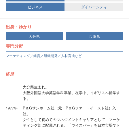
ビジネス
ダイバーシティ
出身・ゆかり
大分県
兵庫県
専門分野
マーケティング／経営／組織開発／人材育成など
経歴
大分県生まれ。
大阪外国語大学英語学科卒業。在学中、イギリスへ留学す
る。
1977年
P＆Gサンホーム社（元・P＆Gファー・イースト社）入
社。
女性として初めてのマネジメントキャリアとして、マーケ
ティング部に配属される。「ウイスパー」を日本市場でト