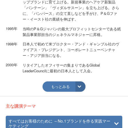
ップブランドに育て上げる。新規事業のヘアケア新製品
「パンテーン」「ヴィダルサスーン」を立ち上げる。さら
に、「パンパース」の立て直しなどを手がけ、P＆Gファ
ー・イースト社の業績を伸ばす。
1995年
当時のP＆Gジャパンの最大プロフィットセンターである紙
製品事業部担当のジェネラルマネジャーに昇格。
1998年
日本人で初めて米プロクター・アンド・ギャンブル社のヴ
ァイアス・プレジデント、コーポレートニューベンチャ
ー・アジア担当になる。
2000年
リタイアしたオフィサーの集まりであるGlobal
LeaderCouncilに最初の日本人として入会。
2001年
ダイソン日本支社の代表取締役社長就任。
もっとみる
2004年
日本トイザらス代表取締役社長兼最高業務執行責任者就
任。
10月 米経済誌「フォーチュン」のアメリカを除く世界で
主な講演テーマ
一番パワフルなビジネスウーマン50傑に選ばれる。
2005年
Office WaDa設立。
すべてはお客様のために ～No.1ブランドを作る実践マー
マーケティングやマネジメント分野のコンサルタントとし
ケティング
て活動を開始。