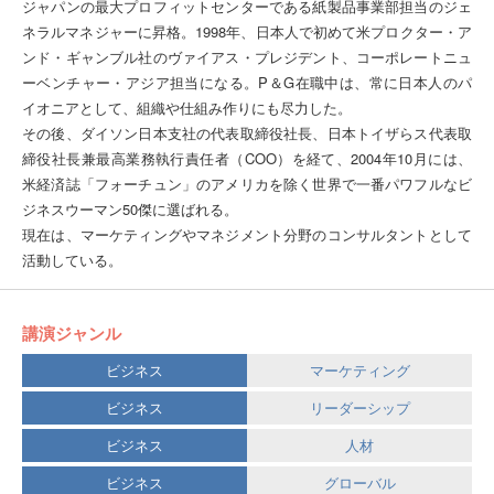
ジャパンの最大プロフィットセンターである紙製品事業部担当のジェ
ネラルマネジャーに昇格。1998年、日本人で初めて米プロクター・ア
ンド・ギャンブル社のヴァイアス・プレジデント、コーポレートニュ
ーベンチャー・アジア担当になる。P＆G在職中は、常に日本人のパ
イオニアとして、組織や仕組み作りにも尽力した。
その後、ダイソン日本支社の代表取締役社長、日本トイザらス代表取
締役社長兼最高業務執行責任者（COO）を経て、2004年10月には、
米経済誌「フォーチュン」のアメリカを除く世界で一番パワフルなビ
ジネスウーマン50傑に選ばれる。
現在は、マーケティングやマネジメント分野のコンサルタントとして
活動している。
講演ジャンル
ビジネス
マーケティング
ビジネス
リーダーシップ
ビジネス
人材
ビジネス
グローバル