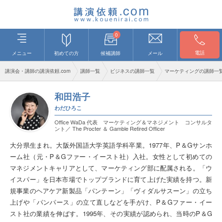
0
電話
メニュー
初めての方
候補講師
メール
講演会・講師の講演依頼.com
講師一覧
ビジネスの講師一覧
マーケティングの講師一
和田浩子
わだひろこ
Office WaDa 代表 マーケティング＆マネジメント コンサルタ
ント／ The Procter ＆ Gamble Retired Officer
大分県生まれ。大阪外国語大学英語学科卒業。1977年、P＆Gサンホ
ーム社（元・P＆Gファー・イースト社）入社。女性として初めての
マネジメントキャリアとして、マーケティング部に配属される。「ウ
イスパー」を日本市場でトップブランドに育て上げた実績を持つ。新
規事業のヘアケア新製品「パンテーン」「ヴィダルサスーン」の立ち
上げや「パンパース」の立て直しなどを手がけ、P＆Gファー・イー
スト社の業績を伸ばす。1995年、その実績が認められ、当時のP＆G