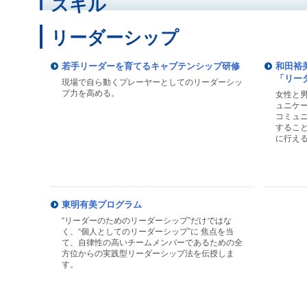
スキル
リーダーシップ
若手リーダーを育てるキャプテンシップ研修
和田裕
「リー
現場で自ら動くプレーヤーとしてのリーダーシッ
プ力を高める。
女性と
ュニケ
コミュ
するこ
に行え
東明有美プログラム
“リーダーのためのリーダーシップ”だけではな
く、“個人としてのリーダーシップ”に 焦点を当
て、自律性の高いチームメンバーであるための全
方位からの実践型リーダーシップ法を伝授しま
す。