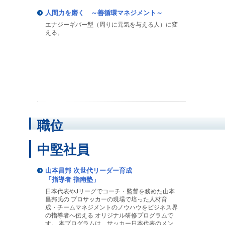
人間力を磨く ～善循環マネジメント～
エナジーギバー型（周りに元気を与える人）に変
える。
職位
中堅社員
山本昌邦 次世代リーダー育成
「指導者 指南塾」
日本代表やJリーグでコーチ・監督を務めた山本
昌邦氏の プロサッカーの現場で培った人材育
成・チームマネジメントのノウハウをビジネス界
の指導者へ伝える オリジナル研修プログラムで
す。 本プログラムは、サッカー日本代表のメン