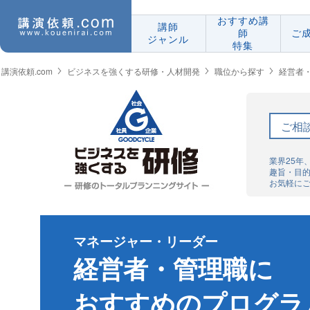
おすすめ講
講師
師
ご
ジャンル
特集
講演依頼.com
ビジネスを強くする研修・人材開発
職位から探す
経営者
ご相
業界25年
趣旨・目
お気軽に
マネージャー・リーダー
経営者・管理職に
おすすめのプログラ