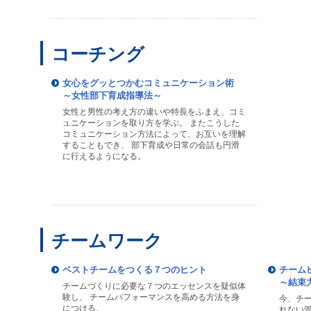
コーチング
女心をグッとつかむコミュニケーション術
～女性部下育成指導法～
女性と男性の考え方の違いや特長をふまえ、コミ
ュニケーションを取り方を学ぶ。 またこうした
コミュニケーション方法によって、お互いを理解
することもでき、 部下育成や日常の会話も円滑
に行えるようになる。
チームワーク
ベストチームをつくる７つのヒント
チーム
～結束
チームづくりに必要な７つのエッセンスを疑似体
験し、 チームパフォーマンスを高める方法を身
今、チ
につける。
れない