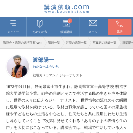
0
電話
メニュー
初めての方
候補講師
メール
講演会・講師の講演依頼.com
講師一覧
芸能の講師一覧
写真家の講師一覧
渡部陽
渡部陽一
わたなべよういち
戦場カメラマン／ ジャーナリスト
1972年9月1日、静岡県富士市生まれ。静岡県立富士高等学校 明治学
院大学法学部卒業。戦争の悲劇とそこで生活する民の生きた声を体験
し、世界の人々に伝えるジャーナリスト。 世界情勢の流れのその瞬間
に現場で取材を続けている。取材は戦争が起こっている国々の家族模
様や子どもたちの生活を中心とし、住民たちと共に長期にわたり生活
し暮らしていくことで次第に見せてくれる「ありのままの表情や生の
声」を大切におこなっている。講演会では、戦場で生活している人々