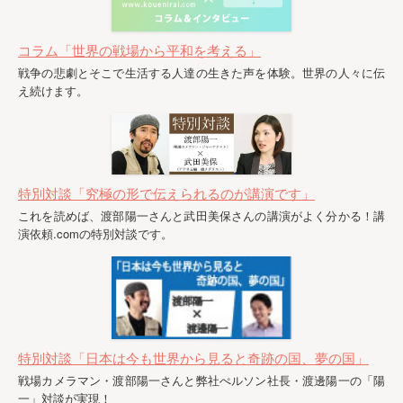
コラム「世界の戦場から平和を考える」
戦争の悲劇とそこで生活する人達の生きた声を体験。世界の人々に伝
え続けます。
特別対談「究極の形で伝えられるのが講演です」
これを読めば、渡部陽一さんと武田美保さんの講演がよく分かる！講
演依頼.comの特別対談です。
特別対談「日本は今も世界から見ると奇跡の国、夢の国」
戦場カメラマン・渡部陽一さんと弊社ぺルソン社長・渡邊陽一の「陽
一」対談が実現！