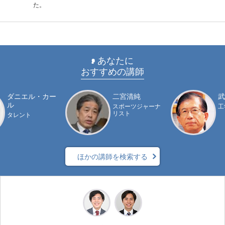
た。
あなたに
おすすめの講師
ダニエル・カー
二宮清純
武
ル
スポーツジャーナ
工
リスト
タレント
ほかの講師を検索する