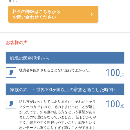
ます。
料金の詳細はこちらから
お問い合わせください
お客様の声
戦場の医療現場から
100
聴講者を飽きさせることない進行でよかった。
点
家族の絆 ～世界100ヶ国以上の家族と過ごした時間～
100
話し方がゆっくりではありますが、それがキャラ
点
クターの方ですので、そのままだったことが嬉し
かったです。知名度のある方をという要望があり
ましたので理にかなっていました。 話も分かりや
すく、聞きやすく理解しやすいこと。戦争という
思いテーマも重くなりすぎず聴くことができまし