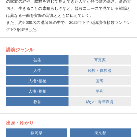
の家族の絆や、取材を通じて見えてきた人間が持つ愛の深さ、命の大
切さ、生きることの素晴らしさなど、普段ニュースで見ている戦場と
は異なる一面を実際の写真とともに伝えていく。
また、約9,000名の講師陣の中で、2025年下半期講演依頼数ランキン
グ1位を獲得した。
講演ジャンル
芸能
写真家
人生
経験・体験談
人権･福祉
国際
人権･福祉
平和
教育
幼少・青年教育
出身・ゆかり
静岡県
東京都