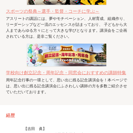
スポーツの祭典～選手・監督・コーチに学ぶ～
アスリートの講話には、夢やモチベーション、人材育成、組織作り、
リーダーシップなど一流のエッセンスが詰まっており、 子どもから大
人まであらゆる方々にとって大きな学びとなります。講演会をご企画
されている方は、是非ご覧ください。
学校向け創立記念・周年記念・同窓会におすすめの講師特集
周年記念行事の一環として、思い出に残る記念講演会を！本ページで
は、思い出に残る記念講演会にふさわしい講師の方を多数ご紹介させ
ていただいております。
経歴
【吉田 眞】