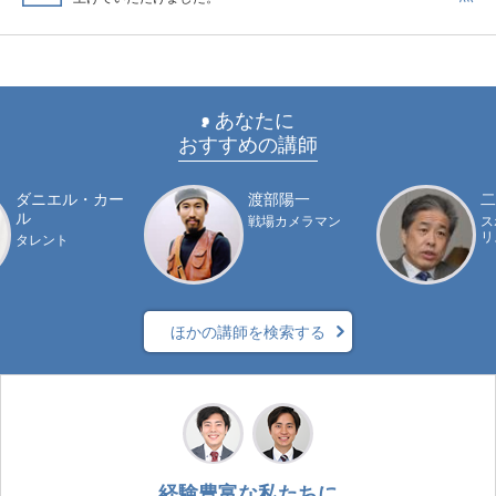
あなたに
おすすめの講師
ダニエル・カー
渡部陽一
二
ル
戦場カメラマン
ス
リ
タレント
ほかの講師を検索する
経験豊富な私たちに