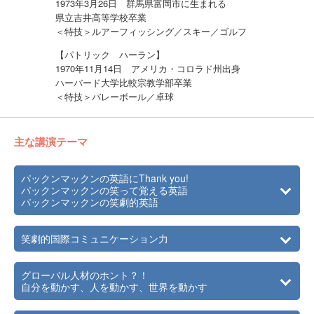
1973年3月26日 群馬県富岡市に生まれる
県立吉井高等学校卒業
＜特技＞ルアーフィッシング／スキー／ゴルフ
【パトリック ハーラン】
1970年11月14日 アメリカ・コロラド州出身
ハーバード大学比較宗教学部卒業
＜特技＞バレーボール／卓球
主な講演テーマ
パックンマックンの英語にThank you!
パックンマックンの笑って覚える英語
パックンマックンの笑劇的英語
笑劇的国際コミュニケーション力
グローバル人材のホント？！
自分を動かす、人を動かす、世界を動かす