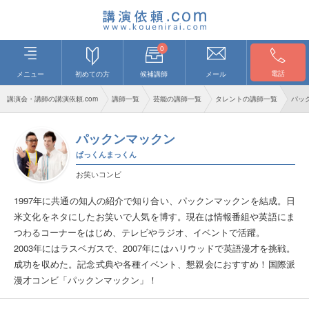
0
電話
メニュー
初めての方
候補講師
メール
講演会・講師の講演依頼.com
講師一覧
芸能の講師一覧
タレントの講師一覧
パッ
パックンマックン
ぱっくんまっくん
お笑いコンビ
1997年に共通の知人の紹介で知り合い、パックンマックンを結成。日
米文化をネタにしたお笑いで人気を博す。現在は情報番組や英語にま
つわるコーナーをはじめ、テレビやラジオ、イベントで活躍。
2003年にはラスベガスで、2007年にはハリウッドで英語漫才を挑戦。
成功を収めた。記念式典や各種イベント、懇親会におすすめ！国際派
漫才コンビ「パックンマックン」！