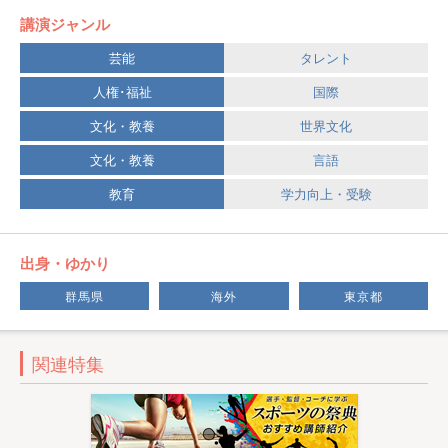
講演ジャンル
芸能
タレント
人権･福祉
国際
文化・教養
世界文化
文化・教養
言語
教育
学力向上・受験
出身・ゆかり
群馬県
海外
東京都
関連特集