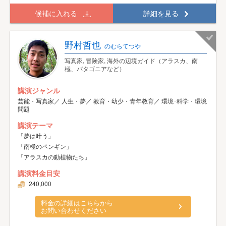
候補に入れる
詳細を見る
野村哲也
のむらてつや
写真家, 冒険家, 海外の辺境ガイド（アラスカ、南
極、パタゴニアなど）
講演ジャンル
芸能・写真家／ 人生・夢／ 教育・幼少・青年教育／ 環境･科学・環境
問題
講演テーマ
「夢は叶う」
「南極のペンギン」
「アラスカの動植物たち」
講演料金目安
240,000
料金の詳細はこちらから
お問い合わせください