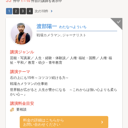
33
件中
1～10
件目の講師を表示中
1
2
3
4
次の10件
渡部陽一
わたなべよういち
戦場カメラマン, ジャーナリスト
講演ジャンル
芸能・写真家／ 人生・経験・体験談／ 人権･福祉・国際／ 人権･福
祉・平和／ 教育・幼少・青年教育
講演テーマ
石の上にも15年～コツコツ続ける力～
戦場カメラマンの仕事術
世界観が広がると 人生が豊かになる ～これからは強い心よりも柔ら
かい心～』
講演料金目安
要相談
料金の詳細はこちらから
お問い合わせください