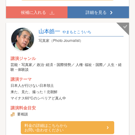
候補に入れる
詳細を見る
山本皓一
やまもとこういち
写真家（Photo Journalist）
講演ジャンル
芸能・写真家／ 政治･経済・国際情勢／ 人権･福祉・国際／ 人生・経
験・体験談
講演テーマ
日本人が行けない日本領土
来た、見た、撮った！北朝鮮
マイナス60℃のシベリアど真ん中
講演料金目安
要相談
料金の詳細はこちらから
お問い合わせください