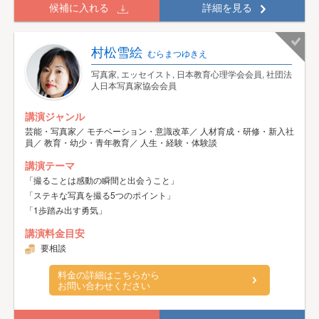
候補に入れる
詳細を見る
村松雪絵
むらまつゆきえ
写真家, エッセイスト, 日本教育心理学会会員, 社団法
人日本写真家協会会員
講演ジャンル
芸能・写真家／ モチベーション・意識改革／ 人材育成・研修・新入社
員／ 教育・幼少・青年教育／ 人生・経験・体験談
講演テーマ
「撮ることは感動の瞬間と出会うこと」
「ステキな写真を撮る5つのポイント」
「1歩踏み出す勇気」
講演料金目安
要相談
料金の詳細はこちらから
お問い合わせください