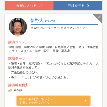
候補に入れる
詳細を見る
新野大
にいのだい
水族館プロデューサー, カメラマン, ライター
講演ジャンル
環境･科学・環境汚染／ 環境･科学・自然科学／ 教育・幼少・青年教育
／ ライフスタイル・健康・医学／ 芸能・写真家
講演テーマ
＜環境・自然・海洋汚染＞ 「私たちのくらしと海洋汚染のかかわり 大
阪湾の生き物を通して 」
「野生動物との出会い」
＜教育＞ 「”しつけ”の本質 イルカの訓練から 」
講演料金目安
要相談
料金の詳細はこちらから
お問い合わせください