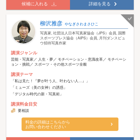
候補に入れる
詳細を見る
柳沢雅彦
やなぎさわまさひこ
写真家, 社団法人日本写真家協会（JPS）会員, 国際
スポーツプレス協会（AIPS）会員, 月刊ダンスビュ
ウ招待写真作家
講演ジャンル
芸能・写真家／ 人生・夢／ モチベーション・意識改革／ モチベーシ
ョン・挑戦／ スポーツ・その他スポーツ全般
講演テーマ
「私は見た！『夢が叶う人、叶わない人…』」
「ミューズ（美の女神）の誘惑」
「デジタル時代の新・写真術」
講演料金目安
要相談
料金の詳細はこちらから
お問い合わせください