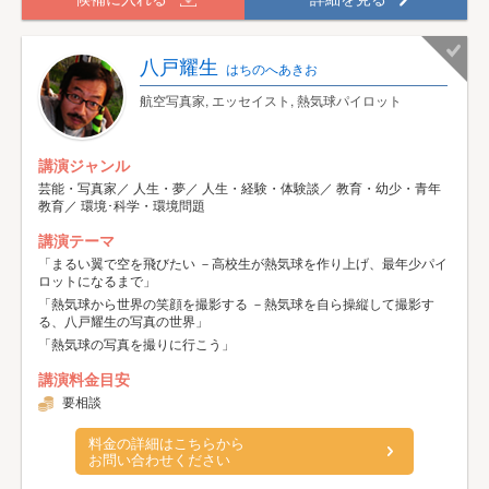
八戸耀生
はちのへあきお
航空写真家, エッセイスト, 熱気球パイロット
講演ジャンル
芸能・写真家／ 人生・夢／ 人生・経験・体験談／ 教育・幼少・青年
教育／ 環境･科学・環境問題
講演テーマ
「まるい翼で空を飛びたい －高校生が熱気球を作り上げ、最年少パイ
ロットになるまで」
「熱気球から世界の笑顔を撮影する －熱気球を自ら操縦して撮影す
る、八戸耀生の写真の世界」
「熱気球の写真を撮りに行こう」
講演料金目安
要相談
料金の詳細はこちらから
お問い合わせください