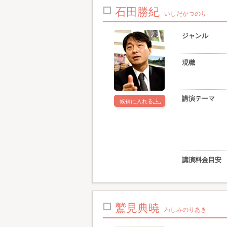
石田勝紀
いしだかつのり
ジャンル
現職
講演テーマ
候補に入れる
講演料金目安
鷲見典暁
わしみのりあき