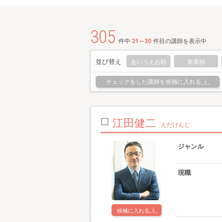
305
件中
21～30
件目の講師を表示中
並び替え
あいうえお順
新着順
チェックをした講師を候補に入れる
江田健二
えだけんじ
ジャンル
現職
候補に入れる