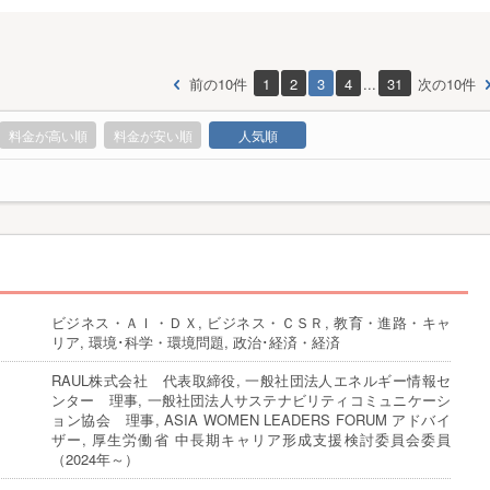
前の10件
1
2
3
4
...
31
次の10件
料金が高い順
料金が安い順
人気順
ビジネス・ＡＩ・ＤＸ, ビジネス・ＣＳＲ, 教育・進路・キャ
リア, 環境･科学・環境問題, 政治･経済・経済
RAUL株式会社 代表取締役, 一般社団法人エネルギー情報セ
ンター 理事, 一般社団法人サステナビリティコミュニケーシ
ョン協会 理事, ASIA WOMEN LEADERS FORUM アドバイ
ザー, 厚生労働省 中長期キャリア形成支援検討委員会委員
（2024年～）