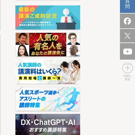
質
問
TOPに
戻る