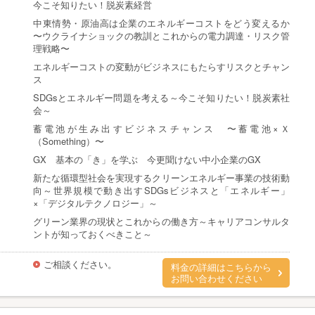
今こそ知りたい！脱炭素経営
中東情勢・原油高は企業のエネルギーコストをどう変えるか
〜ウクライナショックの教訓とこれからの電力調達・リスク管
理戦略〜
エネルギーコストの変動がビジネスにもたらすリスクとチャン
ス
SDGsとエネルギー問題を考える～今こそ知りたい！脱炭素社
会～
蓄電池が生み出すビジネスチャンス 〜蓄電池×Ｘ
（Something）〜
GX 基本の「き」を学ぶ 今更聞けない中小企業のGX
新たな循環型社会を実現するクリーンエネルギー事業の技術動
向～世界規模で動き出すSDGsビジネスと「エネルギー」
×「デジタルテクノロジー」～
グリーン業界の現状とこれからの働き方～キャリアコンサルタ
ントが知っておくべきこと～
ご相談ください。
料金の詳細はこちらから
お問い合わせください