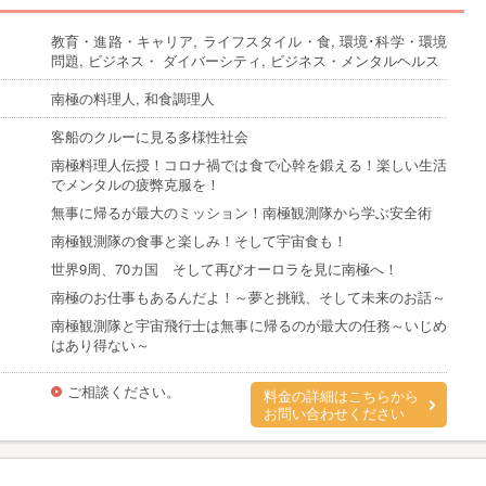
教育・進路・キャリア, ライフスタイル・食, 環境･科学・環境
問題, ビジネス・ ダイバーシティ, ビジネス・メンタルヘルス
南極の料理人, 和食調理人
客船のクルーに見る多様性社会
南極料理人伝授！コロナ禍では食で心幹を鍛える！楽しい生活
でメンタルの疲弊克服を！
無事に帰るが最大のミッション！南極観測隊から学ぶ安全術
南極観測隊の食事と楽しみ！そして宇宙食も！
世界9周、70カ国 そして再びオーロラを見に南極へ！
南極のお仕事もあるんだよ！～夢と挑戦、そして未来のお話～
南極観測隊と宇宙飛行士は無事に帰るのが最大の任務～いじめ
はあり得ない～
ご相談ください。
料金の詳細はこちらから
お問い合わせください