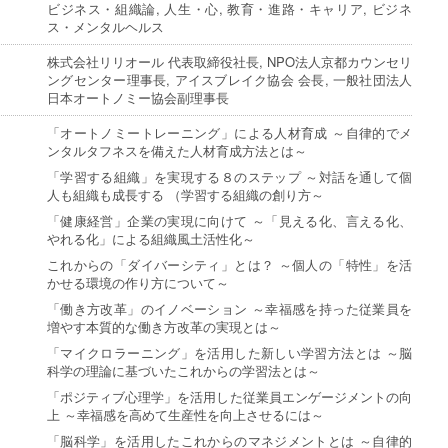
ビジネス・組織論, 人生・心, 教育・進路・キャリア, ビジネ
ス・メンタルヘルス
株式会社リリオール 代表取締役社長, NPO法人京都カウンセリ
ングセンター理事長, アイスブレイク協会 会長, 一般社団法人
日本オートノミー協会副理事長
「オートノミートレーニング」による人材育成 ～自律的でメ
ンタルタフネスを備えた人材育成方法とは～
「学習する組織」を実現する８のステップ ～対話を通して個
人も組織も成長する （学習する組織の創り方～
「健康経営」企業の実現に向けて ～「見える化、言える化、
やれる化」による組織風土活性化～
これからの「ダイバーシティ」とは？ ～個人の「特性」を活
かせる環境の作り方について～
「働き方改革」のイノベーション ～幸福感を持った従業員を
増やす本質的な働き方改革の実現とは～
「マイクロラーニング」を活用した新しい学習方法とは ～脳
科学の理論に基づいたこれからの学習法とは～
「ポジティブ心理学」を活用した従業員エンゲージメントの向
上 ～幸福感を高めて生産性を向上させるには～
「脳科学」を活用したこれからのマネジメントとは ～自律的