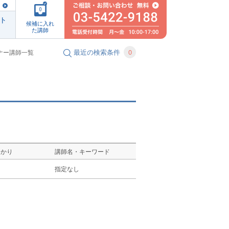
0
ト
候補に入れ
た講師
最近の検索条件
0
ナー講師一覧
ゆかり
講師名・キーワード
し
指定なし