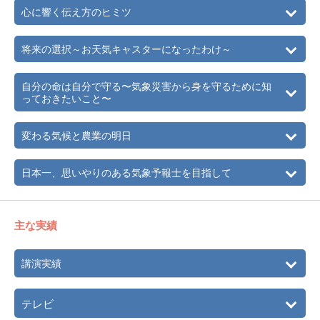
す。
心に響く伝え方のヒミツ
将来の選択～お天気キャスターになったわけ～
自分の命は自分で守る〜気象災害から身を守るために知
っておきたいこと〜
変わる気候と農業の明日
日本一、思いやりのある気象予報士を目指して
主な実績
講演実績
テレビ