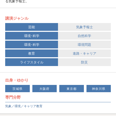
る気象予報士。
講演ジャンル
芸能
気象予報士
環境･科学
自然科学
環境･科学
環境問題
教育
進路・キャリア
ライフスタイル
防災
出身・ゆかり
茨城県
大阪府
東京都
神奈川県
専門分野
気象／環境／キャリア教育