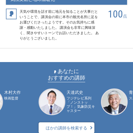
100
天気や環境を話す前に地元を知ることが大事だと
点
いうことで、講演会の前に本市の観光名所に足を
お運びくださったようです。そのお気持ちに感
謝・感動いたしました。 講演会も非常に興味深
く、聞きやすいトーンでお話いただきました。 あ
りがとうございました。
あなたに
おすすめの講師
木村大作
天達武史
青
映画監督
フジテレビ系列
ス
「ノンストッ
プ！」気象防災キ
ャスター
ほかの講師を検索する