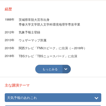
経歴
1988年
茨城県常陸大宮市出身
専修大学文学部人文学科環境地理学専攻卒業
2012年
気象予報士登録
2013年
ウェザーマップ所属
2015年
関西テレビ「FNNスピーク」に出演（～2018年）
2018年
TBSテレビ「TBSニュースバード」に出演
2019年
日本テレビ「ZIP！」お天気キャスターに就任
もっとみる
【資格】資格 中学校教諭第一種免許(社会)／高等学校教諭
第一種免許(地理歴史)／高等学校教諭第一種免許(公民)
【好きな天気】「シガ(氷花)」
主な講演テーマ
シガとは、茨城県を流れる久慈川で川底の小砂利に凍りつ
いた氷の小片が浮上して川面を流れる珍しい現象。氷点下5
天気予報のあれこれ
度以下の日が5日程続くなどの様々な条件がそろったときに
発生。太陽の光を受けてキラキラと輝くシガは、幻想的で