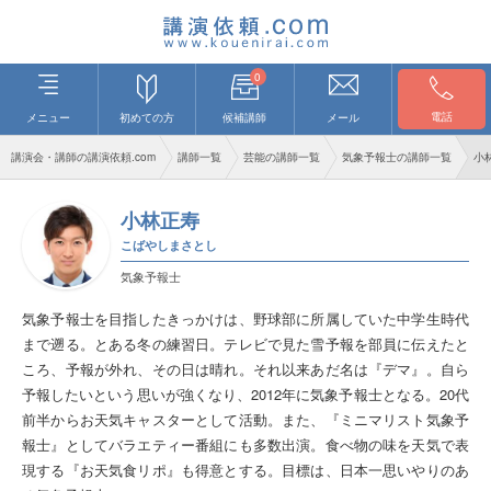
0
電話
メニュー
初めての方
候補講師
メール
講演会・講師の講演依頼.com
講師一覧
芸能の講師一覧
気象予報士の講師一覧
小
小林正寿
こばやしまさとし
気象予報士
気象予報士を目指したきっかけは、野球部に所属していた中学生時代
まで遡る。とある冬の練習日。テレビで見た雪予報を部員に伝えたと
ころ、予報が外れ、その日は晴れ。それ以来あだ名は『デマ』。自ら
予報したいという思いが強くなり、2012年に気象予報士となる。20代
前半からお天気キャスターとして活動。また、『ミニマリスト気象予
報士』としてバラエティー番組にも多数出演。食べ物の味を天気で表
現する『お天気食リポ』も得意とする。目標は、日本一思いやりのあ