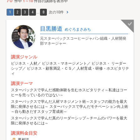
76
件中
1～10
件目の講師を表示中
1
2
3
4
...
8
次の10件
目黒勝道
めぐろまさみち
元スターバックスコーヒージャパン組織・人材開発
部マネージャー
講演ジャンル
ビジネス・人材／ ビジネス・マネージメント／ ビジネス・ リーダー
シップ／ ビジネス・顧客満足・ＣＳ／ 人材育成・研修・ホスピタリテ
ィ
講演テーマ
スターバックスで学んだ感動体験を生むホスピタリティ～私達はコー
ヒーを売っているのではない～
スターバックスで学んだ人材マネジメント術～スタッフの能力を最大
限に発揮させるには～ スターバックスで学んだモチベーション向上術
～自ら動きだすスタッフ育成術～
スターバックスで学んだ真のリーダーシップ～チームのパワーを最大
限に発揮させるには～
講演料金目安
要相談