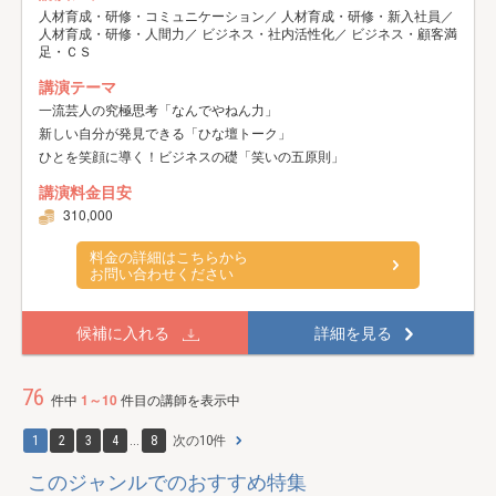
人材育成・研修・コミュニケーション／ 人材育成・研修・新入社員／
人材育成・研修・人間力／ ビジネス・社内活性化／ ビジネス・顧客満
足・ＣＳ
講演テーマ
一流芸人の究極思考「なんでやねん力」
新しい自分が発見できる「ひな壇トーク」
ひとを笑顔に導く！ビジネスの礎「笑いの五原則」
講演料金目安
310,000
料金の詳細はこちらから
お問い合わせください
候補に入れる
詳細を見る
76
件中
1～10
件目の講師を表示中
1
2
3
4
...
8
次の10件
このジャンルでのおすすめ特集