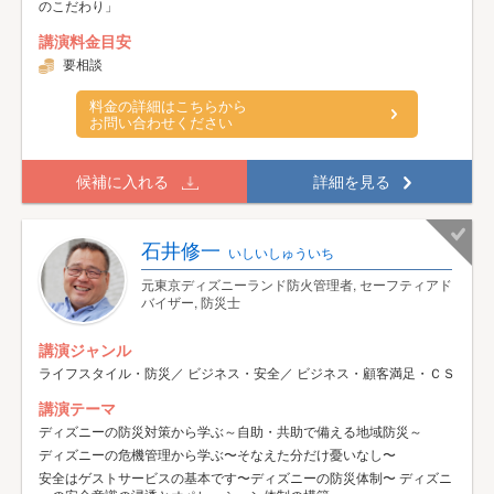
のこだわり」
講演料金目安
要相談
料金の詳細はこちらから
お問い合わせください
候補に入れる
詳細を見る
石井修一
いしいしゅういち
元東京ディズニーランド防火管理者, セーフティアド
バイザー, 防災士
講演ジャンル
ライフスタイル・防災／ ビジネス・安全／ ビジネス・顧客満足・ＣＳ
講演テーマ
ディズニーの防災対策から学ぶ～自助・共助で備える地域防災～
ディズニーの危機管理から学ぶ〜そなえた分だけ憂いなし〜
安全はゲストサービスの基本です〜ディズニーの防災体制〜 ディズニ