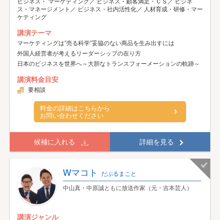
ビジネス・ マーケティング／ ビジネス・顧客満足・ＣＳ／ ビジネ
ス・マネージメント／ ビジネス・社内活性化／ 人材育成・研修・マー
ケティング
講演テーマ
マーケティングは”売る科学”妥協のない商品を生み出すには
外国人経営者が考えるリーダーシップの在り方
日本のビジネスを世界へ～大胆なトランスフォーメーションの軌跡～
講演料金目安
要相談
料金の詳細はこちらから
お問い合わせください
候補に入れる
詳細を見る
Wマコト
だぶるまこと
中山真・中原誠ともに放送作家（元・吉本芸人）
講演ジャンル