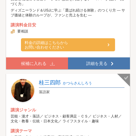
づく力」
ディズニーランド＆USJに学ぶ「選ばれ続ける体験」のつくり方 ― サ
ブ価値と体験のループが、ファンと売上を生む ―
講演料金目安
要相談
料金の詳細はこちらから
お問い合わせください
候補に入れる
詳細を見る
桂三四郎
かつらさんしろう
落語家
講演ジャンル
芸能・漫才・落語／ ビジネス・顧客満足・ＣＳ／ ビジネス・人材／
文化・教養・伝統・日本文化／ ライフスタイル・趣味
講演テーマ