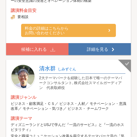
ーの安全意識の浸透とオペレーション体制の構築
講演料金目安
要相談
料金の詳細はこちらから
お問い合わせください
候補に入れる
詳細を見る
清水群
しみずぐん
2大テーマパークを経験した日本で唯一のテーマパ
ークコンサルタント, 株式会社スマイルガーディア
ン 代表取締役
講演ジャンル
ビジネス・顧客満足・ＣＳ／ ビジネス・人材／ モチベーション・意識
改革／ モチベーション・気づき／ ビジネス・ チームワーク
講演テーマ
ディズニーランドとUSJで学んだ『一流のサービス』と『一流のホス
ピタリティ』
安全と職場コミュニケーション改善を両立する​テーマパーク流の「気