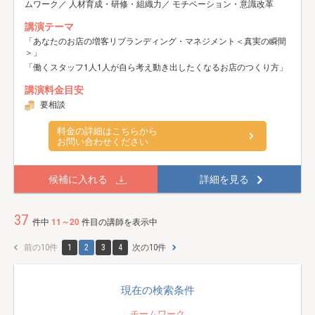
ムワーク／ 人材育成・研修・組織力／ モチベーション・意識改革
講演テーマ
「あなたのお店の増客リブランディング・マネジメント＜真実の瞬間
＞」
「働くスタッフ1人1人が自ら考え動き出したくなるお店のつくり方」
講演料金目安
要相談
料金の詳細はこちらから
お問い合わせください
候補に入れる
詳細を見る
37
件中
11～20
件目の講師を表示中
前の10件
1
2
3
4
次の10件
現在の検索条件
チームワーク