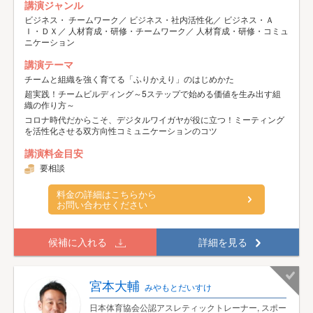
講演ジャンル
ビジネス・ チームワーク／ ビジネス・社内活性化／ ビジネス・Ａ
Ｉ・ＤＸ／ 人材育成・研修・チームワーク／ 人材育成・研修・コミュ
ニケーション
講演テーマ
チームと組織を強く育てる「ふりかえり」のはじめかた
超実践！チームビルディング～5ステップで始める価値を生み出す組
織の作り方～
コロナ時代だからこそ、デジタルワイガヤが役に立つ！ミーティング
を活性化させる双方向性コミュニケーションのコツ
講演料金目安
要相談
料金の詳細はこちらから
お問い合わせください
候補に入れる
詳細を見る
宮本大輔
みやもとだいすけ
日本体育協会公認アスレティックトレーナー, スポー