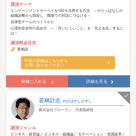
講演テーマ
エンゲージメントサーベイを100％活用する方法 ～やりっぱなしの
組織診断から脱却し、職場での対話につなげる～
自律型チームのつくりかた
心理的安全性の高め方 ～「言いにくいこと」を「言える化」するに
は～
講演料金目安
要相談
料金の詳細はこちらから
お問い合わせください
候補に入れる
詳細を見る
若林計志
わかばやしかずし
株式会社フローワン 代表取締役
講演ジャンル
ビジネス・経営論／ ビジネス・組織論／ モチベーション・意識改革／