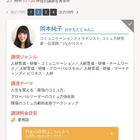
37
件中
11～20
件目の講師を表示中
前の10件
1
2
3
4
次の10件
岡本純子
おかもとじゅんこ
コミュニケーションストラテジスト, コミュ力研究
家・伝道師, つながりスト
講演ジャンル
人材育成・研修・コミュニケーション／ 人材育成・研修・チームワー
ク／ 人材育成・研修・グローバルスキル／ 人材育成・研修・マーケテ
ィング／ ビジネス・人材
講演テーマ
人生を変える「最強のコミュ力」
グローバルリーダーのコミュ力強化術
職場のコミュ力劇的改善ワークショップ
講演料金目安
要相談
料金の詳細はこちらから
お問い合わせください