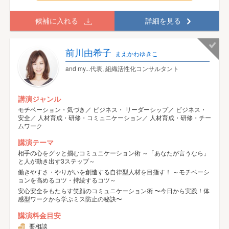
候補に入れる
詳細を見る
前川由希子
まえかわゆきこ
and my...代表, 組織活性化コンサルタント
講演ジャンル
モチベーション・気づき／ ビジネス・ リーダーシップ／ ビジネス・
安全／ 人材育成・研修・コミュニケーション／ 人材育成・研修・チー
ムワーク
講演テーマ
相手の心をグッと掴むコミュニケーション術 ～「あなたが言うなら」
と人が動き出す3ステップ～
働きやすさ・やりがいを創造する自律型人材を目指す！ ～モチベーシ
ョンを高めるコツ・持続するコツ～
安心安全をもたらす笑顔のコミュニケーション術 〜今日から実践！体
感型ワークから学ぶミス防止の秘訣〜
講演料金目安
要相談