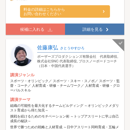
料金の詳細はこちらから
お問い合わせください
候補に入れる
詳細を見る
佐藤康弘
さとうやすひろ
ポーザーズプロダクションズ有限会社 代表取締役,
株式会社SNC 代表取締役, プロスノーボードコーチ
（日本・中国代表選手）
講演ジャンル
スポーツ・オリンピック／ スポーツ・スキー・スノボ／ スポーツ・監
督・コーチ／ 人材育成・研修・チームワーク／ 人材育成・研修・グロ
ーバルスキル
講演テーマ
組織の可能性を最大化するチームビルディング ～オリンピックメダリ
スト育成から得た知見～
挑戦を続けるためのモチベーション術 ～トップアスリートに学ぶ自己
成長の秘訣～
世界で勝つための戦略と人材育成 ～日中アスリート同時育成・五輪メ