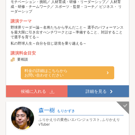
モチベーション・挑戦／ 人材育成・研修・リーダーシップ／ 人材育
成・研修・チームワーク／ スポーツ・監督・コーチ／ ビジネス・ リ
ーダーシップ
講演テーマ
野球界リーダー論～名将たちから学んだこと～ 選手のパフォーマンス
を最大限に引き出すべンチワークとは～準備すること、対話すること
で選手を育てる～
私の野球人生～自分を信じ逆境を乗り越える～
講演料金目安
要相談
料金の詳細はこちらから
お問い合わせください
候補に入れる
詳細を見る
森一樹
もりかずき
ふりかえりの黄色いエバンジェリスト, ふりかえり
vTuber