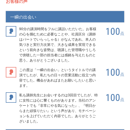
お客様の声
一瞬の出会い
100
90分の講演時間をフルに講話いただいた。お客様
点
の心を掴むために必要なことや、社員区分（講師
はパートでいらっしゃる）がなんであれ、本人の
気づきと実行力次第で、大きな成果を実現できる
という前向きな姿勢は、聴講した管理職やうしろ
で傍聴した一部の担当者には感銘を与えたものと
思う。ありがとうございました。
100
この度は「一瞬の出会い」というタイトルでの講
点
演でしたが、私たちの日々の営業活動に役立つ内
容でした。機会があればまたお願いしたいと思い
ます。
100
私も講師先生にお会いするのは3回目でしたが、特
点
に女性には心に響くものがあります。当社のアン
ケートでも『非常にやる気になった』、『明日か
らまた頑張りたい』という声があり、モチベーシ
ョンを上げていただく内容でした。ありがとうご
ざいました。