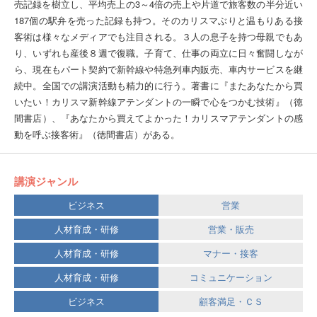
売記録を樹立し、平均売上の3～4倍の売上や片道で旅客数の半分近い
187個の駅弁を売った記録も持つ。そのカリスマぶりと温もりある接
客術は様々なメディアでも注目される。３人の息子を持つ母親でもあ
り、いずれも産後８週で復職。子育て、仕事の両立に日々奮闘しなが
ら、現在もパート契約で新幹線や特急列車内販売、車内サービスを継
続中。全国での講演活動も精力的に行う。著書に『またあなたから買
いたい！カリスマ新幹線アテンダントの一瞬で心をつかむ技術』（徳
間書店）、『あなたから買えてよかった！カリスマアテンダントの感
動を呼ぶ接客術』（徳間書店）がある。
講演ジャンル
ビジネス
営業
人材育成・研修
営業・販売
人材育成・研修
マナー・接客
人材育成・研修
コミュニケーション
ビジネス
顧客満足・ＣＳ