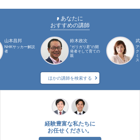
あなたに
おすすめの講師
山本昌邦
鈴木政次
武
NHKサッカー解説
“ガリガリ君”の開
ア
者
発者そして育ての
ク
親
ミ
ス
ほかの講師を検索する
経験豊富な私たちに
お任せください。