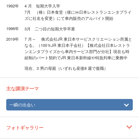
1992年
4 月 短期大学入学
7月 （株）日本食堂（後に㈱日本レストランエンタプライ
ズに社名を変更）にて車内販売のアルバイト開始
1996年
3月 二つ目の短期大学卒業
2019年
7 月～ 株式会社JR 東日本サービスクリエーション所属と
なる。（100％JR 東日本子会社）【株式会社日本レストラ
ンエンタプライズから車内サービス部門が分社】現在も時
給制のパート契約でJR 東日本新幹線や特急列車に乗務中
現在、3 男の母親（いずれも産後8 週で復職）
主な講演テーマ
一瞬の出会い
フォトギャラリー