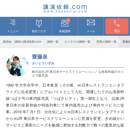
0
電話
メニュー
初めての方
候補講師
メール
講演会・講師の講演依頼.com
講師一覧
ビジネスの講師一覧
営業の講師一覧
齋藤
齋藤泉
さいとういずみ
株式会社JR 東日本サービスクリエーション／ 山形新幹線のカリ
スマ販売員
1992 年大学在学中、日本食堂（その後、㈱日本レストランエンタプ
ライズに社名変更）にアルバイトとして入社。開通したての山形新幹
線つばさ号の車内販売員『つばさレディ』第一期生となり、以後JR
東日本の全新幹線や特急列車にて車内販売および車内サービスに従
事。2019 年7 月1 日、分社化により㈱日本レストランエンタプライズ
から㈱JR 東日本サービスクリエーションに所属を変更。きめ細かい
サービスと乗客のニーズを敏感に察知する判断力で数々の驚異的な販