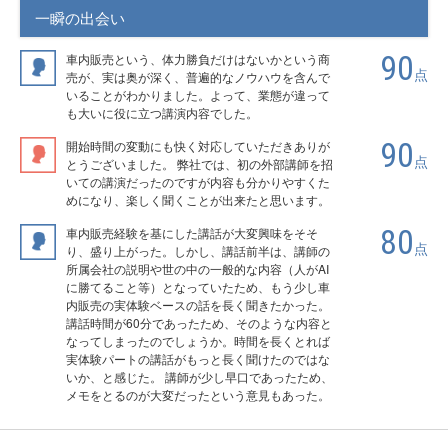
一瞬の出会い
90
車内販売という、体力勝負だけはないかという商
点
売が、実は奥が深く、普遍的なノウハウを含んで
いることがわかりました。よって、業態が違って
も大いに役に立つ講演内容でした。
90
開始時間の変動にも快く対応していただきありが
点
とうございました。 弊社では、初の外部講師を招
いての講演だったのですが内容も分かりやすくた
めになり、楽しく聞くことが出来たと思います。
80
車内販売経験を基にした講話が大変興味をそそ
点
り、盛り上がった。しかし、講話前半は、講師の
所属会社の説明や世の中の一般的な内容（人がAI
に勝てること等）となっていたため、もう少し車
内販売の実体験ベースの話を長く聞きたかった。
講話時間が60分であったため、そのような内容と
なってしまったのでしょうか。時間を長くとれば
実体験パートの講話がもっと長く聞けたのではな
いか、と感じた。 講師が少し早口であったため、
メモをとるのが大変だったという意見もあった。