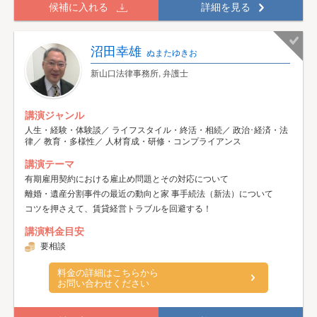
候補に入れる
詳細を見る
沼田幸雄
ぬまたゆきお
新山口法律事務所, 弁護士
講演ジャンル
人生・経験・体験談／ ライフスタイル・終活・相続／ 政治･経済・法
律／ 教育・多様性／ 人材育成・研修・コンプライアンス
講演テーマ
有期雇用契約における雇止め問題とその対応について
離婚・遺産分割事件の最近の動向と家 事手続法（新法）について
コツを押さえて、賃貸経営トラブルを回避する！
講演料金目安
要相談
料金の詳細はこちらから
お問い合わせください