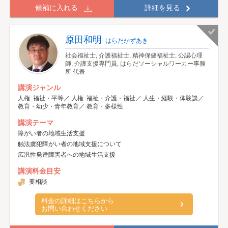
候補に入れる
詳細を見る
原田和明
はらだかずあき
社会福祉士, 介護福祉士, 精神保健福祉士, 公認心理
師, 介護支援専門員, はらだソーシャルワーカー事務
所 代表
講演ジャンル
人権･福祉・平等／ 人権･福祉・介護・福祉／ 人生・経験・体験談／
教育・幼少・青年教育／ 教育・多様性
講演テーマ
障がい者の地域生活支援
触法虞犯障がい者の地域支援について
広汎性発達障害者への地域生活支援
講演料金目安
要相談
料金の詳細はこちらから
お問い合わせください