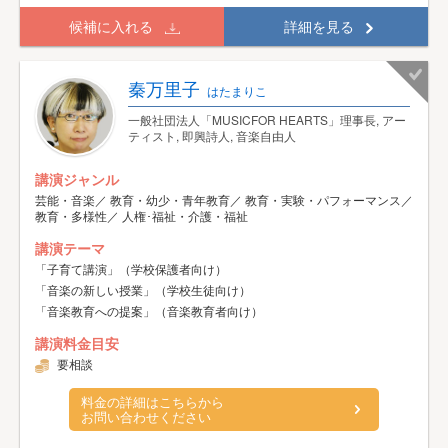
候補に入れる
詳細を見る
秦万里子
はたまりこ
一般社団法人「MUSICFOR HEARTS」理事長, アー
ティスト, 即興詩人, 音楽自由人
講演ジャンル
芸能・音楽／ 教育・幼少・青年教育／ 教育・実験・パフォーマンス／
教育・多様性／ 人権･福祉・介護・福祉
講演テーマ
「子育て講演」（学校保護者向け）
「音楽の新しい授業」（学校生徒向け）
「音楽教育への提案」（音楽教育者向け）
講演料金目安
要相談
料金の詳細はこちらから
お問い合わせください