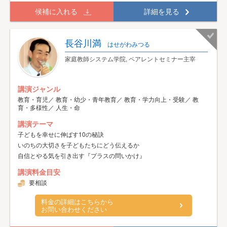
候補に入れる
詳細を見る
長谷川満
はせがわみつる
家庭教師システム学院, ペアレントセミナー主宰
講演ジャンル
教育・育児／ 教育・幼少・青年教育／ 教育・学力向上・受験／ 教
育・多様性／ 人生・命
講演テーマ
子どもを幸せに伸ばす10の秘訣
いのちの大切さを子どもたちにどう伝えるか
自信とやる気を引き出す『プラスの問いかけ』
講演料金目安
要相談
料金の詳細はこちらから
お問い合わせください