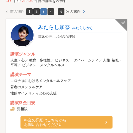
57
件中
21～30
件目の講師を表示中
前の10件
1
2
3
4
...
6
次の10件
みたらし加奈
みたらしかな
臨床心理士, 公認心理師
講演ジャンル
人生・心／ 教育・多様性／ ビジネス・ ダイバーシティ／ 人権･福祉・
平等／ ビジネス・メンタルヘルス
講演テーマ
コロナ禍におけるメンタルヘルスケア
若者のメンタルケア
性的マイノリティと心の支援
講演料金目安
要相談
料金の詳細はこちらから
お問い合わせください