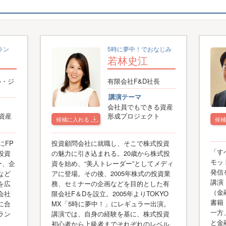
ラン
5時に夢中！でおなじみ
若林史江
ル・ジ
有限会社F&D社長
講演テーマ
会社員でもできる資産
の資産
形成プロジェクト
候補に入れる
候補
にFP
投資顧問会社に就職し、そこで株式投資
「す
投資
の魅力に引き込まれる。20歳から株式投
モッ
ー、企
資を始め、“美人トレーダー”としてメディ
発信
など
アに登場。その後、2005年株式の投資業
講演
を広
務、セミナーの企画などを目的とした有
（金
会社
限会社F＆Dを設立。2005年よりTOKYO
書籍
に合
MX「5時に夢中！」にレギュラー出演。
一方
ラン
講演では、自身の経験を基に、株式投資
と金
初心者から上級者までそれぞれのレベル