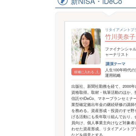
新NISA・iDeCo
リタイアメントプ
竹川美奈子
ファイナンシャ
ャーナリスト
講演テーマ
人生100年時代
候補に入れる
運用戦略
出版社、新聞社勤務を経て、2000年
資格取得。取材・執筆活動のほか、
信託やiDeCo、マネープランセミナ
業型確定拠出年金の継続研修の講師
を務める。資産形成・投資のすそ野
げる活動にも長年取り組んでおり、
員向け、個人事業主向けなど対象者
わせた資産形成、リタイアメントプ
などを得意とする。