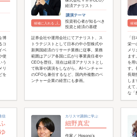
経済アナリスト
講演テーマ
投資初心者が知るべき
候補に入れる
候補
投資と経済の基礎
を博
証券会社や運用会社にてアナリスト、ス
「日
るコ
トラテジストとして日本の中小型株式や
栄一
イベ
新興国経済のリサーチ業務に従事。業務
メリ
や使
範囲はアジア各国に広がり事業責任者や
ます
いう
CEOを歴任。現在は経済アナリストとし
を用
メリ
て執筆や講演をしながら、AIベンチャー
す。
どを
のCFOも兼任するなど、国内外複数のベ
長期
ンチャー企業の経営にも参画。
しま
えて
な「
発信
カリスマ講師に学ぶ
ふ
細野真宏
ゆ
作家／ Hosono’s