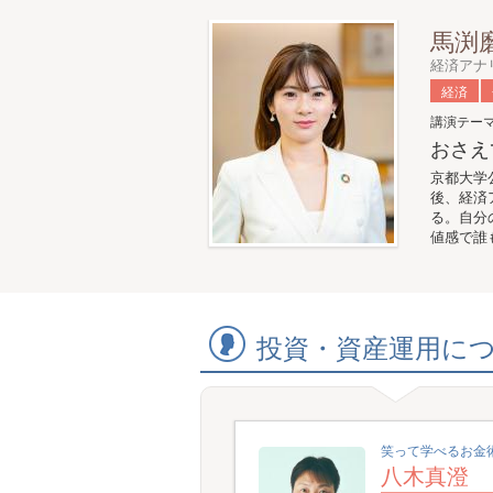
馬渕
経済アナ
経済
講演テー
おさえ
京都大学
後、経済
る。自分
値感で誰
投資・資産運用に
笑って学べるお金
八木真澄