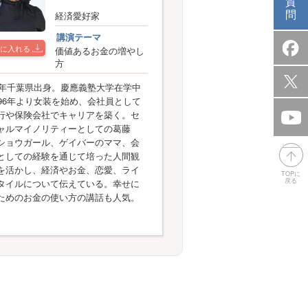
質
問
経済愛好家
講演テーマ
に入れる
価値あるお金の増やし
方
75年千葉県出身。慶應義塾大学在学中
996年より女装を始め、会社員として
行や保険会社でキャリアを築く。セ
ャルマイノリティーとしての葛藤
ショウガール、ゲイバーのママ、会
としての経験を通じて培った人間観
を活かし、経済やお金、恋愛、ライ
TOPに
戻る
タイルについて伝えている。幸せに
ためのお金の使い方の講話も人気。