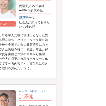
税理士／ 株式会社
ArtBiz代表取締役
講演テーマ
社会人が知っておきた
に入れる
い お金の話
分野を学んだ後に税理士となった異
経歴を持ち、クリエイター支援に加
学校や企業でお金の教育普及に力を
できた実績を持つ。税金、年金、保
投資を実務と生活の両面から整理
社会人に必要な金融リテラシーを体
てて学べる内容です。実生活に引き
て理解を深めたい場に。
渋沢栄一5代目子孫！
渋澤健
コモンズ投信(株)会長