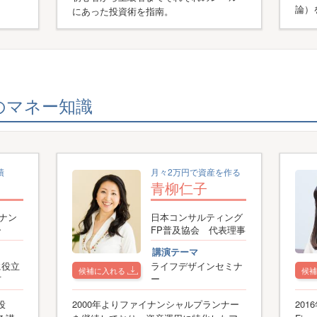
論）
にあった投資術を指南。
めのマネー知識
績
月々2万円で資産を作る
青柳仁子
イナン
日本コンサルティング
ー
FP普及協会 代表理事
講演テーマ
に役立
ライフデザインセミナ
候補に入れる
候補
方
ー
投
2000年よりファイナンシャルプランナー
201