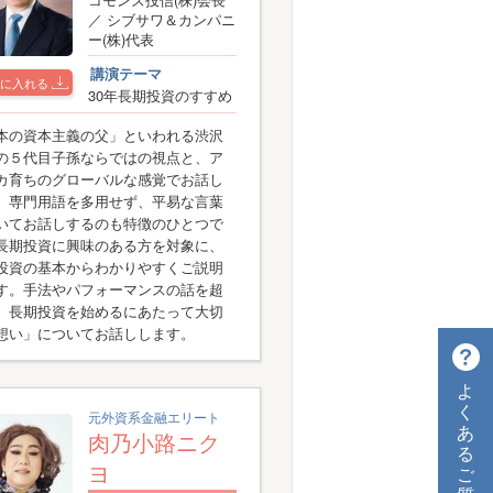
／ シブサワ＆カンパニ
ー(株)代表
講演テーマ
に入れる
30年長期投資のすすめ
本の資本主義の父」といわれる渋沢
の５代目子孫ならではの視点と、ア
カ育ちのグローバルな感覚でお話し
。専門用語を多用せず、平易な言葉
いてお話しするのも特徴のひとつで
長期投資に興味のある方を対象に、
投資の基本からわかりやすくご説明
す。手法やパフォーマンスの話を超
、長期投資を始めるにあたって大切
想い」についてお話しします。
よ
く
元外資系金融エリート
あ
肉乃小路ニク
る
ヨ
ご