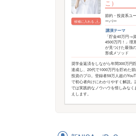
こ）
節約・投資系ユ
ーバー
候補に入れる
講演テーマ
「貯金40万円→
4500万円！」理
が見つけた最強
形成メソッド
奨学金返済をしながら年間300万円
達成し、20代で1000万円を貯めた
投資のプロ。登録者59万人超のYouTu
で初心者向けにわかりやすく解説。
では実践的なノウハウを惜しみなく
えします。