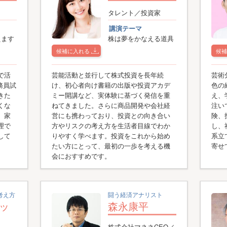
タレント／投資家
講演テーマ
えます
株は夢をかなえる道具
候補に入れる
候補
で活
芸能活動と並行して株式投資を長年続
芸術
務員試
け、初心者向け書籍の出版や投資アカデ
色の
きた
ミー開講など、実体験に基づく発信を重
え、
くな
ねてきました。さらに商品開発や会社経
注い
、家
営にも携わっており、投資との向き合い
険、
理で
方やリスクの考え方を生活者目線でわか
し、
して
りやすく学べます。投資をこれから始め
系立
たい方にとって、最初の一歩を考える機
寄せ
会におすすめです。
考え方
闘う経済アナリスト
ッ
森永康平
株式会社マネネCEO／