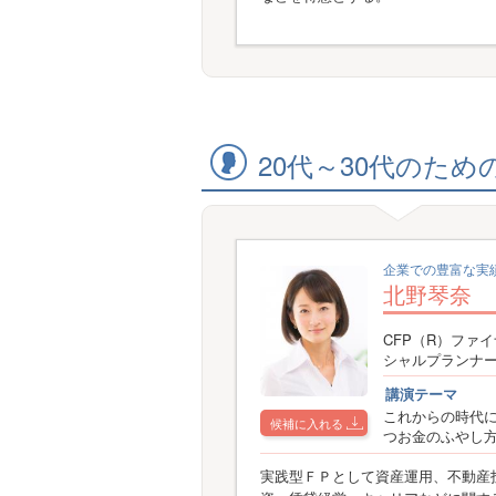
20代～30代のた
企業での豊富な実
北野琴奈
CFP（R）ファ
シャルプランナ
講演テーマ
これからの時代
候補に入れる
つお金のふやし
実践型ＦＰとして資産運用、不動産