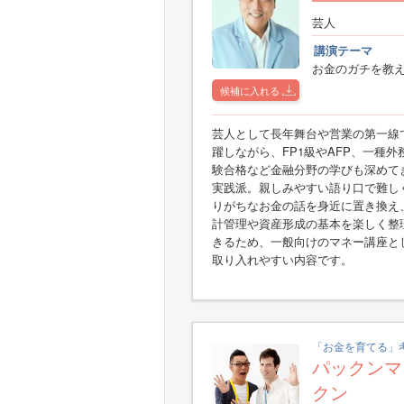
芸人
講演テーマ
お金のガチを教
候補に入れる
芸人として長年舞台や営業の第一線
躍しながら、FP1級やAFP、一種外
験合格など金融分野の学びも深めて
実践派。親しみやすい語り口で難し
りがちなお金の話を身近に置き換え
計管理や資産形成の基本を楽しく整
きるため、一般向けのマネー講座と
取り入れやすい内容です。
「お金を育てる」
パックンマ
クン