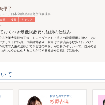
磨理子
リスト／日本金融経済研究所代表理事
金融
投資
キャリア
マ
ておくべき最低限必要な経済の仕組み
公共政策大学院修了後、トレーダーとして法人の資産運用を担い、その
アナリストに転身。企業経営者や一般向けに講演会も数多く行ってい
の意志で人生の選択ができる世の中を、が自身のポリシーで、自分の価
もがしなやかに生きることができる社会を目指して活動中。
ついて
術
投資を身近にする
杉原杏璃