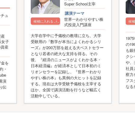
Super School主宰
講演テーマ
ーチュ
世界一わかりやすい株
候補に入れる
候補
式投資入門講座
大学在学中に予備校の教壇に立ち、大学
資産
19
受験用の『数学が本当によくわかるシリ
系女子
の1
の資産
ーズ』が200万部を超える大ベストセラー
も銀
となり若者の絶大な支持を得る。その
クシ
後、『経済のニュースがよくわかる本・
や、
貯金を
日本経済編』が経済本として日本初のミ
社員
節約・
リオンセラーを記録し、『世界一わかり
察力
be
やすい株の本』も異例の大ヒットを記録
フス
講演
する。現在は大学受験予備校を主宰する
なる
お伝
ほか、全国で講演活動を行うなど幅広く
活動中している。