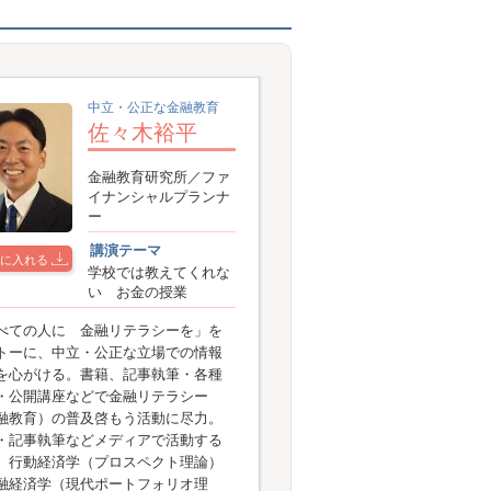
中立・公正な金融教育
佐々木裕平
金融教育研究所／ファ
イナンシャルプランナ
ー
講演テーマ
に入れる
学校では教えてくれな
い お金の授業
べての人に 金融リテラシーを」を
トーに、中立・公正な立場での情報
を心がける。書籍、記事執筆・各種
・公開講座などで金融リテラシー
融教育）の普及啓もう活動に尽力。
・記事執筆などメディアで活動する
、行動経済学（プロスペクト理論）
融経済学（現代ポートフォリオ理