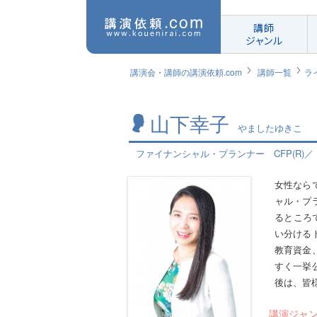
講師
ジャンル
講演会・講師の講演依頼.com
講師一覧
ラ
山下幸子
やましたゆきこ
ファイナンシャル・プランナー CFP(R)／
女性なら
ャル・プ
るところ
い分ける
教育資金
すく一挙
後は、皆
講演ジャ