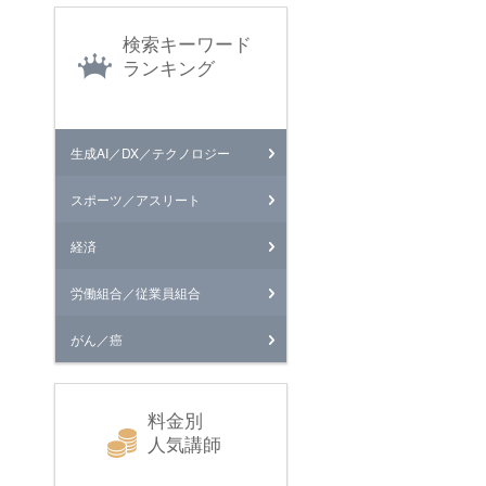
検索キーワード
ランキング
生成AI／DX／テクノロジー
スポーツ／アスリート
経済
労働組合／従業員組合
がん／癌
料金別
人気講師