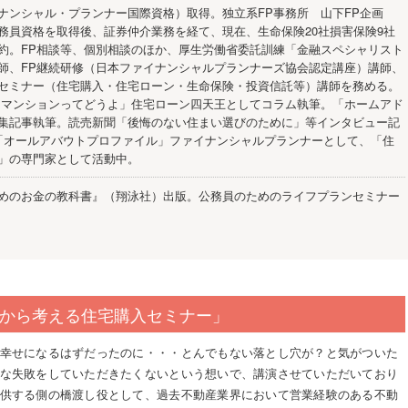
イナンシャル・プランナー国際資格）取得。独立系FP事務所 山下FP企画
務員資格を取得後、証券仲介業務を経て、現在、生命保険20社損害保険9社
約。FP相談等、個別相談のほか、厚生労働省委託訓練「金融スペシャリスト
師、FP継続研修（日本ファイナンシャルプランナーズ協会認定講座）講師、
セミナー（住宅購入・住宅ローン・生命保険・投資信託等）講師を務める。
「マンションってどうよ」住宅ローン四天王としてコラム執筆。「ホームアド
集記事執筆。読売新聞「後悔のない住まい選びのために」等インタビュー記
「オールアバウトプロファイル」ファイナンシャルプランナーとして、「住
」の専門家として活動中。
めのお金の教科書』（翔泳社）出版。公務員のためのライフプランセミナー
から考える住宅購入セミナー」
幸せになるはずだったのに・・・とんでもない落とし穴が？と気がついた
な失敗をしていただきたくないという想いで、講演させていただいており
供する側の橋渡し役として、過去不動産業界において営業経験のある不動