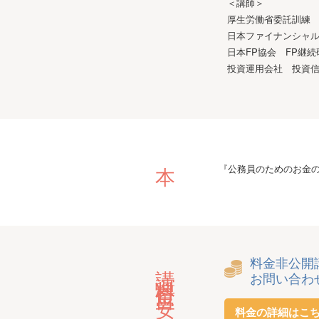
＜講師＞
厚生労働省委託訓練
日本ファイナンシャ
日本FP協会 FP継
投資運用会社 投資
本
『公務員のためのお金
料金非公開
講演料金目安
お問い合わ
料金の詳細はこ