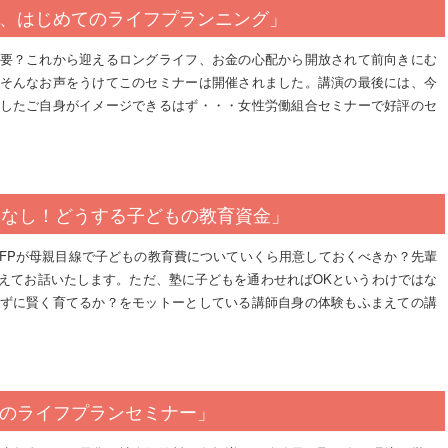
、はじめてのライフプランニング」
要？これから迎えるロングライフ、お金の心配から開放されて前向きにむ
そんなお声をうけてこのセミナーは開催されました。講演の最後には、今
したご自身がイメージできるはず・・・女性労働組合セミナーで好評のセ
たなし！どうする子どもの教育資金」
FPが母親目線で子どもの教育費についていくら用意しておくべきか？先輩
えてお話いたします。ただ、塾に子どもを通わせればOKというわけではな
ずに賢く育てるか？をモットーとしている講師自身の体験もふまえての講
のライフプランセミナー」