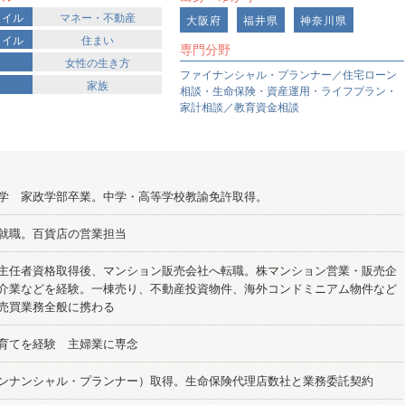
タイル
マネー・不動産
大阪府
福井県
神奈川県
タイル
住まい
専門分野
女性の生き方
ファイナンシャル・プランナー／住宅ローン
家族
相談・生命保険・資産運用・ライフプラン・
家計相談／教育資金相談
学 家政学部卒業。中学・高等学校教諭免許取得。
就職。百貨店の営業担当
主任者資格取得後、マンション販売会社へ転職。株マンション営業・販売企
介業などを経験。一棟売り、不動産投資物件、海外コンドミニアム物件など
売買業務全般に携わる
育てを経験 主婦業に専念
インナンシャル・プランナー）取得。生命保険代理店数社と業務委託契約