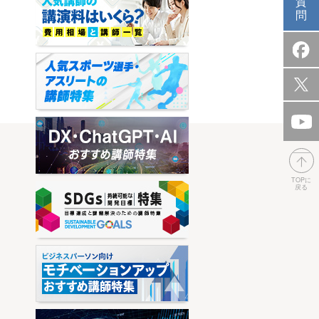
質
問
TOPに
戻る