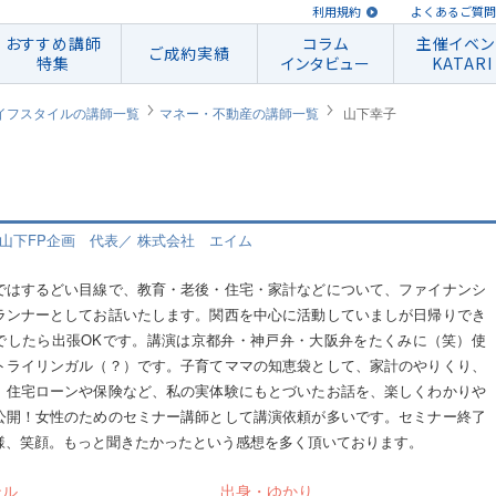
利用規約
よくあるご質問
おすすめ講師
コラム
主催イベン
ご成約実績
特集
インタビュー
KATARI
イフスタイルの講師一覧
マネー・不動産の講師一覧
山下幸子
 山下FP企画 代表／ 株式会社 エイム
ではするどい目線で、教育・老後・住宅・家計などについて、ファイナンシ
ランナーとしてお話いたします。関西を中心に活動していましが日帰りでき
でしたら出張OKです。講演は京都弁・神戸弁・大阪弁をたくみに（笑）使
トライリンガル（？）です。子育てママの知恵袋として、家計のやりくり、
、住宅ローンや保険など、私の実体験にもとづいたお話を、楽しくわかりや
公開！女性のためのセミナー講師として講演依頼が多いです。セミナー終了
様、笑顔。もっと聞きたかったという感想を多く頂いております。
ンル
出身・ゆかり