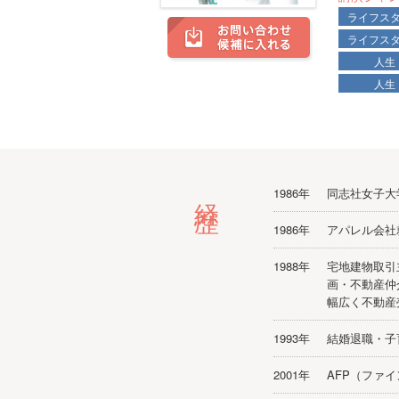
ライフス
ライフス
人生
人生
経歴
1986年
同志社女子大
1986年
アパレル会社
1988年
宅地建物取引
画・不動産仲
幅広く不動産
1993年
結婚退職・子
2001年
AFP（ファ