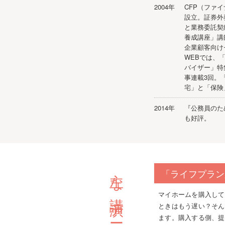
2004年
CFP（ファ
設立。証券外
と業務委託契
養成講座」講
企業顧客向け
WEBでは、
バイザー」特
事連載3回。
宅」と「保険
2014年
『公務員のた
も好評。
主な講演テーマ
「ライフプラン
マイホームを購入して
ときはもう遅い？そん
ます。購入する側、提