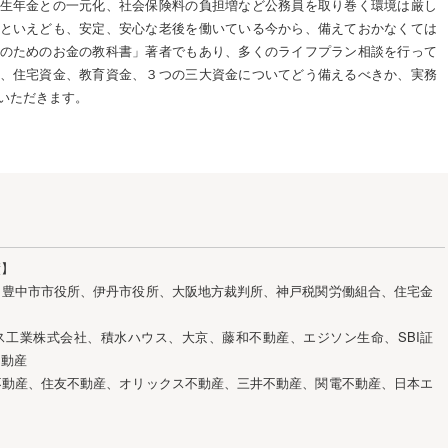
生年金との一元化、社会保険料の負担増など公務員を取り巻く環境は厳し
といえども、安定、安心な老後を働いている今から、備えておかなくては
のためのお金の教科書」著者でもあり、多くのライフプラン相談を行って
、住宅資金、教育資金、３つの三大資金についてどう備えるべきか、実務
いただきます。
績】
、豊中市市役所、伊丹市役所、大阪地方裁判所、神戸税関労働組合、住宅金
ス工業株式会社、積水ハウス、大京、藤和不動産、エジソン生命、SBI証
不動産
不動産、住友不動産、オリックス不動産、三井不動産、関電不動産、日本エ