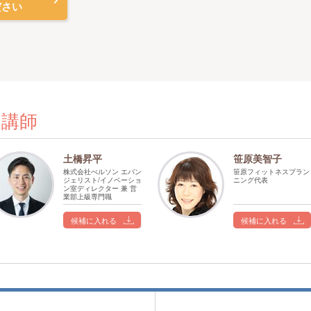
ださい
の講師
土橋昇平
笹原美智子
株式会社ぺルソン エバン
笹原フィットネスプラン
ジェリスト/イノベーショ
ニング代表
ン室ディレクター 兼 営
業部上級専門職
候補に入れる
候補に入れる