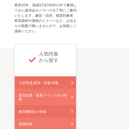
業界25年、実績3万6700件の中で蓄積し
てきた講演会のノウハウを丁寧にご案内
いたします。趣旨・目的、聴講対象者、
希望講師や講師のイメージなど、お決ま
りの範囲で構いませんので、お気軽にご
連絡ください。
人気特集
から探す
人材育成 講演・研修 特集
販売促進・集客イベント向け特
集
教育機関向け特集
環境特集