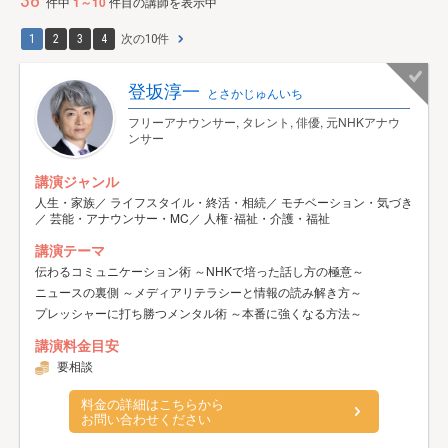
38
件中
1～10
件目の講師を表示中
1
2
3
4
次の10件
登坂淳一
とさかじゅんいち
フリーアナウンサー, タレント, 俳優, 元NHKアナウ
ンサー
講演ジャンル
人生・家族／ ライフスタイル・終活・相続／ モチベーション・気づき
／ 芸能・アナウンサー・MC／ 人権･福祉・介護・福祉
講演テーマ
伝わるコミュニケーション術 ～NHKで培った話し方の極意～
ニュースの裏側 ～メディアリテラシーと情報の読み解き方～
プレッシャーに打ち勝つメンタル術 ～本番に強くなる方法～
講演料金目安
要相談
料金の詳細はこちらから
お問い合わせください