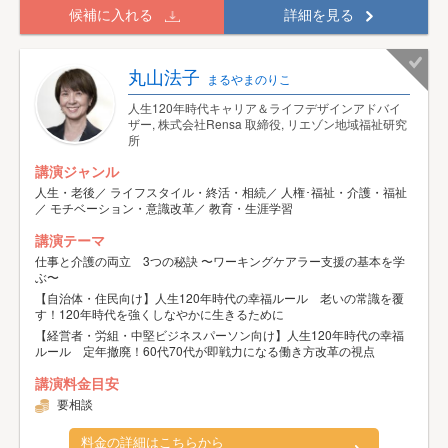
候補に入れる
詳細を見る
丸山法子
まるやまのりこ
人生120年時代キャリア＆ライフデザインアドバイ
ザー, 株式会社Rensa 取締役, リエゾン地域福祉研究
所
講演ジャンル
人生・老後／ ライフスタイル・終活・相続／ 人権･福祉・介護・福祉
／ モチベーション・意識改革／ 教育・生涯学習
講演テーマ
仕事と介護の両立 3つの秘訣 〜ワーキングケアラー支援の基本を学
ぶ〜
【自治体・住民向け】人生120年時代の幸福ルール 老いの常識を覆
す！120年時代を強くしなやかに生きるために
【経営者・労組・中堅ビジネスパーソン向け】人生120年時代の幸福
ルール 定年撤廃！60代70代が即戦力になる働き方改革の視点
講演料金目安
要相談
料金の詳細はこちらから