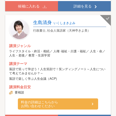
候補に入れる
詳細を見る
生島清身
いくしまきよみ
行政書士, 社会人落語家（天神亭きよ美）
講演ジャンル
ライフスタイル・終活・相続／ 人権･福祉・介護・福祉／ 人生・命／
人生・老後／ 教育・生涯学習
講演テーマ
落語で笑って学ぼう！人生笑顔で！笑ンディングノート～人生につい
て考えてみませんか？～
落語で楽しく学ぶ人生会議（ACP)
講演料金目安
要相談
料金の詳細はこちらから
お問い合わせください