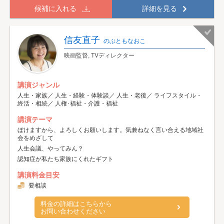
候補に入れる
詳細を見る
信友直子
のぶともなおこ
映画監督, TVディレクター
講演ジャンル
人生・家族／ 人生・経験・体験談／ 人生・老後／ ライフスタイル・
終活・相続／ 人権･福祉・介護・福祉
講演テーマ
ぼけますから、よろしくお願いします。気兼ねなく言い合える地域社
会をめざして
人生会議、やってみん？
認知症が私たち家族にくれたギフト
講演料金目安
要相談
料金の詳細はこちらから
お問い合わせください