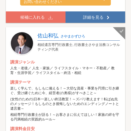
お問い合わせください
候補に入れる
詳細を見る
佐山和弘
さやまかずひろ
相続遺言専門行政書士, 行政書士さやま法務コンサル
ティング代表
講演ジャンル
人生・老後／ 人生・家族／ ライフスタイル・マネー・不動産／ 教
育・生涯学習／ ライフスタイル・終活・相続
講演テーマ
楽しく学んで、もしもに備える！～大切な資産・事業を円滑に引き継
ぐ、受け継ぐために今、経営者(の奥様)がすべきこと～
(女性のための)日本一楽しい終活教室！～ズバリ教えます！転ばぬ先
のメッセージ！もしものとき後悔しないためのエンディングノートと
遺言書～
相続専門行政書士が語る！～お客さまに伝えてほしい！家族の絆を守
る円満相続の実践的ルール～
講演料金目安