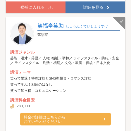
候補に入れる
詳細を見る
笑福亭笑助
しょうふくていしょうすけ
落語家
講演ジャンル
芸能・漫才・落語／ 人権･福祉・平和／ ライフスタイル・防犯・安全
／ ライフスタイル・終活・相続／ 文化・教養・伝統・日本文化
講演テーマ
笑って撃退！特殊詐欺とSNS型投資・ロマンス詐欺
笑って学ぶ！相続のはなし
笑って知っ得！コミュニケーション
講演料金目安
280,000
料金の詳細はこちらから
お問い合わせください