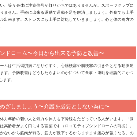
い、等々身体に注意信号が灯りがちではありませんか。スポーツクラブに
りません。手軽に出来る運動で運動不足を解消しましょう。外食でも上手
ル出来ます。ストレスにも上手に対処していきましょう。心と体の両方の
。
ンドローム〜今日から出来る予防と改善〜
ームは生活習慣病になりやすく、心筋梗塞や脳梗塞の引き金となる動脈硬
ます。予防改善はどうしたらよいのかについて食事・運動を理論的にかつ
します。
めざしましょう〜介護を必要としない為に〜
体力年齢の若い人と気力や体力も下降線をたどっている人がいます。「膝
は高齢者がよく口にする言葉です（ロコモティブシンドロームの前兆）。
かないから筋肉が弱る、筋力が低下するからますます痛みが強くなる、の