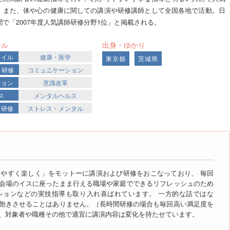
。また、体や心の健康に関しての講演や研修講師として全国各地で活動。日
聞で「2007年度人気講師研修分野1位」と掲載される。
ンル
出身・ゆかり
タイル
健康・医学
東京都
茨城県
・研修
コミュニケーション
ション
意識改革
ス
メンタルヘルス
・研修
ストレス・メンタル
やすく楽しく」をモットーに講演および研修をおこなっており、 毎回
会場のイスに座ったまま行える職場や家庭でできるリフレッシュのため
ションなどの実技指導も取り入れ喜ばれています。 一方的な話ではな
飽きさせることはありません。（長時間研修の場合も毎回高い満足度を
、対象者や職種その他で適宜に講演内容は変化を持たせています。