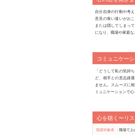
自分自身の行動や考え
意見の食い違いがおこ
または隠してしまって
になり、職場や家庭な
コミュニケーシ
「どうして私の気持ち
ど、相手との意志疎通
ません。スムーズに相
ミュニケーションで心
心を聴く〜リス
聴講対象者
：
職場で上