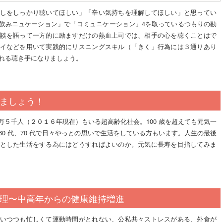
しをしっかり聴いてほしい」「辛い気持ちを理解してほしい」と思ってい
飲みニュケーション」で「コミュニケーション」4を取っているつもりの勘
談を語って一方的に励ますだけの熱血上司では、相手の心を聴くことはで
イなどを用いて実践的にリスニングスキル（「きく」行為には３通りあり
れる聴き手になりましょう。
ましょう！
６万５千人（２０１６年現在）もいる超高齢化社会。100 歳を超えても元気一
60 代、70 代で日々やっとの思いで生活をしている方もいます。人生の最後
とした生活をする為にはどうすればよいのか。元気に長寿を目指してみま
理〜中高年からの健康維持増進
いつつも忙しくて運動時間がとれない、公私共々ストレスがある、外食が