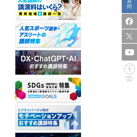
質
問
TOPに
戻る