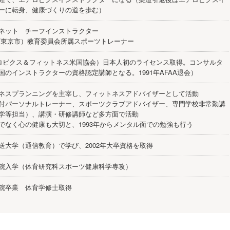
ーに転身、健康づくりの道を歩む）
ネット チーフインストラクター
西東京市）教育委員会所属スポーツトレーナー
アロビクス＆フィットネス米国協会）日本人初のライセンス取得。コンサルタ
国のインストラクターの資格認定講師となる。1991年AFAA退会）
ネスプランニングを主宰し、フィットネスアドバイザーとして活動
付パーソナルトレーナー、スポーツクラブアドバイザー、専門学校非常勤講
学等担当）、講演・研修講師など多方面で活動
でなく心の健康も大切と、1993年からメンタル面での勉強も行う
送大学（通信教育）で学び、2002年大卒資格を取得
院入学（体育研究科スポーツ健康科学専攻）
院卒業 体育学修士取得