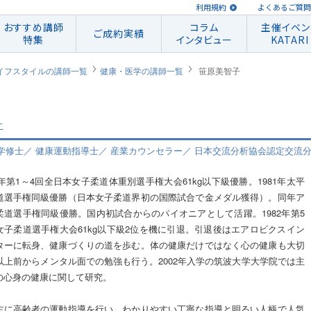
利用規約
よくあるご質問
おすすめ講師
コラム
主催イベン
ご成約実績
特集
インタビュー
KATARI
イフスタイルの講師一覧
健康・医学の講師一覧
笹原美智子
こ
学修士／ 健康運動指導士／ 産業カウンセラー／ 日本交流分析協会認定交流
81年第1～4回全日本女子柔道体重別選手権大会61kg以下級優勝。1981年太平
道選手権同級優勝（日本女子柔道界初の国際試合で金メダル獲得）。同年ア
柔道選手権同級優勝。国内初試合からのパイオニアとして活躍。1982年第5
女子柔道選手権大会61kg以下級2位を機に引退。引退後はエアロビクスイン
ターに転身、健康づくりの道を歩む。体の健康だけではなく心の健康も大切
年以上前からメンタル面での勉強も行う。2002年入学の筑波大学大学院では主
の心身の健康に関して研究。
主に高齢者の運動指導を行い、わかりやすい丁寧な指導と明るい人柄で人気