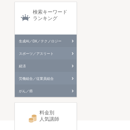
検索キーワード
ランキング
生成AI／DX／テクノロジー
スポーツ／アスリート
経済
労働組合／従業員組合
がん／癌
料金別
人気講師