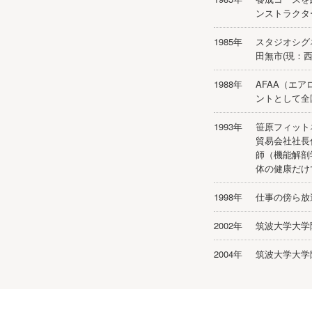
ンストラクタ
1985年
スタジオシグ
田無市(現：
1988年
AFAA（エ
ントとして全
1993年
笹原フィット
貿易会社社長
師（機能解剖
体の健康だけ
1998年
仕事の傍ら放
2002年
筑波大学大学
2004年
筑波大学大学