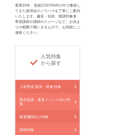
業界25年、実績3万6700件の中で蓄積し
てきた講演会のノウハウを丁寧にご案内
いたします。趣旨・目的、聴講対象者、
希望講師や講師のイメージなど、お決ま
りの範囲で構いませんので、お気軽にご
連絡ください。
人気特集
から探す
人材育成 講演・研修 特集
販売促進・集客イベント向け特
集
教育機関向け特集
環境特集