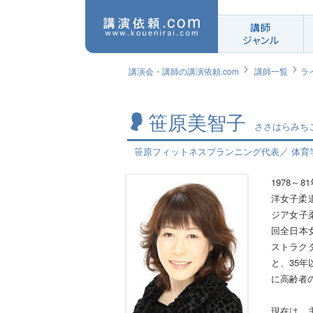
講師
ジャンル
講演会・講師の講演依頼.com
講師一覧
ラ
笹原美智子
ささはらみち
笹原フィットネスプランニング代表／ 体育
1978～
洋女子柔
ジア女子
回全日本
ストラク
と、35
に高齢者
現在は、