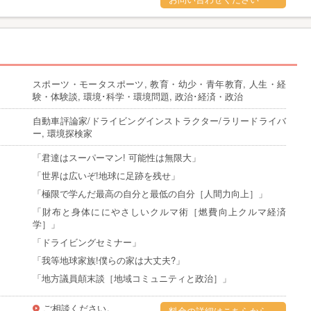
スポーツ・モータスポーツ, 教育・幼少・青年教育, 人生・経
験・体験談, 環境･科学・環境問題, 政治･経済・政治
自動車評論家/ドライビングインストラクター/ラリードライバ
ー, 環境探検家
「君達はスーパーマン! 可能性は無限大」
「世界は広いぞ!地球に足跡を残せ」
「極限で学んだ最高の自分と最低の自分［人間力向上］」
「財布と身体ににやさしいクルマ術［燃費向上クルマ経済
学］」
「ドライビングセミナー」
「我等地球家族!僕らの家は大丈夫?」
「地方議員顛末談［地域コミュニティと政治］」
ご相談ください。