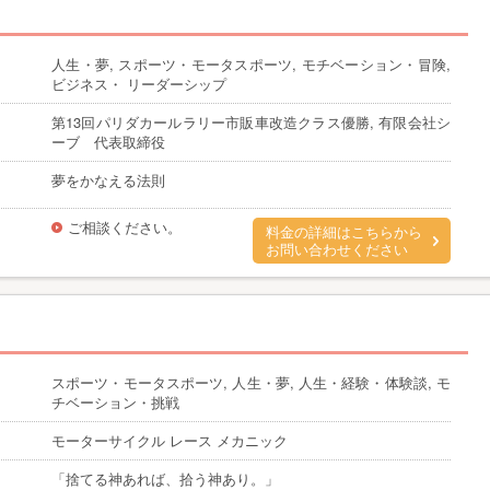
人生・夢, スポーツ・モータスポーツ, モチベーション・冒険,
ビジネス・ リーダーシップ
第13回パリダカールラリー市販車改造クラス優勝, 有限会社シ
ーブ 代表取締役
夢をかなえる法則
ご相談ください。
料金の詳細はこちらから
お問い合わせください
スポーツ・モータスポーツ, 人生・夢, 人生・経験・体験談, モ
チベーション・挑戦
モーターサイクル レース メカニック
「捨てる神あれば、拾う神あり。」