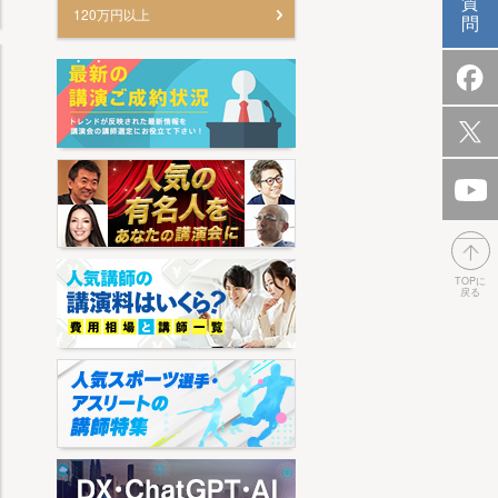
質
120万円以上
問
TOPに
戻る