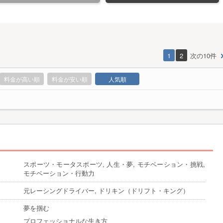
1
2
次の10件
料金が高い順
料金が安い順
人気順
スポーツ・モータスポーツ, 人生・夢, モチベーション・挑戦,
モチベーション・行動力
元レーシングドライバー, ドリキン（ドリフト・キング）
夢を掴む
プロフェッショナルな生き方