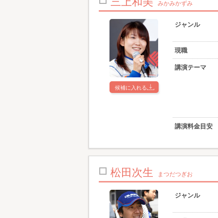
三上和美
みかみかずみ
ジャンル
現職
講演テーマ
候補に入れる
講演料金目安
松田次生
まつだつぎお
ジャンル