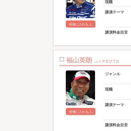
現職
講演テーマ
候補に入れる
講演料金目安
福山英朗
ふくやまひでお
ジャンル
現職
講演テーマ
候補に入れる
講演料金目安