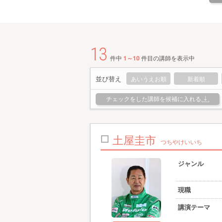
13
件中
1～10
件目の講師を表示中
並び替え
あいうえお順
新着順
チェックをした講師を候補に入れる
土屋圭市
つちやけいいち
ジャンル
現職
講演テーマ