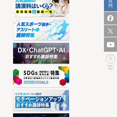
質
問
TOPに
戻る