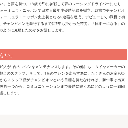
い」と夢を持つ。18歳でF3に参戦して夢のレーシングドライバーになり、
フォーミュラ・ニッポンで日本人最年少優勝記録を樹立。27歳でチャンピオ
フォーミュラ・ニッポン史上初となる2連覇を達成。デビューして3戦目で初
、チャンピオンを獲得するまでに7年も掛かった苦労。「日本一になる」の
のように克服したのかをお話しします。
ない」
10人が1台のマシンをメンテナンスします。その他にも、タイヤメーカーの
担当のスタッフ、そして、1台のマシンを走らす為に、たくさんのお金も掛
からスタッフ皆がチャンピオンという目標を持たなければ、勝つ事は出来
挨拶一つから、コミュニケーションまで優勝に導く為にどのように一致団
話しします。