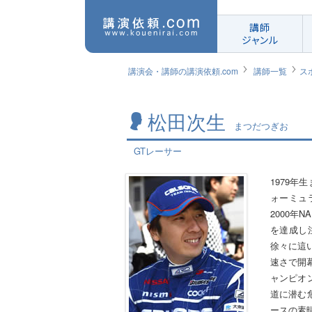
講師
ジャンル
講演会・講師の講演依頼.com
講師一覧
ス
松田次生
まつだつぎお
GTレーサー
1979年
ォーミュ
2000年
を達成し
徐々に這い
速さで開
ャンピオ
道に潜む
ースの素