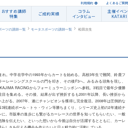
利用規約
よくあるご質問
おすすめ講師
コラム
主催イベン
ご成約実績
特集
インタビュー
KATARI
ポーツの講師一覧
モータスポーツの講師一覧
松田次生
生まれ。中学在学中の1993年からカートを始める。高校3年生で難関、鈴鹿フ
ラーレーシングスクールの門を叩き、その後F3へ。みるみる頭角を現し、
NAKAJIMA RACINGからフォーミュラーニッポンへ参戦。3戦目で最年少優勝
注目を集める。その後、結果が出ず挫折するも2001年以降、長い挫折から
上がる。2007年、遂にチャンピオンを獲得し完全復活。2008年は圧倒的な
幕3戦連続ポール・トゥ・ウィン等勝ちまくり、シリーズ史上初の2年連続チ
ンに。市販車の進歩にも繋がるカーレースの世界を知ってもらいたい、一般
危険を伝えたい、といった想いから今後は自分が活躍するとともに、カーレ
晴らしさを伝える機会を作りたいと日々精力的に活動している。