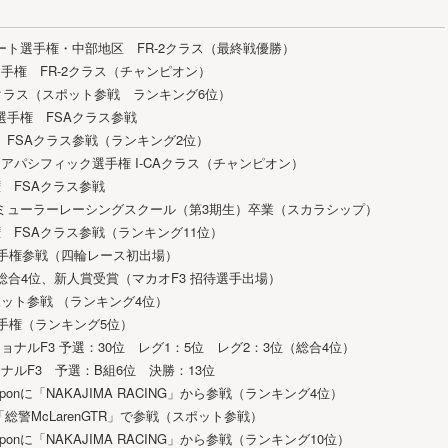
カート選手権・中部地区 FR-2クラス（最終戦優勝）
手権 FR-2クラス（チャンピオン）
2クラス（スポット参戦 ランキング6位）
ト選手権 FSAクラス参戦
権 FSAクラス参戦（ランキング2位）
アパシフィック選手権 I-CAクラス（チャンピオン）
 FSAクラス参戦
ォーミューラーレーシングスクール（第3期生）卒業（スカラシップ）
 FSAクラス参戦（ランキング11位）
3選手権参戦（四輪レース初出場）
総合4位、新人賞受賞（マカオF3 招待選手出場）
onスポット参戦 （ランキング4位）
3選手権（ランキング5位）
ナルF3 予選：30位 レグ1：5位 レグ2：3位（総合4位）
ナルF3 予選：B組6位 決勝：13位
 Nipponに「NAKAJIMA RACING」から参戦（ランキング4位）
総警McLarenGTR」で参戦（スポット参戦）
 Nipponに「NAKAJIMA RACING」から参戦（ランキング10位）