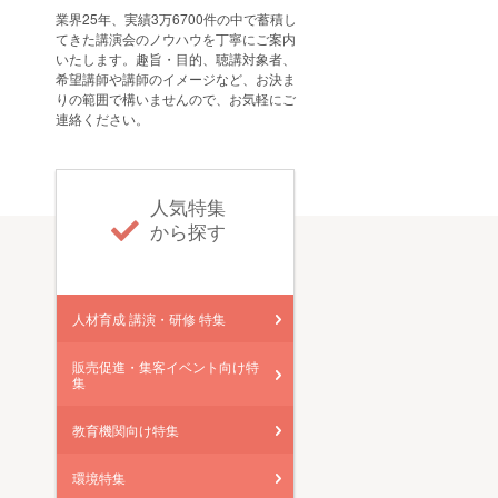
業界25年、実績3万6700件の中で蓄積し
てきた講演会のノウハウを丁寧にご案内
いたします。趣旨・目的、聴講対象者、
希望講師や講師のイメージなど、お決ま
りの範囲で構いませんので、お気軽にご
連絡ください。
人気特集
から探す
人材育成 講演・研修 特集
販売促進・集客イベント向け特
集
教育機関向け特集
環境特集