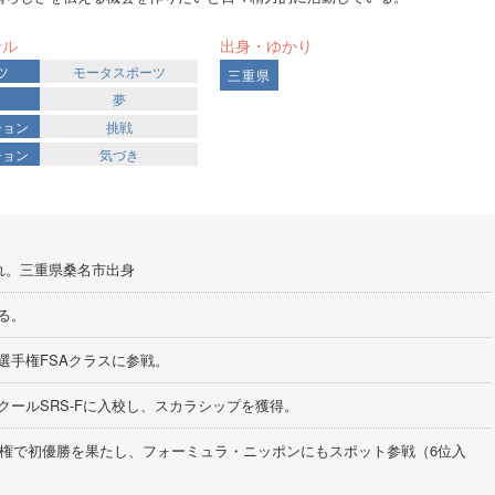
ンル
出身・ゆかり
ツ
モータスポーツ
三重県
夢
ション
挑戦
ション
気づき
まれ。三重県桑名市出身
る。
選手権FSAクラスに参戦。
クールSRS-Fに入校し、スカラシップを獲得。
手権で初優勝を果たし、フォーミュラ・ニッポンにもスポット参戦（6位入