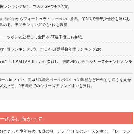
手権ランキング5位、マカオGPで4位入賞。
kajima Racingからフォーミュラ・ニッポンに参戦。第3戦で最年少優勝を達成し
集める。年間ランキングでも4位を獲得。
・ニッポンと並行して全日本GT選手権にも参戦。
 Nippon年間ランキング5位、全日本GT選手権年間ランキング2位。
 Nipponに「TEAM IMPUL」から参戦し、未勝利ながらもシリーズチャンピオンを
ポールtoウィン、開幕6戦連続ポールポジション獲得など圧倒的な速さを見せ
ズ史上初、2年連続でのシリーズチャンピオンを獲得。
ーの夢に向かって」
好きだった少年時代。8歳の頃、テレビでF１のレースを観て、「レーシン