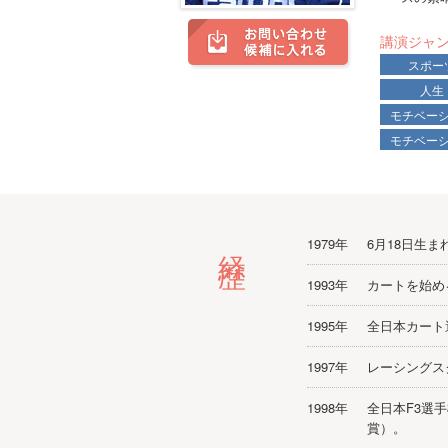
講演ジャ
スポー
人生
モチベー
モチベー
経歴
1979年
6月18日生
1993年
カートを始め
1995年
全日本カート
1997年
レーシングス
1998年
全日本F3選
賞）。