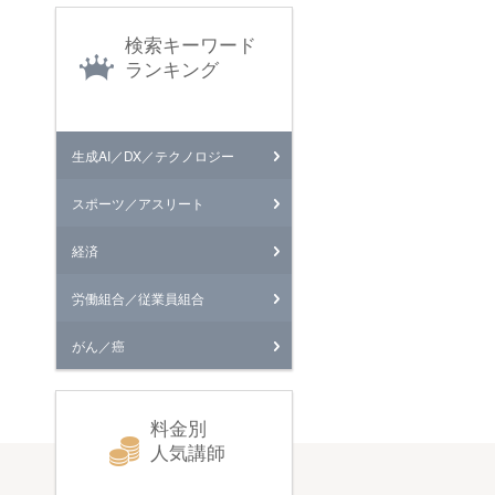
検索キーワード
ランキング
生成AI／DX／テクノロジー
スポーツ／アスリート
経済
労働組合／従業員組合
がん／癌
料金別
人気講師