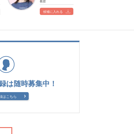
教授
候補に入れる
録は
随時募集中！
録はこちら