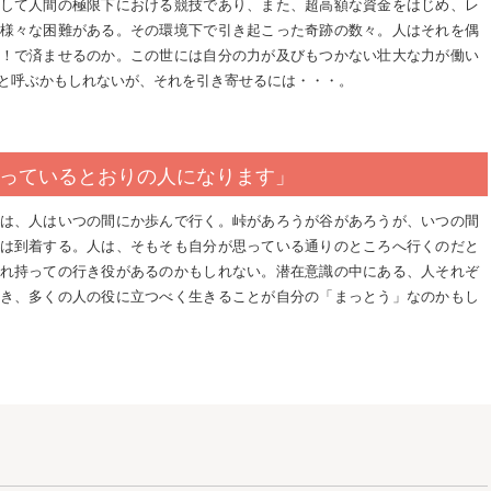
して人間の極限下における競技であり、また、超高額な資金をはじめ、レ
様々な困難がある。その環境下で引き起こった奇跡の数々。人はそれを偶
！で済ませるのか。この世には自分の力が及びもつかない壮大な力が働い
と呼ぶかもしれないが、それを引き寄せるには・・・。
っているとおりの人になります」
は、人はいつの間にか歩んで行く。峠があろうが谷があろうが、いつの間
は到着する。人は、そもそも自分が思っている通りのところへ行くのだと
れ持っての行き役があるのかもしれない。潜在意識の中にある、人それぞ
き、多くの人の役に立つべく生きることが自分の「まっとう」なのかもし