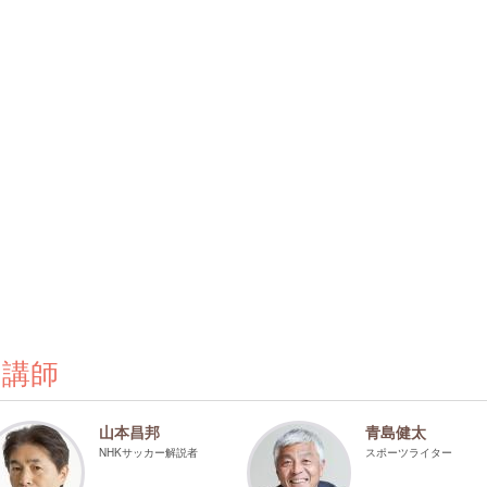
の講師
山本昌邦
青島健太
NHKサッカー解説者
スポーツライター