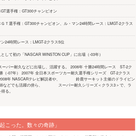
日本GT選手権：GT300チャンピオン
日本ＧＴ選手権：GT300チャンピオン、ル・マン24時間レース：LMGT-2クラス
・マン24時間レース：LMGT-2クラス5位
人として初の「NASCAR WINSTON CUP」に出場（-03年）
Tやスーパー耐久などに出場し、活躍する。 2006年 十勝24時間レース ST-2ク
（-07年） 2007年 全日本スポーツカー耐久選手権シリーズ GT-2クラス
 2008年 NASCARテレビ解説者や、 鈴鹿サーキット主催のドライビン
講師などでも活躍の傍ら、 スーパー耐久シリーズ＜クラス3＞で、ラ
を得る。
起こった。数々の奇跡」