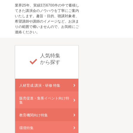
業界25年、実績3万6700件の中で蓄積し
てきた講演会のノウハウを丁寧にご案内
いたします。趣旨・目的、聴講対象者、
希望講師や講師のイメージなど、お決ま
りの範囲で構いませんので、お気軽にご
連絡ください。
人気特集
から探す
人材育成 講演・研修 特集
販売促進・集客イベント向け特
集
教育機関向け特集
環境特集