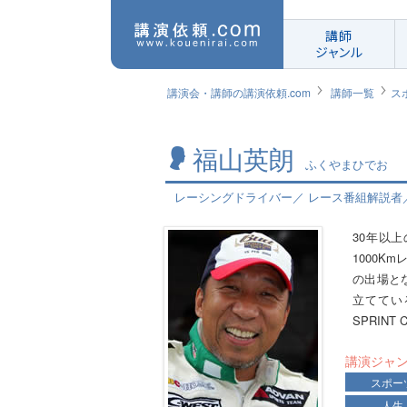
講師
ジャンル
講演会・講師の講演依頼.com
講師一覧
ス
福山英朗
ふくやまひでお
レーシングドライバー／ レース番組解説者
30年以
1000
の出場と
立ててい
SPRIN
講演ジャ
スポー
人生