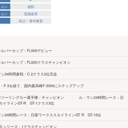
ション
挑戦
ション
意識改革
幼少・青年教育
鹿シルバーカップ：FL500デビュー
鹿シルバーカップ：FL500クラスチャンピオン
・マン24時間参戦：C 2クラス2位完走
L500・F-3を経て、国内最高峰F-3000にステップアップ
全日本ツーリングカー選手権：チャンピオン ル・マン24時間レース：日
イラインGT-R GT-1クラス5位
・マン24時間レース：日産ワークススカイラインGT R GT-15位
-1耐久シリーズ：1クラスチャンピオン