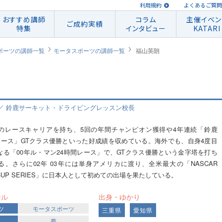
利用規約
よくあるご質問
おすすめ講師
コラム
主催イベン
ご成約実績
特集
インタビュー
KATARI
ポーツの講師一覧
モータスポーツの講師一覧
福山英朗
／ 鈴鹿サーキット・ドライビングレッスン校長
上のレースキャリアを持ち、5回の年間チャンピオン獲得や4年連続「鈴鹿
Kmレース」GTクラス優勝といった好成績を収めている。海外でも、自身4度目
なる「00年ル・マン24時間レース」で、GTクラス優勝という金字塔を打ち
る。さらに02年 03年には単身アメリカに渡り、全米最大の「NASCAR
T CUP SERIES」に日本人として初めての出場を果たしている。
ンル
出身・ゆかり
ツ
モータスポーツ
三重県
愛知県
夢