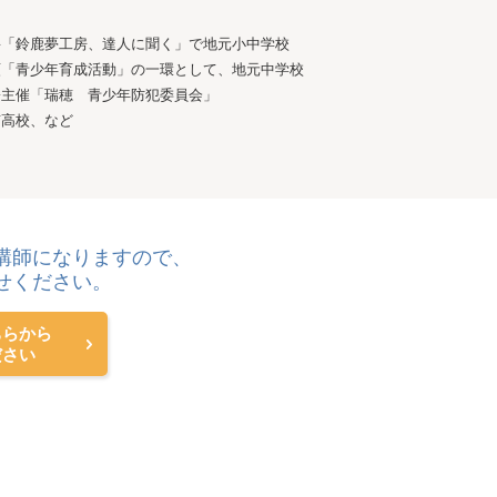
宰「鈴鹿夢工房、達人に聞く」で地元小中学校
頼「青少年育成活動」の一環として、地元中学校
署主催「瑞穂 青少年防犯委員会」
京高校、など
講師になりますので、
せください。
ちらから
ださい