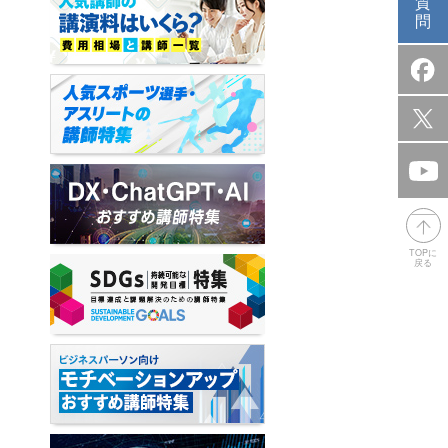
質
問
TOPに
戻る