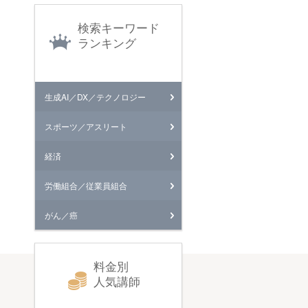
検索キーワード
ランキング
生成AI／DX／テクノロジー
スポーツ／アスリート
経済
労働組合／従業員組合
がん／癌
料金別
人気講師