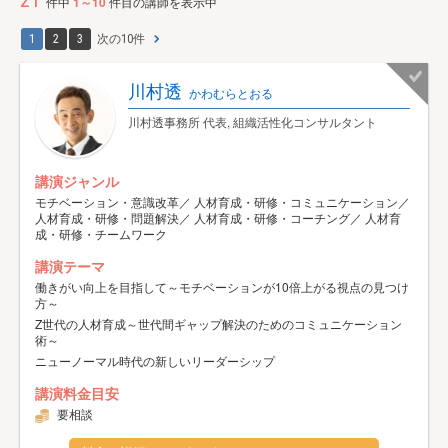
21
件中
1～10
件目の講師を表示中
1
2
3
次の10件
川村透
かわむらとおる
川村透事務所 代表, 組織活性化コンサルタント
講演ジャンル
モチベーション・意識改革／ 人材育成・研修・コミュニケーション／
人材育成・研修・問題解決／ 人材育成・研修・コーチング／ 人材育
成・研修・チームワーク
講演テーマ
働きがい向上を目指して～モチベーションが10倍上がる視点の見つけ
方～
Z世代の人材育成～世代間ギャップ解決のためのコミュニケーション
術～
ニューノーマル時代の新しいリーダーシップ
講演料金目安
要相談