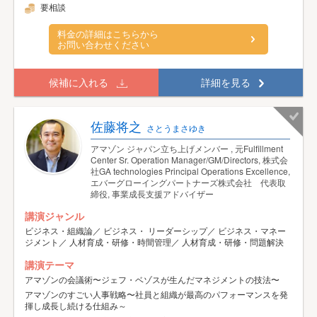
要相談
料金の詳細はこちらから
お問い合わせください
候補に入れる
詳細を見る
佐藤将之
さとうまさゆき
アマゾン ジャパン立ち上げメンバー , 元Fulfillment
Center Sr. Operation Manager/GM/Directors, 株式会
社GA technologies Principal Operations Excellence,
エバーグローイングパートナーズ株式会社 代表取
締役, 事業成長支援アドバイザー
講演ジャンル
ビジネス・組織論／ ビジネス・ リーダーシップ／ ビジネス・マネー
ジメント／ 人材育成・研修・時間管理／ 人材育成・研修・問題解決
講演テーマ
アマゾンの会議術〜ジェフ・ベゾスが生んだマネジメントの技法〜
アマゾンのすごい人事戦略〜社員と組織が最高のパフォーマンスを発
揮し成長し続ける仕組み～