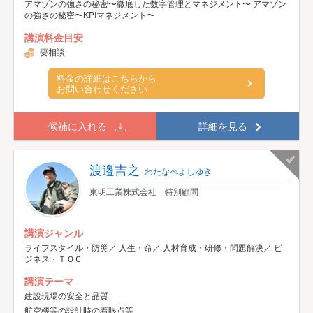
アマゾンの強さの秘密〜徹底した数字管理とマネジメント〜 アマゾン
の強さの秘密〜KPIマネジメント〜
講演料金目安
要相談
料金の詳細はこちらから
お問い合わせください
候補に入れる
詳細を見る
渡邉吉之
わたなべよしゆき
東明工業株式会社 特別顧問
講演ジャンル
ライフスタイル・防災／ 人生・命／ 人材育成・研修・問題解決／ ビ
ジネス・ＴＱＣ
講演テーマ
建設現場の安全と品質
航空機等の設計時の着眼点等