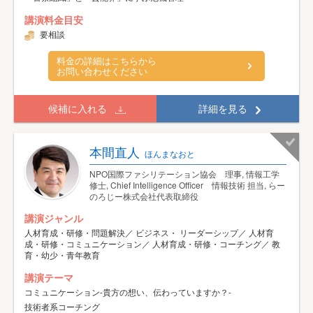
講演料金目安
要相談
料金の詳細はこちらから
お問い合わせください
候補に入れる
詳細を見る
本間直人
ほんまなおと
NPO国際ファシリテーション協会 理事, 情報工学
修士, Chief Intelligence Officer 情報技術 担当, らー
のろじー株式会社代表取締役
講演ジャンル
人材育成・研修・問題解決／ ビジネス・ リーダーシップ／ 人材育
成・研修・コミュニケーション／ 人材育成・研修・コーチング／ 教
育・幼少・青年教育
講演テーマ
コミュニケーション-貴方の想い、伝わっていますか？-
技術者系コーチング