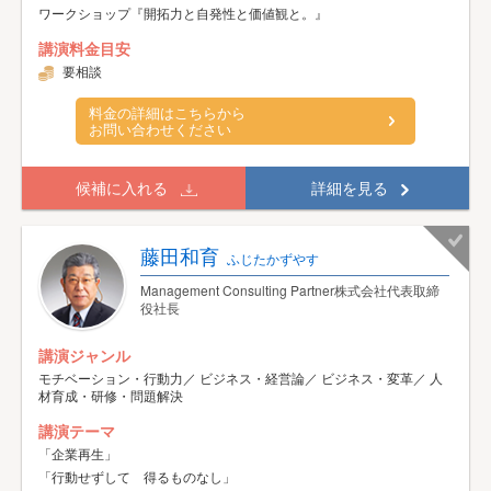
ワークショップ『開拓力と自発性と価値観と。』
講演料金目安
要相談
料金の詳細はこちらから
お問い合わせください
候補に入れる
詳細を見る
藤田和育
ふじたかずやす
Management Consulting Partner株式会社代表取締
役社長
講演ジャンル
モチベーション・行動力／ ビジネス・経営論／ ビジネス・変革／ 人
材育成・研修・問題解決
講演テーマ
「企業再生」
「行動せずして 得るものなし」