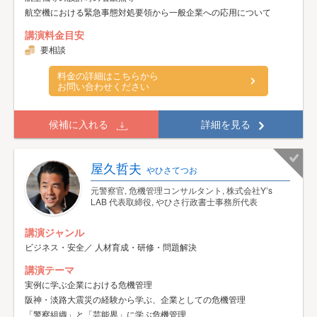
航空機における緊急事態対処要領から一般企業への応用について
講演料金目安
要相談
料金の詳細はこちらから
お問い合わせください
候補に入れる
詳細を見る
屋久哲夫
やひさてつお
元警察官, 危機管理コンサルタント, 株式会社Y’s
LAB 代表取締役, やひさ行政書士事務所代表
講演ジャンル
ビジネス・安全／ 人材育成・研修・問題解決
講演テーマ
実例に学ぶ企業における危機管理
阪神・淡路大震災の経験から学ぶ、企業としての危機管理
「警察組織」と「芸能界」に学ぶ危機管理