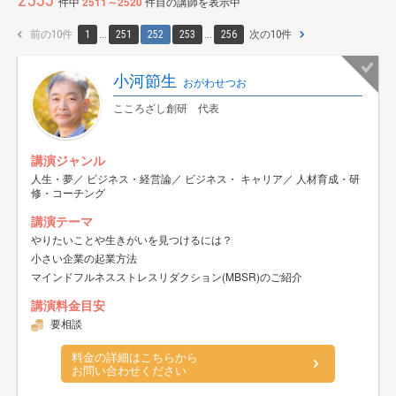
2555
件中
2511～2520
件目の講師を表示中
前の10件
1
...
251
252
253
...
256
次の10件
小河節生
おがわせつお
こころざし創研 代表
講演ジャンル
人生・夢／ ビジネス・経営論／ ビジネス・ キャリア／ 人材育成・研
修・コーチング
講演テーマ
やりたいことや生きがいを見つけるには？
小さい企業の起業方法
マインドフルネスストレスリダクション(MBSR)のご紹介
講演料金目安
要相談
料金の詳細はこちらから
お問い合わせください