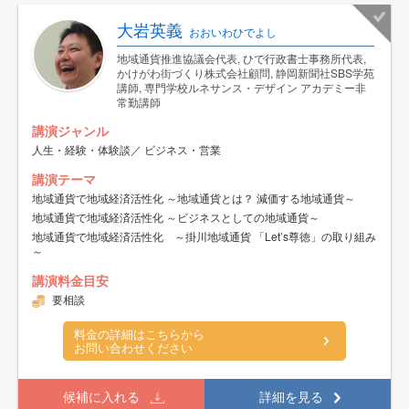
大岩英義
おおいわひでよし
地域通貨推進協議会代表, ひで行政書士事務所代表,
かけがわ街づくり株式会社顧問, 静岡新聞社SBS学苑
講師, 専門学校ルネサンス・デザイン アカデミー非
常勤講師
講演ジャンル
人生・経験・体験談／ ビジネス・営業
講演テーマ
地域通貨で地域経済活性化 ～地域通貨とは？ 減価する地域通貨～
地域通貨で地域経済活性化 ～ビジネスとしての地域通貨～
地域通貨で地域経済活性化 ～掛川地域通貨 「Let’s尊徳」の取り組み
～
講演料金目安
要相談
料金の詳細はこちらから
お問い合わせください
候補に入れる
詳細を見る