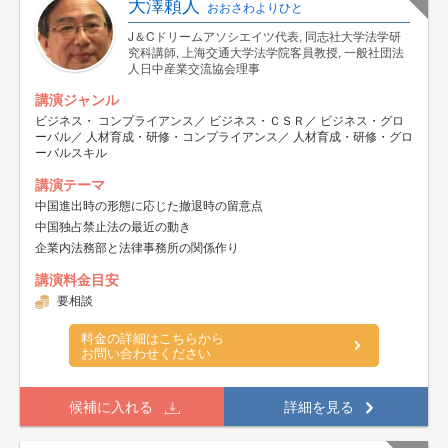
大澤頼人
おおさわよりひと
J＆Cドリームアソシエイツ代表, 同志社大学法学研
究科講師, 上海交通大学法学院客員教授, 一般社団法
人日中産業交流協会理事
講演ジャンル
ビジネス・ コンプライアンス／ ビジネス・ＣＳＲ／ ビジネス・グロ
ーバル／ 人材育成・研修・コンプライアンス／ 人材育成・研修・グロ
ーバルスキル
講演テーマ
中国進出時の形態に応じた撤退時の留意点
中国独占禁止法の最近の動き
企業内法務部と法律事務所の関係作り
講演料金目安
要相談
料金の詳細はこちらから
お問い合わせください
候補に入れる
詳細を見る