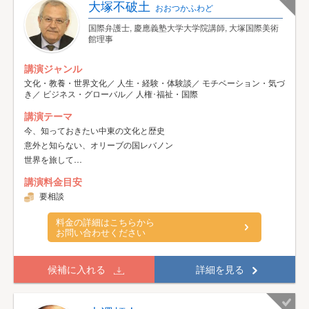
大塚不破土
おおつかふわど
国際弁護士, 慶應義塾大学大学院講師, 大塚国際美術
館理事
講演ジャンル
文化・教養・世界文化／ 人生・経験・体験談／ モチベーション・気づ
き／ ビジネス・グローバル／ 人権･福祉・国際
講演テーマ
今、知っておきたい中東の文化と歴史
意外と知らない、オリーブの国レバノン
世界を旅して…
講演料金目安
要相談
料金の詳細はこちらから
お問い合わせください
候補に入れる
詳細を見る