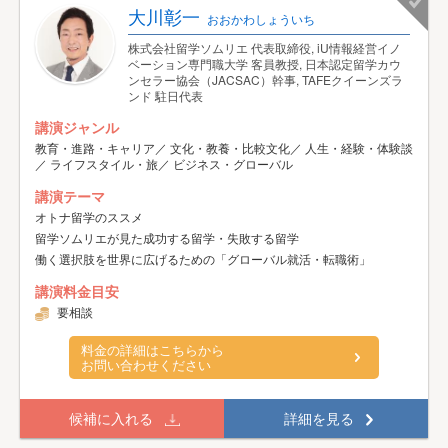
大川彰一
おおかわしょういち
株式会社留学ソムリエ 代表取締役, iU情報経営イノ
ベーション専門職大学 客員教授, 日本認定留学カウ
ンセラー協会（JACSAC）幹事, TAFEクイーンズラ
ンド 駐日代表
講演ジャンル
教育・進路・キャリア／ 文化・教養・比較文化／ 人生・経験・体験談
／ ライフスタイル・旅／ ビジネス・グローバル
講演テーマ
オトナ留学のススメ
留学ソムリエが見た成功する留学・失敗する留学
働く選択肢を世界に広げるための「グローバル就活・転職術」
講演料金目安
要相談
料金の詳細はこちらから
お問い合わせください
候補に入れる
詳細を見る