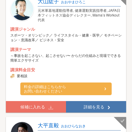
大山紘子
おおやまひろこ
元米軍基地運動指導者, 健康運動実践指導者, JAFA日
本フィットネス協会ディレクター, Mama’s Workout
代表
講演ジャンル
スポーツ・オリンピック／ ライフスタイル・健康・医学／ モチベーシ
ョン・意識改革／ ビジネス・安全
講演テーマ
～事故を起こさない、起こさせない〜 からだの仕組みと現場でできる
簡単エクササイズ
講演料金目安
要相談
料金の詳細はこちらから
お問い合わせください
候補に入れる
詳細を見る
大平直毅
おおひらなおき