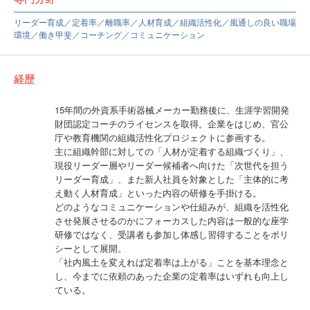
リーダー育成／定着率／離職率／人材育成／組織活性化／風通しの良い職場
環境／働き甲斐／コーチング／コミュニケーション
経歴
15年間の外資系手術器械メーカー勤務後に、生涯学習開発
財団認定コーチのライセンスを取得。企業をはじめ、官公
庁や教育機関の組織活性化プロジェクトに参画する。
主に組織幹部に対しての「人材が定着する組織づくり」、
現役リーダー層やリーダー候補者へ向けた「次世代を担う
リーダー育成」、また新人社員を対象とした「主体的に考
え動く人材育成」といった内容の研修を手掛ける。
どのようなコミュニケーションや仕組みが、組織を活性化
させ発展させるのかにフォーカスした内容は一般的な座学
研修ではなく、受講者も参加し体感し習得することをポリ
シーとして展開。
「社内風土を変えれば定着率は上がる」ことを基本理念と
し、今までに依頼のあった企業の定着率はいずれも向上し
ている。