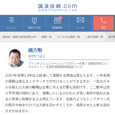
0
電話
メニュー
初めての方
候補講師
メール
講演会・講師の講演依頼.com
講師一覧
ビジネスの講師一覧
人材の講師一覧
織方
織方剛
おがたつよし
ブリッヂコミュニケーションアカデミー代表／ 組織活性化コン
サルタント／ 生涯学習開発財団認定コーチ
入社1年未満と3年以上経過して退職する理由は異なります。一年未満
の退職は単なるミスマッチで片付けることができますが、一定のスキ
ルを積んだ人材の離職は企業に与える打撃も深刻です。ここ数年は売
り手市場の傾向にあり、就職したにもかかわらず良い条件の他社があ
ると簡単に転職する人も増えています。従来のようなトップダウン式
の指示や命令だけでは人材を活かすどころか、成長させた人材も流出
させかねません。