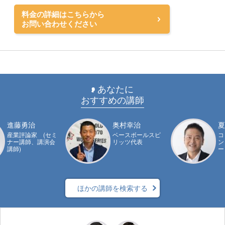
料金の詳細はこちらから
お問い合わせください
あなたに
おすすめの講師
進藤勇治
奥村幸治
夏
産業評論家 (セミ
ベースボールスピ
コ
ナー講師、講演会
リッツ代表
ン
講師)
ー
ほかの講師を検索する