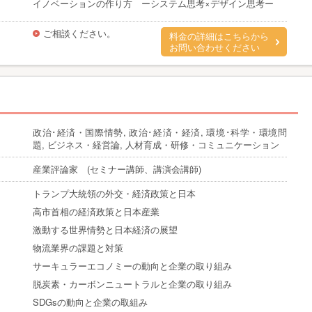
イノベーションの作り方 ーシステム思考×デザイン思考ー
ご相談ください。
料金の詳細はこちらから
お問い合わせください
政治･経済・国際情勢, 政治･経済・経済, 環境･科学・環境問
題, ビジネス・経営論, 人材育成・研修・コミュニケーション
産業評論家 (セミナー講師、講演会講師)
トランプ大統領の外交・経済政策と日本
高市首相の経済政策と日本産業
激動する世界情勢と日本経済の展望
物流業界の課題と対策
サーキュラーエコノミーの動向と企業の取り組み
脱炭素・カーボンニュートラルと企業の取り組み
SDGsの動向と企業の取組み