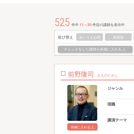
525
件中
11～20
件目の講師を表示中
並び替え
あいうえお順
新着順
チェックをした講師を候補に入れる
前野隆司
まえのたかし
ジャンル
現職
講演テーマ
候補に入れる