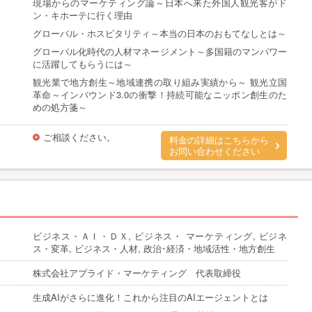
現場からのマーケティング論～日本へ来た外国人観光客がド
ン・キホーテに行く理由
グローバル・ホスピタリティ～本当の日本のおもてなしとは～
グローバル化時代の人材マネージメント～多国籍のマンパワー
に活躍してもらうには～
観光業で地方創生～地域連携の取り組み実績から～ 観光立国
革命～インバウンド3.0の衝撃！持続可能なニッポン創生のた
めの処方箋～
ご相談ください。
料金の詳細はこちらから
お問い合わせください
ビジネス・ＡＩ・ＤＸ, ビジネス・ マーケティング, ビジネ
ス・変革, ビジネス・人材, 政治･経済・地域活性・地方創生
株式会社アプライド・マーケティング 代表取締役
生成AIがさらに進化！これから注目のAIエージェントとは