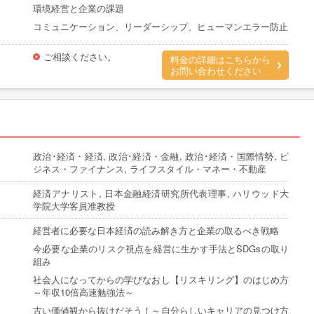
環境経営と企業の課題
コミュニケーション、リーダーシップ、ヒューマンエラー防止
ご相談ください。
料金の詳細はこちらから
お問い合わせください
政治･経済・経済, 政治･経済・金融, 政治･経済・国際情勢, ビ
ジネス・ファイナンス, ライフスタイル・マネー・不動産
経済アナリスト, 日本金融経済研究所代表理事, ハリウッド大
学院大学客員准教授
経営者に必要な日本経済の読み解き方と企業の取るべき戦略
今必要な企業のリスク視点を経営に生かす手法とSDGsの取り
組み
社会人になってからの学びなおし【リスキリング】のはじめ方
～年収10倍高速勉強法～
古い価値観から抜けだそう！～自分らしいキャリアの見つけ方