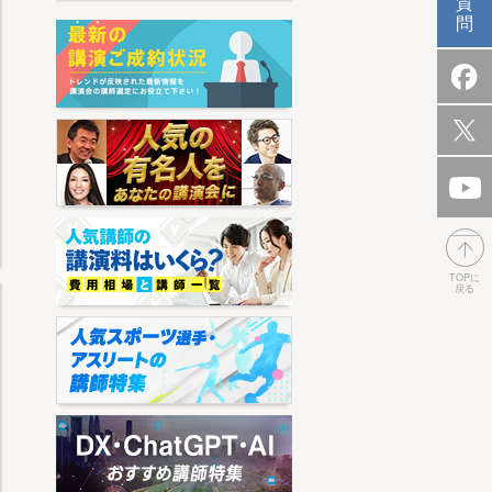
質
問
TOPに
戻る