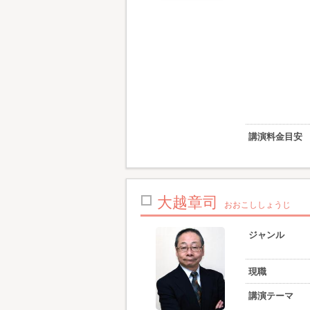
講演料金目安
大越章司
おおこししょうじ
ジャンル
現職
講演テーマ