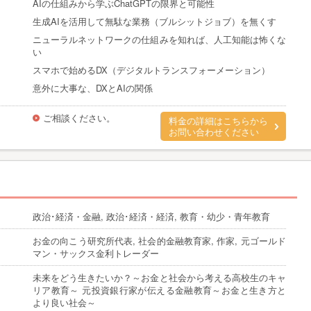
AIの仕組みから学ぶChatGPTの限界と可能性
生成AIを活用して無駄な業務（ブルシットジョブ）を無くす
ニューラルネットワークの仕組みを知れば、人工知能は怖くな
い
スマホで始めるDX（デジタルトランスフォーメーション）
意外に大事な、DXとAIの関係
ご相談ください。
料金の詳細はこちらから
お問い合わせください
政治･経済・金融, 政治･経済・経済, 教育・幼少・青年教育
お金の向こう研究所代表, 社会的金融教育家, 作家, 元ゴールド
マン・サックス金利トレーダー
未来をどう生きたいか？～お金と社会から考える高校生のキャ
リア教育～ 元投資銀行家が伝える金融教育～お金と生き方と
より良い社会～