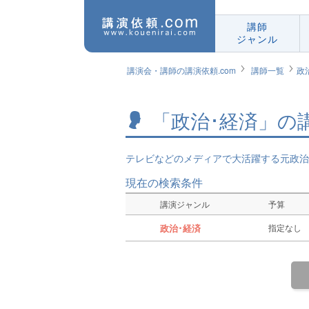
講師
ジャンル
講演会・講師の講演依頼.com
講師一覧
政
「政治･経済」の
テレビなどのメディアで大活躍する元政治
現在の検索条件
講演ジャンル
予算
政治･経済
指定なし