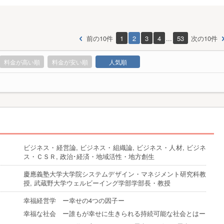
前の10件
1
2
3
4
...
53
次の10件
料金が高い順
料金が安い順
人気順
ビジネス・経営論, ビジネス・組織論, ビジネス・人材, ビジネ
ス・ＣＳＲ, 政治･経済・地域活性・地方創生
慶應義塾大学大学院システムデザイン・マネジメント研究科教
授, 武蔵野大学ウェルビーイング学部学部長・教授
幸福経営学 ー幸せの4つの因子ー
幸福な社会 ー誰もが幸せに生きられる持続可能な社会とはー