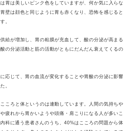
には胃は美しいピンク色をしていますが、何か気に入らな
は胃壁は顔色と同じように胃も赤くなり、恐怖を感じると
です。
の供給が増加し、胃の粘膜が充血して、酸の分泌が高まる
と酸の分泌活動と筋の活動がともにだんだん衰えてくるの
化に応じて、胃の血流が変化することや胃酸の分泌に影響
した。
のこころと体というのは連動しています。人間の気持ちや
スや疲れから胃かいようや頭痛・肩こりになる人が多いこ
内科に通う患者さんのうち、40%はこころの問題から体