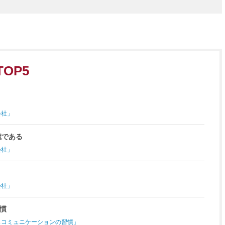
OP5
会社」
歳である
会社」
会社」
慣
スコミュニケーションの習慣」