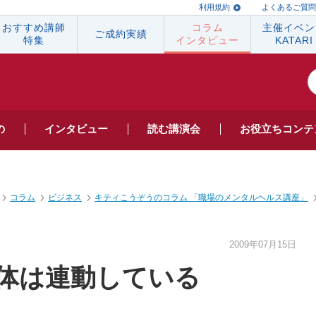
利用規約
よくあるご質問
おすすめ講師
コラム
主催イベン
ご成約実績
特集
インタビュー
KATARI
の
インタビュー
読む
講演会
お役立ち
コンテ
コラム
ビジネス
キティこうぞうのコラム 「職場のメンタルヘルス講座」
2009年07月15日
体は連動している