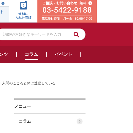
0
ト
候補に
入れた講師
ンツ
コラム
イベント
人間のこころと体は連動している
メニュー
コラム