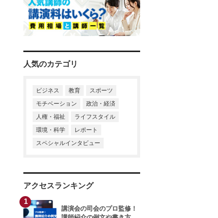
寺廻太
末木佐知
井戸美枝
小山朝子
清水国明
経済スペシャリスト
井下田久幸
石川結貴
粕谷秀樹
川村透
相沢正人
河合純一
進藤勇治
小林興起
鈴木政次
鈴木みどり
山本昌邦
川村透
中村浩子
富永秀一
内田裕子
人気のカテゴリ
黒田英雄
清水克彦
武田美保
小野浩二
岡田晃
谷田昭吾
春日美奈子
ビジネス
教育
スポーツ
モチベーション
政治・経済
榊原貴子
松野豊
榎本晋作
渡辺真由子
人権・福祉
ライフスタイル
環境・科学
レポート
干場義雅
大越章司
親野智可等
スペシャルインタビュー
干場義雅
久原健司
長谷川満
アクセスランキング
榊原貴子
山本衣奈子
石川結貴
1
講演会の司会のプロ監修！
大谷由里子
講師紹介の例文や書き方、