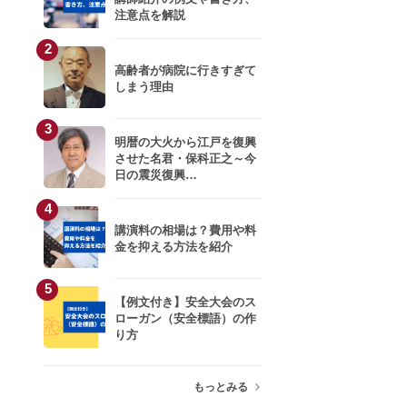
注意点を解説
川口雅裕
2
高齢者が病院に行きすぎて
小室淑恵
しまう理由
3
岩井結美子
明暦の大火から江戸を復興
させた名君・保科正之～今
日の震災復興…
生井利幸
4
小杉俊哉
講演料の相場は？費用や料
金を抑える方法を紹介
青柳教恵
5
【例文付き】安全大会のス
只松 崇
ローガン（安全標語）の作
り方
キティこうぞう
もっとみる