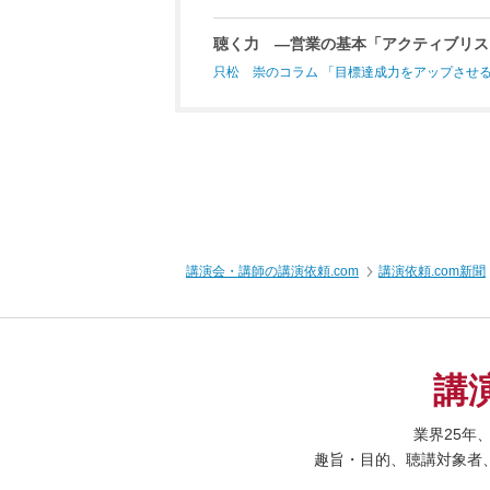
聴く力 ―営業の基本「アクティブリス
只松 崇のコラム 「目標達成力をアップさせ
講演会・講師の講演依頼.com
講演依頼.com新聞
講
業界25年
趣旨・目的、聴講対象者