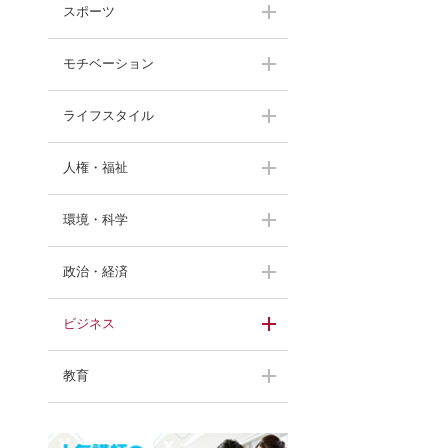
スポーツ
モチベーション
伊藤華英
大西一平
ライフスタイル
上田比呂志
武田美保
渡邊洋子
人権・福祉
甘糟りり子
角盈男
渡邊洋子
間々田佳子
環境・科学
渡部陽一
奥村幸治
北原照久
山本京子
中村勝雄
政治・経済
村田佳壽子
久保田光彦
川村透
黒田英雄
中村勝雄
末吉竹二郎
ビジネス
進藤勇治
舞の海秀平
木場弘子
長野茂
鈴木ひとみ
進藤勇治
藤田正美
教育
牛窪万里子
羽中田昌
末木佐知
生駒芳子
濱宮郷詞
らんま先生
藤田正美
伊吹晶夫
高野優