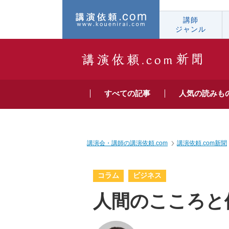
講師
ジャンル
すべての
記事
人気の
読みも
講演会・講師の講演依頼.com
講演依頼.com新聞
コラム
ビジネス
人間のこころと