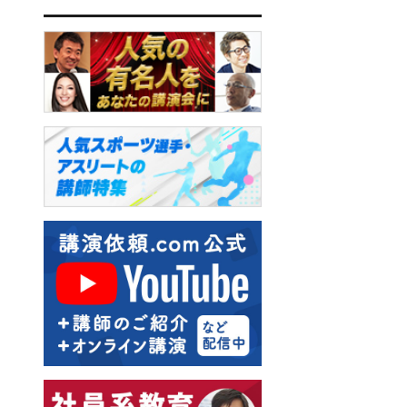
飯野謙次
梶原しげる
秋田稲美
板垣英憲
横田雅俊
大谷由里子
西川りゅうじん
和田裕美
藤井佐和子