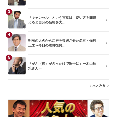
和田裕美
藤井佐和子
3
「キャンセル」という言葉は、使い方を間違
宗次徳二
えると自分の品格を大…
4
明暦の大火から江戸を復興させた名君・保科
正之～今日の震災復興…
5
「がん（癌）がきっかけで歌手に」ー木山祐
策さんー
もっとみる