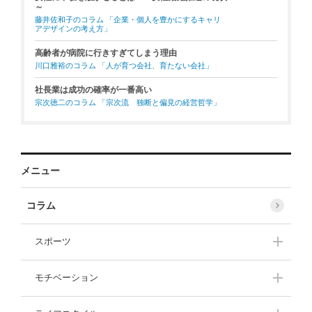
～
藤井佐和子のコラム 「企業・個人を豊かにするキャリ
アデザインの考え方」
高齢者が病院に行きすぎてしまう理由
川口雅裕のコラム 「人が育つ会社、育たない会社」
社長業は成功の確率が一番高い
宗次徳二のコラム 「宗次流 独断と偏見の経営哲学」
メニュー
コラム
スポーツ
伊藤華英
大西一平
モチベーション