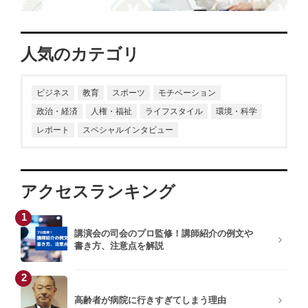
久原健司
山本衣奈子
親野智可等
長谷川満
大谷由里子
川口雅裕
石川結貴
人気のカテゴリ
小室淑恵
岩井結美子
ビジネス
教育
スポーツ
モチベーション
政治・経済
人権・福祉
ライフスタイル
環境・科学
生井利幸
小杉俊哉
レポート
スペシャルインタビュー
青柳教恵
只松 崇
キティこうぞう
飯野謙次
アクセスランキング
1
梶原しげる
秋田稲美
講演会の司会のプロ監修！講師紹介の例文や
書き方、注意点を解説
板垣英憲
横田雅俊
2
大谷由里子
西川りゅうじん
高齢者が病院に行きすぎてしまう理由