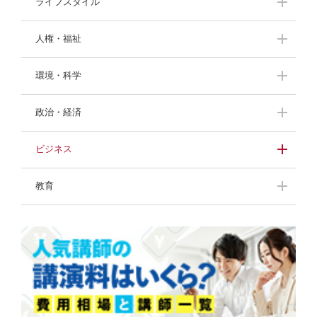
武田美保
角盈男
上田比呂志
渡邊洋子
ライフスタイル
奥村幸治
久保田光彦
渡邊洋子
北原照久
甘糟りり子
間々田佳子
人権・福祉
舞の海秀平
羽中田昌
川村透
木場弘子
山本京子
黒田英雄
渡部陽一
中村勝雄
環境・科学
寺廻太
粕谷秀樹
末木佐知
末木佐知
長野茂
生駒芳子
中村勝雄
鈴木ひとみ
村田佳壽子
末吉竹二郎
政治・経済
山本昌邦
武田美保
川村透
川村透
井戸美枝
相沢正人
濱宮郷詞
小山朝子
進藤勇治
らんま先生
進藤勇治
藤田正美
ビジネス
中村浩子
小野浩二
河合純一
清水国明
進藤勇治
藤田正美
経済スペシャリスト
牛窪万里子
伊吹晶夫
教育
榊原貴子
干場義雅
富永秀一
小林興起
内田裕子
井下田久幸
鈴木政次
高野優
石川結貴
干場義雅
榊原貴子
岡田晃
松野豊
黒田英雄
谷田昭吾
鈴木みどり
清水克彦
榎本晋作
大越章司
春日美奈子
渡辺真由子