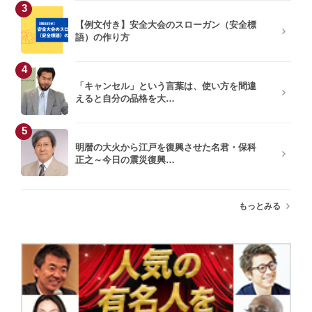
3
【例文付き】安全大会のスローガン（安全標
宗次徳二
語）の作り方
4
「キャンセル」という言葉は、使い方を間違
えると自分の品格を大…
5
明暦の大火から江戸を復興させた名君・保科
正之～今日の震災復興…
もっとみる