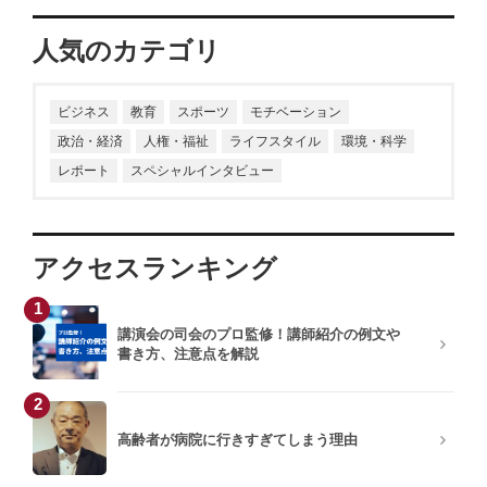
大谷由里子
川口雅裕
石川結貴
人気のカテゴリ
小室淑恵
岩井結美子
ビジネス
教育
スポーツ
モチベーション
政治・経済
人権・福祉
ライフスタイル
環境・科学
生井利幸
小杉俊哉
レポート
スペシャルインタビュー
青柳教恵
只松 崇
キティこうぞう
飯野謙次
アクセスランキング
1
梶原しげる
秋田稲美
講演会の司会のプロ監修！講師紹介の例文や
書き方、注意点を解説
板垣英憲
横田雅俊
2
大谷由里子
西川りゅうじん
高齢者が病院に行きすぎてしまう理由
和田裕美
藤井佐和子