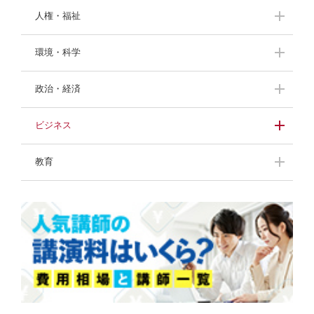
奥村幸治
久保田光彦
渡邊洋子
北原照久
甘糟りり子
間々田佳子
人権・福祉
舞の海秀平
羽中田昌
川村透
木場弘子
山本京子
黒田英雄
渡部陽一
中村勝雄
環境・科学
寺廻太
粕谷秀樹
末木佐知
末木佐知
長野茂
生駒芳子
中村勝雄
鈴木ひとみ
村田佳壽子
末吉竹二郎
政治・経済
山本昌邦
武田美保
川村透
川村透
井戸美枝
相沢正人
濱宮郷詞
小山朝子
進藤勇治
らんま先生
進藤勇治
藤田正美
ビジネス
中村浩子
小野浩二
河合純一
清水国明
進藤勇治
藤田正美
経済スペシャリスト
牛窪万里子
伊吹晶夫
教育
榊原貴子
干場義雅
富永秀一
小林興起
内田裕子
井下田久幸
鈴木政次
高野優
石川結貴
干場義雅
榊原貴子
岡田晃
松野豊
黒田英雄
谷田昭吾
鈴木みどり
清水克彦
榎本晋作
大越章司
春日美奈子
渡辺真由子
久原健司
山本衣奈子
親野智可等
長谷川満