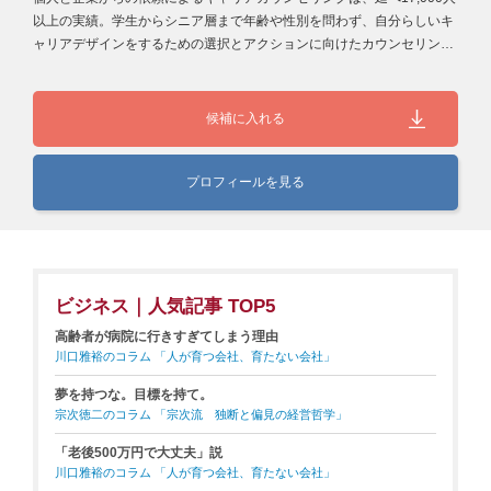
以上の実績。学生からシニア層まで年齢や性別を問わず、自分らしいキ
ャリアデザインをするための選択とアクションに向けたカウンセリング
を…
候補に入れる
プロフィールを見る
ビジネス｜人気記事 TOP5
高齢者が病院に行きすぎてしまう理由
川口雅裕のコラム 「人が育つ会社、育たない会社」
夢を持つな。目標を持て。
宗次徳二のコラム 「宗次流 独断と偏見の経営哲学」
「老後500万円で大丈夫」説
川口雅裕のコラム 「人が育つ会社、育たない会社」