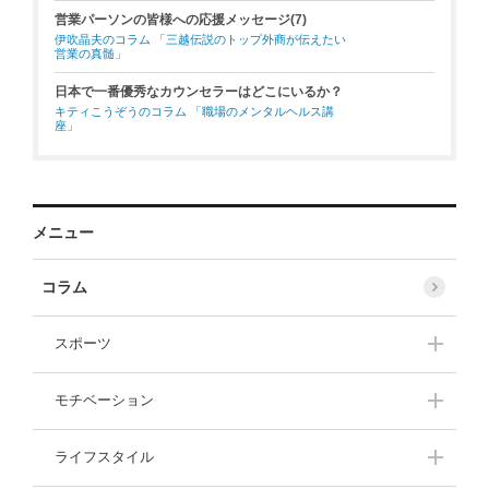
営業パーソンの皆様への応援メッセージ(7)
伊吹晶夫のコラム 「三越伝説のトップ外商が伝えたい
営業の真髄」
日本で一番優秀なカウンセラーはどこにいるか？
キティこうぞうのコラム 「職場のメンタルヘルス講
座」
メニュー
コラム
スポーツ
伊藤華英
大西一平
モチベーション
武田美保
角盈男
上田比呂志
渡邊洋子
ライフスタイル