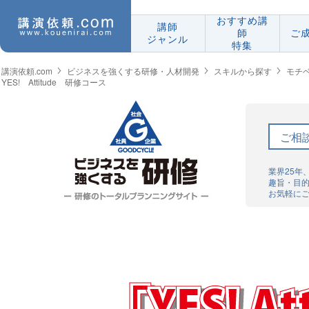
おすすめ講
講師
師
ご
ジャンル
特集
講演依頼.com
ビジネスを強くする研修・人材開発
スキルから探す
モチ
YES! Attitude 研修コース
ご相
業界25年
趣旨・目
お気軽に