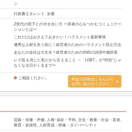
ン
行政書士タレント, 女優
Z世代の部下との付き合い方 ー若者の心をつかむコミュニケー
ションとはー
これだけはおさえておきたい！ハラスメント最新事情
優秀な人材を失う前に！経営者のためのハラスメント防止方法
あなたの会社は大丈夫？経営者のためのSNSの誹謗中傷対策
レズ役を演じた私だから言えること ～「LGBT」が"特別"じゃ
なくなる日がくるまで〜
ご相談ください。
料金の詳細はこちらから
お問い合わせください
芸能・俳優・声優, 人権･福祉・平和, 文化・教養・社会・若者,
教育・多様性, 人材育成・研修・ダイバーシティ