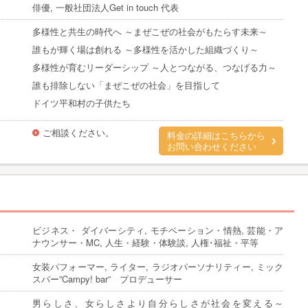
俳優, 一般社団法人Get in touch 代表
多様性と共生の時代へ ～まぜこぜの社会がもたらす未来～
誰もが輝く場は創れる ～多様性を活かした組織づくり～
多様性が育むリーダーシップ ～人とつながる、つなげる力～
誰も排除しない「まぜこぜの社会」を目指して
ドイツ平和村の子供たち
ご相談ください。
料金の詳細はこちらから
お問い合わせください
ビジネス・ ダイバーシティ, モチベーション・情熱, 芸能・ア
ナウンサー・MC, 人生・経験・体験談, 人権･福祉・平等
女装パフォーマー, ライター, ラジオパーソナリティー, ミック
スバー”Campy! bar” プロデューサー
男らしさ、女らしさより自分らしさが社会を変える～