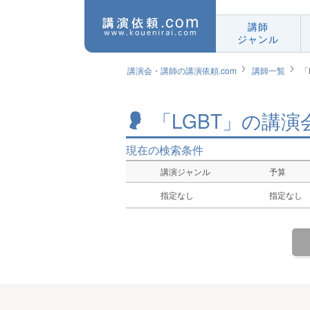
講師
ジャンル
講演会・講師の講演依頼.com
講師一覧
「
「LGBT」の講
現在の検索条件
講演ジャンル
予算
指定なし
指定なし