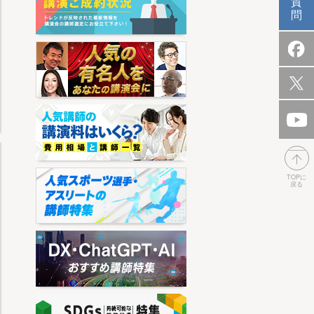
質
問
TOPに
戻る