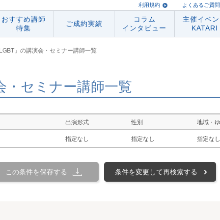
利用規約
よくあるご質問
おすすめ講師
コラム
主催イベン
ご成約実績
特集
インタビュー
KATARI
LGBT」の講演会・セミナー講師一覧
演会・セミナー講師一覧
出演形式
性別
地域・
指定なし
指定なし
指定な
この条件を保存する
条件を変更して再検索する