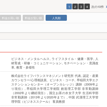
1
2
3
4
次の10件
料金が高い順
料金が安い順
人気順
ビジネス・メンタルヘルス, ライフスタイル・健康・医学, 人
材育成・研修・コミュニケーション, モチベーション・意識改
革, 教育・多様性
株式会社ライフバランスマネジメント研究所 代表, 認定・産業
カウンセラー/心理相談員、ビジネス・コーチ, 早稲田大学エク
ステンションセンター（オープンカレッジ）講師（2009年よ
り現任）, 早稲田大学理工学術院 創造理工学部 非常勤講師
（2002年より継続現任）, 国立お茶の水女子大学 生活科学部
非常勤講師（2013年より2020年まで）, 中国 武漢理工大学管
理学院（ビジネススクール） 客員教授