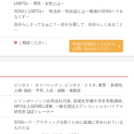
LGBTQ+・男性・女性とは～
SOGIとLGBTQ＋ 性志向・性自認とは～職場のSOGIハラを
なくす～
自分らしさってなぁに？～自分を愛して、自分らしくあること
～
ご相談ください。
料金の詳細はこちらから
お問い合わせください
ビジネス・ ダイバーシティ, ビジネス・ＣＳＲ, 教育・多様性,
人権･福祉・平等, 人生・経験・体験談
レインボーノッツ合同会社代表, 筑紫女学園大学非常勤講師,
NPO法人GEWEL理事, 一般社団法人アンコンシャスバイアス
研究所 認定トレーナー
SOGIハラ・アウティングを防ぐために組織に求められている
ものとは