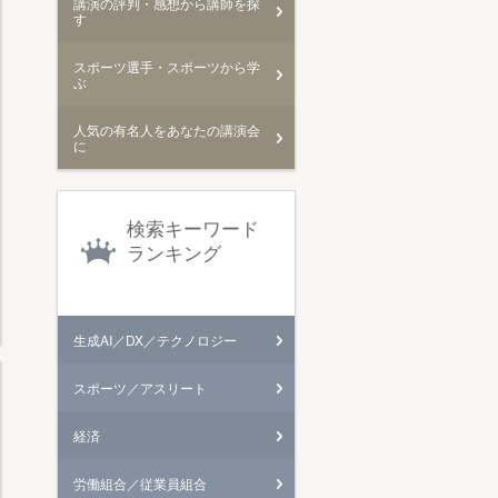
講演の評判・感想から講師を探
す
スポーツ選手・スポーツから学
ぶ
人気の有名人をあなたの講演会
に
検索キーワード
ランキング
生成AI／DX／テクノロジー
スポーツ／アスリート
経済
労働組合／従業員組合