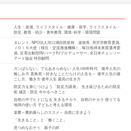
人生・老後, ライフスタイル・健康・医学, ライフスタイル・
防災, 教育・幼少・青年教育, 環境･科学・環境問題
タレント, NPO法人河口湖自然楽校 楽校長, 所沢市教育委員,
ＪＯＩＮ大使（移住・交流推進機構）, 毎日地球未来賞選考委
員, 災害出動型RVパークPJプロデューサー, 全日本チェンソー
アート協会 特別顧問
ガンばらない。でもあきらめない 人生100年時代 後半人生の
愉しみ方 直角死～好きなことだらけの人生を～ 後半人生の過
ごし方、働き方 後半人生 最高の生き方
防災力を身につけよう「防災力講座」 生き延びるための防災
術 減災・防災 今やるべきこと
自然の中でヒトになる 生きるチカラ、自然のチカラ 借りてる
地球の使い方 子どもと考える環境
楽農～農的暮らしのススメ～ 自然に生きよう
「生きること」と「働くこと」
見つめなおそう、親子の絆