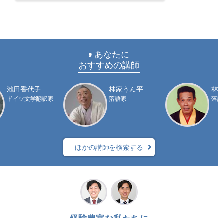
あなたに
おすすめの講師
池田香代子
林家うん平
林
ドイツ文学翻訳家
落語家
落
ほかの講師を検索する