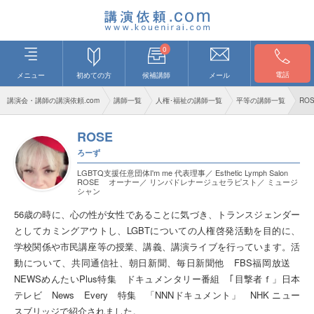
0
電話
メニュー
初めての方
候補講師
メール
講演会・講師の講演依頼.com
講師一覧
人権･福祉の講師一覧
平等の講師一覧
RO
ROSE
ろーず
LGBTQ支援任意団体I'm me 代表理事／ Esthetic Lymph Salon
ROSE オーナー／ リンパドレナージュセラピスト／ ミュージ
シャン
56歳の時に、心の性が女性であることに気づき、トランスジェンダー
としてカミングアウトし、LGBTについての人権啓発活動を目的に、
学校関係や市民講座等の授業、講義、講演ライブを行っています。活
動について、共同通信社、朝日新聞、毎日新聞他 FBS福岡放送
NEWSめんたいPlus特集 ドキュメンタリー番組 ｢目撃者ｆ」日本
テレビ News Every 特集 「NNNドキュメント」 NHK ニュー
スブリッジで紹介されました。