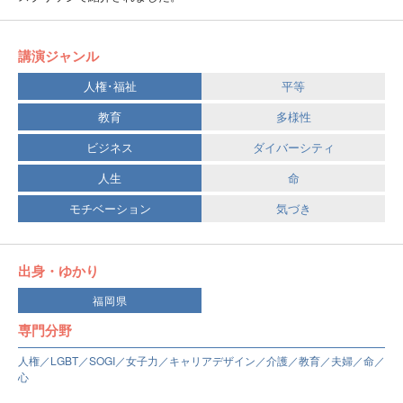
講演ジャンル
人権･福祉
平等
教育
多様性
ビジネス
ダイバーシティ
人生
命
モチベーション
気づき
出身・ゆかり
福岡県
専門分野
人権／LGBT／SOGI／女子力／キャリアデザイン／介護／教育／夫婦／命／
心