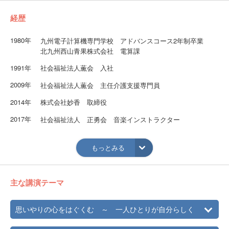
経歴
1980年
九州電子計算機専門学校 アドバンスコース2年制卒業
北九州西山青果株式会社 電算課
1991年
社会福祉法人薫会 入社
2009年
社会福祉法人薫会 主任介護支援専門員
2014年
株式会社妙香 取締役
2017年
社会福祉法人 正勇会 音楽インストラクター
2018年
Esthetic Lymph Salon ROSE 自営オーナー
もっとみる
2019年
LGBTQ支援任意団体I'm me 代表理事
主な講演テーマ
思いやりの心をはぐくむ ～ 一人ひとりが自分らしく