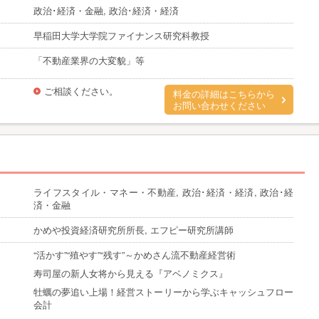
政治･経済・金融, 政治･経済・経済
早稲田大学大学院ファイナンス研究科教授
「不動産業界の大変貌」等
ご相談ください。
料金の詳細はこちらから
お問い合わせください
ライフスタイル・マネー・不動産, 政治･経済・経済, 政治･経
済・金融
かめや投資経済研究所所長, エフピー研究所講師
“活かす”“殖やす”“残す”～かめさん流不動産経営術
寿司屋の新人女将から見える『アベノミクス』
牡蠣の夢追い上場！経営ストーリーから学ぶキャッシュフロー
会計