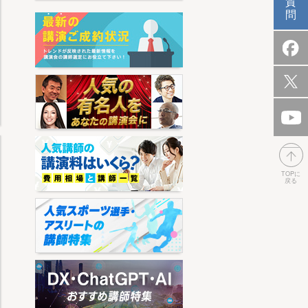
質
問
TOPに
戻る