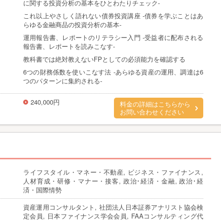
に関する投資分析の基本をひとわたりチェック-
これ以上やさしく語れない債券投資講座 -債券を学ぶことはあ
らゆる金融商品の投資分析の基本-
運用報告書、レポートのリテラシー入門 -受益者に配布される
報告書、レポートを読みこなす-
教科書では絶対教えないFPとしての必須能力を確認する
6つの財務係数を使いこなす法 -あらゆる資産の運用、調達は6
つのパターンに集約される-
240,000円
料金の詳細はこちらから
お問い合わせください
ライフスタイル・マネー・不動産, ビジネス・ファイナンス,
人材育成・研修・マナー・接客, 政治･経済・金融, 政治･経
済・国際情勢
資産運用コンサルタント, 社団法人日本証券アナリスト協会検
定会員, 日本ファイナンス学会会員, FAAコンサルティング代