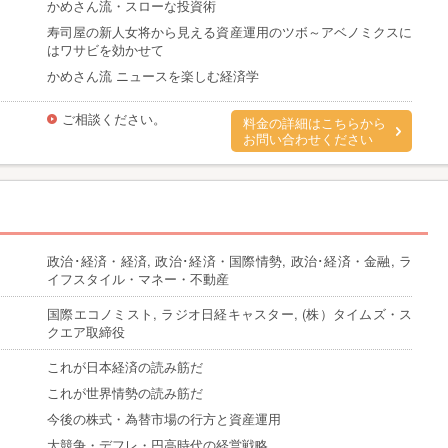
かめさん流・スローな投資術
寿司屋の新人女将から見える資産運用のツボ～アベノミクスに
はワサビを効かせて
かめさん流 ニュースを楽しむ経済学
ご相談ください。
料金の詳細はこちらから
お問い合わせください
政治･経済・経済, 政治･経済・国際情勢, 政治･経済・金融, ラ
イフスタイル・マネー・不動産
国際エコノミスト, ラジオ日経キャスター, (株）タイムズ・ス
クエア取締役
これが日本経済の読み筋だ
これが世界情勢の読み筋だ
今後の株式・為替市場の行方と資産運用
大競争・デフレ・円高時代の経営戦略