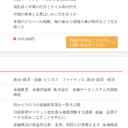
混乱続く中東の行方とオイル高の行方
中国の将来と企業はいかに付き合うか
米国のグローバル戦略、核の傘から情報の傘の時代をどう生き
抜くか
310,000円
料金の詳細はこちらから
お問い合わせください
政治･経済・金融, ビジネス・ファイナンス, 政治･経済・経済
金融教育、金融評論家, 株式会社 金融データシステム代表取
締役
目からウロコの金融新常識を一挙大公開
日経新聞マーケット総合面を徹底理解する講座 -金融、証券デ
ータを読みこなすことを中心に-
金融商品の収益性分析、金利、利回り計算教えます -金融商品