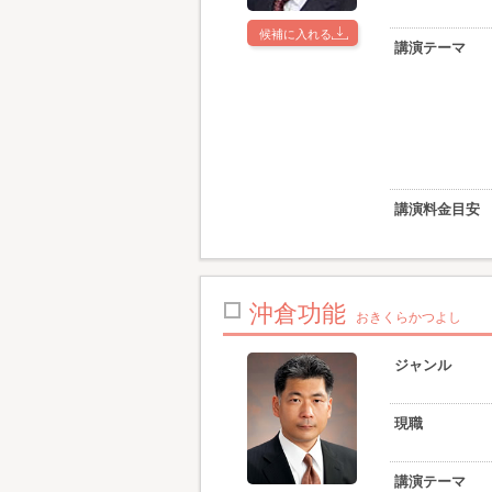
候補に入れる
講演テーマ
講演料金目安
沖倉功能
おきくらかつよし
ジャンル
現職
講演テーマ