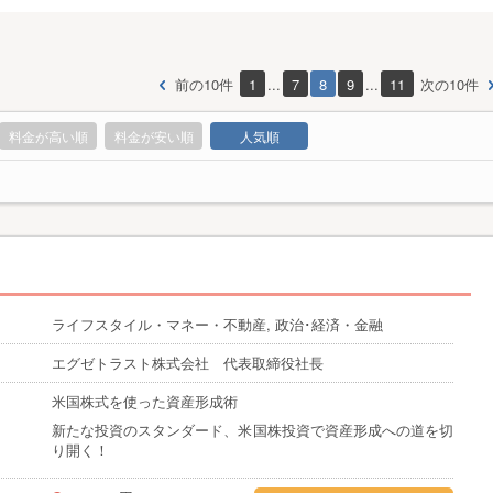
前の10件
1
...
7
8
9
...
11
次の10件
料金が高い順
料金が安い順
人気順
ライフスタイル・マネー・不動産, 政治･経済・金融
エグゼトラスト株式会社 代表取締役社長
米国株式を使った資産形成術
新たな投資のスタンダード、米国株投資で資産形成への道を切
り開く！