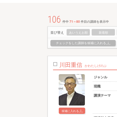
106
件中
71～80
件目の講師を表示中
並び替え
あいうえお順
新着順
チェックをした講師を候補に入れる
川田重信
かわたしげのぶ
ジャンル
現職
講演テーマ
候補に入れる