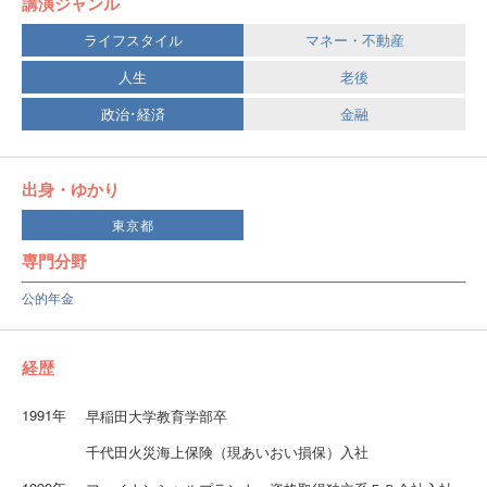
講演ジャンル
ライフスタイル
マネー・不動産
人生
老後
政治･経済
金融
出身・ゆかり
東京都
専門分野
公的年金
経歴
1991年
早稲田大学教育学部卒
千代田火災海上保険（現あいおい損保）入社