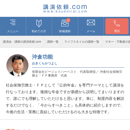
0
電話
メニュー
初めての方
候補講師
メール
講演会・講師の講演依頼.com
講師一覧
ライフスタイルの講師一覧
マネー・不動産の
沖倉功能
おきくらかつよし
有限会社ピージェイハーベスト 代表取締役／ 沖倉社会保険労
務士・ＦＰ事務所 代表
社会保険労務士・ＦＰとして『公的年金』を専門テーマとして講演を
行なっております。複雑な年金ですが基礎から説明してまいりますの
で、誰にでも理解していただけると思います。単に、制度内容を解説
するだけでなく、「今からすべきこと」も具体的に紹介しますので、
今後の生活・実務に直結していただけるのも大きな特徴です。