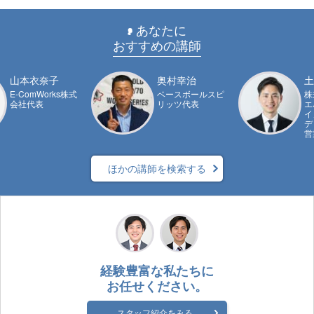
あなたに
おすすめの講師
山本衣奈子
奥村幸治
土
E-ComWorks株式
ベースボールスピ
株
会社代表
リッツ代表
エ
イ
デ
営
ほかの講師を検索する
経験豊富な私たちに
お任せください。
スタッフ紹介をみる