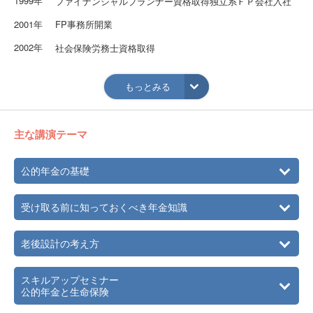
1999年
ファイナンシャルプランナー資格取得独立系ＦＰ会社入社
2001年
FP事務所開業
2002年
社会保険労務士資格取得
2004年
有限会社ピージェイハーベスト設立
もっとみる
＜資格＞
ファイナンシャルプランナー資格取得／社会保険労務士資
格取得
主な講演テーマ
公的年金の基礎
受け取る前に知っておくべき年金知識
老後設計の考え方
スキルアップセミナー
公的年金と生命保険