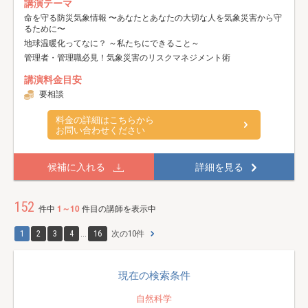
講演テーマ
命を守る防災気象情報 〜あなたとあなたの大切な人を気象災害から守
るために〜
地球温暖化ってなに？ ～私たちにできること～
管理者・管理職必見！気象災害のリスクマネジメント術
講演料金目安
要相談
料金の詳細はこちらから
お問い合わせください
候補に入れる
詳細を見る
152
件中
1～10
件目の講師を表示中
1
2
3
4
...
16
次の10件
現在の検索条件
自然科学