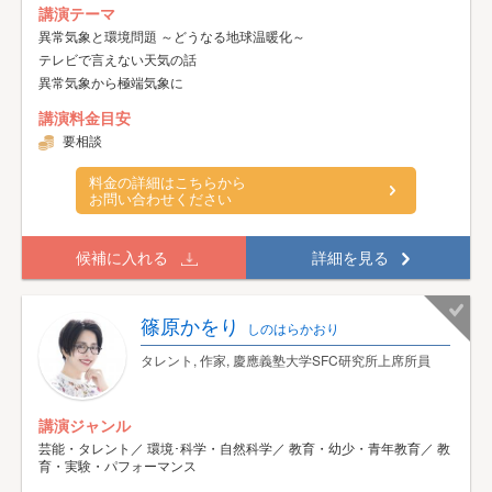
講演テーマ
異常気象と環境問題 ～どうなる地球温暖化～
テレビで言えない天気の話
異常気象から極端気象に
講演料金目安
要相談
料金の詳細はこちらから
お問い合わせください
候補に入れる
詳細を見る
篠原かをり
しのはらかおり
タレント, 作家, 慶應義塾大学SFC研究所上席所員
講演ジャンル
芸能・タレント／ 環境･科学・自然科学／ 教育・幼少・青年教育／ 教
育・実験・パフォーマンス