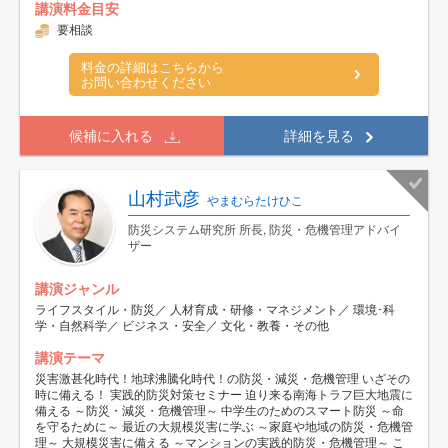
講演料金目安
要相談
料金の詳細はこちらから
お問い合わせください
候補に入れる
詳細を見る
山村武彦
やまむらたけひこ
防災システム研究所 所長, 防災・危機管理アドバイ
ザー
講演ジャンル
ライフスタイル・防災／ 人材育成・研修・マネジメント／ 環境･科
学・自然科学／ ビジネス・安全／ 文化・教養・その他
講演テーマ
災害激甚化時代！地球沸騰化時代！の防災・減災・危機管理 いざその
時に備える！ 実践的防災対策セミナー 迫り来る南海トラフ巨大地震に
備える ～防災・減災・危機管理～ 中学生のためのスマート防災 ～命
を守るために～ 最近の大規模災害に学ぶ ～家庭や地域の防災・危機管
理～ 大規模災害に備える ～マンションの実践的防災・危機管理～ こ