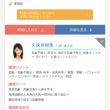
要相談
料金の詳細はこちらから
お問い合わせください
候補に入れる
詳細を見る
久保井朝美
くぼいあさみ
気象予報士, 防災士, 城好き気象予報士, 気象キャスタ
ー, 北いわて・お城コンシェルジュ
講演ジャンル
芸能・気象予報士／ 環境･科学・自然科学／ 教育・実験・パフォーマ
ンス／ ビジネス・安全／ ライフスタイル・防災
講演テーマ
異常気象・気象災害から身を守る
地球温暖化と未来の天気〜SDGsに取り組む〜
建設現場で役立つ気象情報
講演料金目安