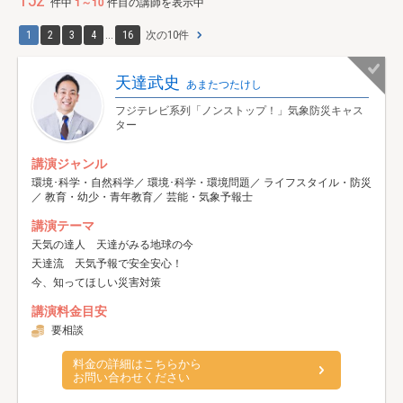
152
件中
1～10
件目の講師を表示中
1
2
3
4
...
16
次の10件
天達武史
あまたつたけし
フジテレビ系列「ノンストップ！」気象防災キャス
ター
講演ジャンル
環境･科学・自然科学／ 環境･科学・環境問題／ ライフスタイル・防災
／ 教育・幼少・青年教育／ 芸能・気象予報士
講演テーマ
天気の達人 天達がみる地球の今
天達流 天気予報で安全安心！
今、知ってほしい災害対策
講演料金目安
要相談
料金の詳細はこちらから
お問い合わせください