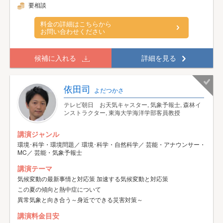
要相談
料金の詳細はこちらから
お問い合わせください
候補に入れる
詳細を見る
依田司
よだつかさ
テレビ朝日 お天気キャスター, 気象予報士, 森林イ
ンストラクター, 東海大学海洋学部客員教授
講演ジャンル
環境･科学・環境問題／ 環境･科学・自然科学／ 芸能・アナウンサー・
MC／ 芸能・気象予報士
講演テーマ
気候変動の最新事情と対応策 加速する気候変動と対応策
この夏の傾向と熱中症について
異常気象と向き合う～身近でできる災害対策～
講演料金目安