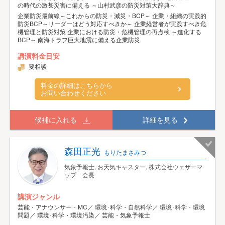
の時代の激甚災害に備える ～山村武彦の防災対策大辞典～
企業防災最前線～これからの防災・減災・BCP～ 企業・組織の実践的
防災BCP～リーダーはどう対応すべきか～ 企業経営者が実践すべき危
機管理と防災対策 企業における防災・危機管理の再点検 ～進化する
BCP～ 南海トラフ巨大地震に備える企業防災
講演料金目安
要相談
料金の詳細はこちらから
お問い合わせください
候補に入れる
詳細を見る
森田正光
もりたまさみつ
気象予報士, お天気キャスター, 株式会社ウェザーマ
ップ 会長
講演ジャンル
芸能・アナウンサー・MC／ 環境･科学・自然科学／ 環境･科学・環境
問題／ 環境･科学・環境汚染／ 芸能・気象予報士