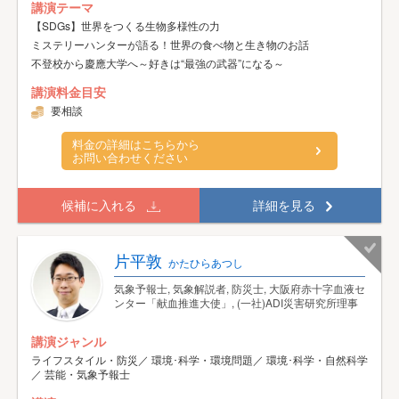
講演テーマ
【SDGs】世界をつくる生物多様性の力
ミステリーハンターが語る！世界の食べ物と生き物のお話
不登校から慶應大学へ～好きは“最強の武器”になる～
講演料金目安
要相談
料金の詳細はこちらから
お問い合わせください
候補に入れる
詳細を見る
片平敦
かたひらあつし
気象予報士, 気象解説者, 防災士, 大阪府赤十字血液セ
ンター「献血推進大使」, (一社)ADI災害研究所理事
講演ジャンル
ライフスタイル・防災／ 環境･科学・環境問題／ 環境･科学・自然科学
／ 芸能・気象予報士