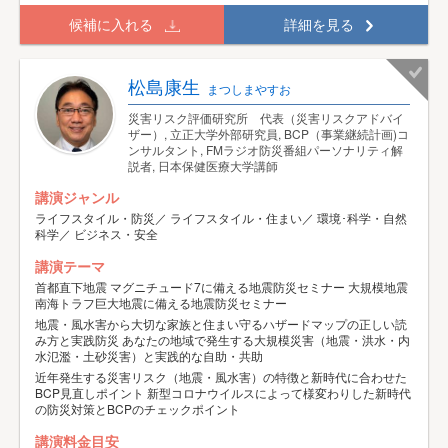
候補に入れる
詳細を見る
松島康生
まつしまやすお
災害リスク評価研究所 代表（災害リスクアドバイ
ザー）, 立正大学外部研究員, BCP（事業継続計画)コ
ンサルタント, FMラジオ防災番組パーソナリティ解
説者, 日本保健医療大学講師
講演ジャンル
ライフスタイル・防災／ ライフスタイル・住まい／ 環境･科学・自然
科学／ ビジネス・安全
講演テーマ
首都直下地震 マグニチュード7に備える地震防災セミナー 大規模地震
南海トラフ巨大地震に備える地震防災セミナー
地震・風水害から大切な家族と住まい守るハザードマップの正しい読
み方と実践防災 あなたの地域で発生する大規模災害（地震・洪水・内
水氾濫・土砂災害）と実践的な自助・共助
近年発生する災害リスク（地震・風水害）の特徴と新時代に合わせた
BCP見直しポイント 新型コロナウイルスによって様変わりした新時代
の防災対策とBCPのチェックポイント
講演料金目安