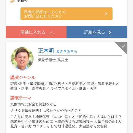
要相談
料金の詳細はこちらから
お問い合わせください
候補に入れる
詳細を見る
正木明
まさきあきら
気象予報士, 防災士
講演ジャンル
環境･科学・環境問題／ 環境･科学・自然科学／ 芸能・気象予報士／
教育・幼少・青年教育／ ライフスタイル・健康・医学
講演テーマ
気象情報は安全と笑顔を守る
迫りくる気候危機！…私たちがやるべきこと
こんなに簡単！地球保護 『エコ生活』と『節約生活』の違いとは！？
未来を担う子供達のために ～僕の考える環境保護～ 天気予報の正しい
見方・使い方 コロナ、そして地球温暖化、大自然からの警鐘