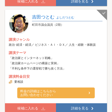
候補に入れる
詳細を見る
吉田つとむ
よしだつとむ
町田市議会議員（2期）
講演ジャンル
政治･経済・経済／ ビジネス・ＡＩ・ＤＸ／ 人生・経験・体験談
講演テーマ
「政治家とインターネット戦略」
「政治家ホームページの構築と実例」
「不利な条件下の選挙戦で勝ち抜く方法」
講演料金目安
要相談
料金の詳細はこちらから
お問い合わせください
候補に入れる
詳細を見る