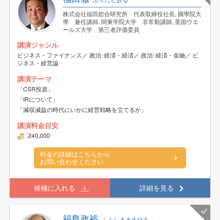
株式会社福田総合研究所 代表取締役社長, 國學院大
學 兼任講師, 関東学院大学 非常勤講師, 英国ウエ
ールズ大学 第三者評価委員
講演ジャンル
ビジネス・ファイナンス／ 政治･経済・経済／ 政治･経済・金融／ ビ
ジネス・経営論
講演テーマ
「CSR投資」
「IRについて」
「減収減益の時代にいかに経営戦略を立てるか」
講演料金目安
240,000
料金の詳細はこちらから
お問い合わせください
候補に入れる
詳細を見る
福島政裕
ふくしままさひろ