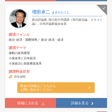
増田卓二
ますだたくじ
政治評論家, 国士舘大学講師（現代政治論、マスコミ
論）, 日本評論家協会会員
講演ジャンル
政治･経済・国際情勢／ 政治･経済・経済
講演テーマ
激動の政局展望
小泉改革と日本経済
小泉政治と財政構造改革
講演料金目安
310,000
料金の詳細はこちらから
お問い合わせください
候補に入れる
詳細を見る