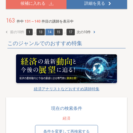
候補に入れる
詳細を見る
163
件中
131～140
件目の講師を表示中
前の10件
1
...
13
14
15
...
17
次の10件
このジャンルでのおすすめ特集
経済アナリストなどおすすめ講師特集
現在の検索条件
経済
条件を変更して再検索する