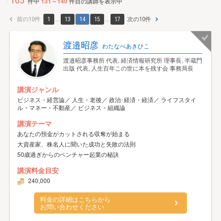
163
件中
131～140
件目の講師を表示中
前の10件
1
...
13
14
15
...
17
次の10件
渡邉昭彦
わたなべあきひこ
渡邉昭彦事務所 代表, 経済情報研究所 理事長, 半蔵門
出版 代表, 人生百年この世に本を残す会 事務局長
講演ジャンル
ビジネス・経営論／ 人生・老後／ 政治･経済・経済／ ライフスタイ
ル・マネー・不動産／ ビジネス・組織論
講演テーマ
あなたの預金がカットされる収奪が始まる
大資産家、株名人に聞いた成功と失敗の法則
50歳過ぎからのベンチャー起業の秘訣
講演料金目安
240,000
料金の詳細はこちらから
お問い合わせください