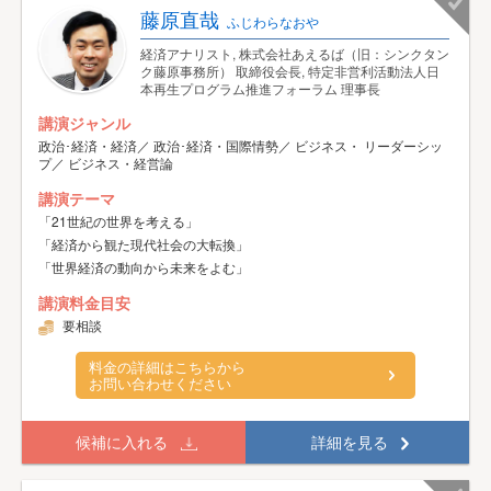
藤原直哉
ふじわらなおや
経済アナリスト, 株式会社あえるば（旧：シンクタン
ク藤原事務所） 取締役会長, 特定非営利活動法人日
本再生プログラム推進フォーラム 理事長
講演ジャンル
政治･経済・経済／ 政治･経済・国際情勢／ ビジネス・ リーダーシッ
プ／ ビジネス・経営論
講演テーマ
「21世紀の世界を考える」
「経済から観た現代社会の大転換」
「世界経済の動向から未来をよむ」
講演料金目安
要相談
料金の詳細はこちらから
お問い合わせください
候補に入れる
詳細を見る