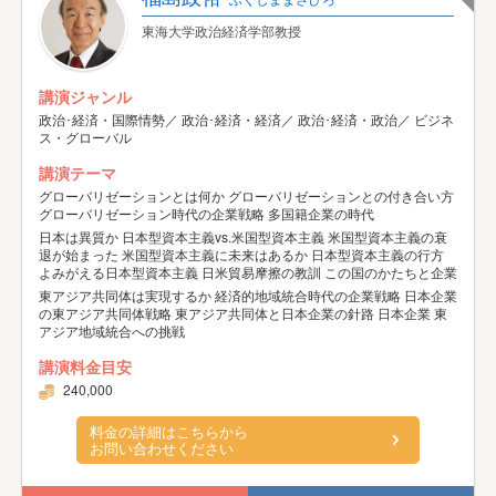
東海大学政治経済学部教授
講演ジャンル
政治･経済・国際情勢／ 政治･経済・経済／ 政治･経済・政治／ ビジネ
ス・グローバル
講演テーマ
グローバリゼーションとは何か グローバリゼーションとの付き合い方
グローバリゼーション時代の企業戦略 多国籍企業の時代
日本は異質か 日本型資本主義vs.米国型資本主義 米国型資本主義の衰
退が始まった 米国型資本主義に未来はあるか 日本型資本主義の行方
よみがえる日本型資本主義 日米貿易摩擦の教訓 この国のかたちと企業
東アジア共同体は実現するか 経済的地域統合時代の企業戦略 日本企業
の東アジア共同体戦略 東アジア共同体と日本企業の針路 日本企業 東
アジア地域統合への挑戦
講演料金目安
240,000
料金の詳細はこちらから
お問い合わせください