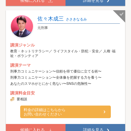
佐々木成三
ささきなるみ
元刑事
講演ジャンル
教育・ネットリテラシー／ ライフスタイル・防犯・安全／ 人権･福
祉・ボランティア
講演テーマ
刑事力コミュニケーション〜信頼を得て優位に立てる術〜
刑事力コミュニケーション〜全体像を把握する力を養う〜
あなたのスマホがとにかく危ない〜SNSの危険性〜
講演料金目安
要相談
料金の詳細はこちらから
お問い合わせください
候補に入れる
詳細を見る