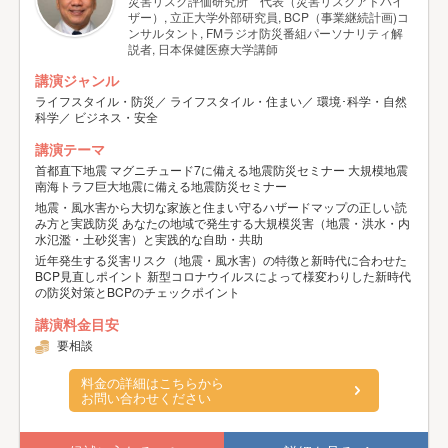
災害リスク評価研究所 代表（災害リスクアドバイ
ザー）, 立正大学外部研究員, BCP（事業継続計画)コ
ンサルタント, FMラジオ防災番組パーソナリティ解
説者, 日本保健医療大学講師
講演ジャンル
ライフスタイル・防災／ ライフスタイル・住まい／ 環境･科学・自然
科学／ ビジネス・安全
講演テーマ
首都直下地震 マグニチュード7に備える地震防災セミナー 大規模地震
南海トラフ巨大地震に備える地震防災セミナー
地震・風水害から大切な家族と住まい守るハザードマップの正しい読
み方と実践防災 あなたの地域で発生する大規模災害（地震・洪水・内
水氾濫・土砂災害）と実践的な自助・共助
近年発生する災害リスク（地震・風水害）の特徴と新時代に合わせた
BCP見直しポイント 新型コロナウイルスによって様変わりした新時代
の防災対策とBCPのチェックポイント
講演料金目安
要相談
料金の詳細はこちらから
お問い合わせください