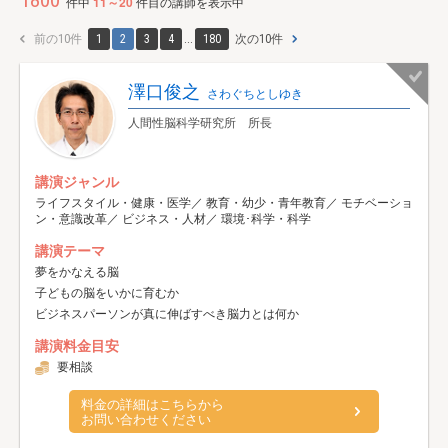
1800
件中
11～20
件目の講師を表示中
前の10件
1
2
3
4
...
180
次の10件
澤口俊之
さわぐちとしゆき
人間性脳科学研究所 所長
講演ジャンル
ライフスタイル・健康・医学／ 教育・幼少・青年教育／ モチベーショ
ン・意識改革／ ビジネス・人材／ 環境･科学・科学
講演テーマ
夢をかなえる脳
子どもの脳をいかに育むか
ビジネスパーソンが真に伸ばすべき脳力とは何か
講演料金目安
要相談
料金の詳細はこちらから
お問い合わせください