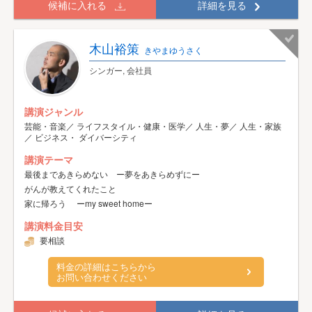
候補に入れる
詳細を見る
木山裕策
きやまゆうさく
シンガー, 会社員
講演ジャンル
芸能・音楽／ ライフスタイル・健康・医学／ 人生・夢／ 人生・家族
／ ビジネス・ ダイバーシティ
講演テーマ
最後まであきらめない ー夢をあきらめずにー
がんが教えてくれたこと
家に帰ろう ーmy sweet homeー
講演料金目安
要相談
料金の詳細はこちらから
お問い合わせください