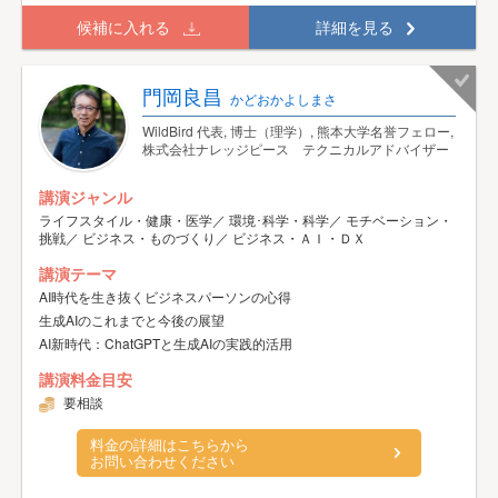
候補に入れる
詳細を見る
門岡良昌
かどおかよしまさ
WildBird 代表, 博士（理学）, 熊本大学名誉フェロー,
株式会社ナレッジピース テクニカルアドバイザー
講演ジャンル
ライフスタイル・健康・医学／ 環境･科学・科学／ モチベーション・
挑戦／ ビジネス・ものづくり／ ビジネス・ＡＩ・ＤＸ
講演テーマ
AI時代を生き抜くビジネスパーソンの心得
生成AIのこれまでと今後の展望
AI新時代：ChatGPTと生成AIの実践的活用
講演料金目安
要相談
料金の詳細はこちらから
お問い合わせください