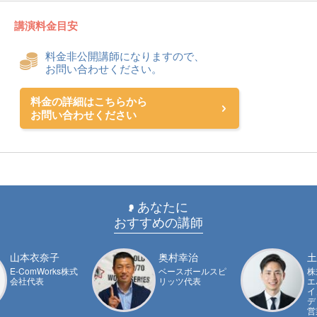
講演料金目安
料金非公開講師になりますので、
お問い合わせください。
料金の詳細はこちらから
お問い合わせください
あなたに
おすすめの講師
山本衣奈子
奥村幸治
土
E-ComWorks株式
ベースボールスピ
株
会社代表
リッツ代表
エ
イ
デ
営