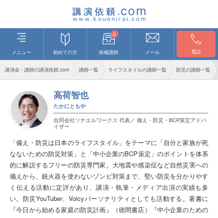
0
電話
メニュー
初めての方
候補講師
メール
講演会・講師の講演依頼.com
講師一覧
ライフスタイルの講師一覧
防災の講師一覧
高荷智也
たかにともや
合同会社ソナエルワークス 代表／ 備え・防災・BCP策定アドバ
イザー
「備え・防災は日本のライフスタイル」をテーマに「自分と家族が死
なないための防災対策」と「中小企業のBCP策定」のポイントを体系
的に解説するフリーの防災専門家。大地震や感染症など自然災害への
備えから、銃火器を使わないゾンビ対策まで、堅い防災を分かりやす
く伝える活動に定評があり、講演・執筆・メディア出演の実績も多
い。防災YouTuber、Voicyパーソナリティとしても活動する。著書に
『今日から始める家庭の防災計画』（徳間書店）『中小企業のための