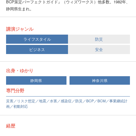
BCP策定パーフェクトガイド』（ウィズワークス）他多数。1982年、
静岡県生まれ。
講演ジャンル
ライフスタイル
防災
ビジネス
安全
出身・ゆかり
静岡県
神奈川県
専門分野
災害／リスク想定／地震／水害／感染症／防災／BCP／BCM／事業継続計
画／初動対応
経歴