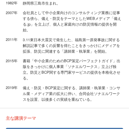
1982年
静岡県三島市生まれ。
2007年
会社員として中小企業向けのコンサルティング業務に従事
する傍ら、備え・防災をテーマとしたWEBメディア「備え
る.jp」を立上げ、個人と家庭向けの防災情報の提供を開
始。
2011年
3.11東日本大震災で発生した、福島第一原発事故に関する
解説記事で多くの反響を得たことをきっかけにメディアを
拡張、防災に関連する「講師業・執筆業」を開始。
2015年
書籍「中小企業のためのBCP策定パーフェクトガイド」出
版をきっかけに個人事業「ソナエルワークス」立上げ独
立。防災とBCP関する専門家サービスの提供を本格化させ
る。
2019年
備え・防災・BCP策定に関する、講師業・執筆業・コンサ
ル業・メディア業の拡大に伴い、合同会社ソナエルワーク
スを設置、以後多くの実績を重ねている。
主な講演テーマ