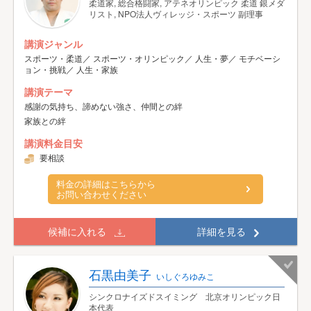
柔道家, 総合格闘家, アテネオリンピック 柔道 銀メダ
リスト, NPO法人ヴィレッジ・スポーツ 副理事
講演ジャンル
スポーツ・柔道／ スポーツ・オリンピック／ 人生・夢／ モチベーシ
ョン・挑戦／ 人生・家族
講演テーマ
感謝の気持ち、諦めない強さ、仲間との絆
家族との絆
講演料金目安
要相談
料金の詳細はこちらから
お問い合わせください
候補に入れる
詳細を見る
石黒由美子
いしぐろゆみこ
シンクロナイズドスイミング 北京オリンピック日
本代表