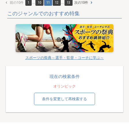
前の10件
1
...
10
11
12
...
13
次の10件
このジャンルでのおすすめ特集
スポーツの祭典～選手・監督・コーチに学ぶ～
現在の検索条件
オリンピック
条件を変更して再検索する