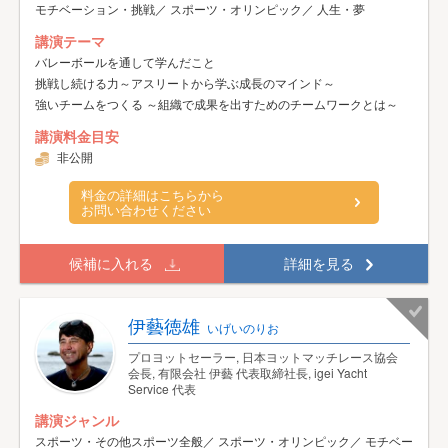
モチベーション・挑戦／ スポーツ・オリンピック／ 人生・夢
講演テーマ
バレーボールを通して学んだこと
挑戦し続ける力～アスリートから学ぶ成長のマインド～
強いチームをつくる ～組織で成果を出すためのチームワークとは～
講演料金目安
非公開
料金の詳細はこちらから
お問い合わせください
候補に入れる
詳細を見る
伊藝徳雄
いげいのりお
プロヨットセーラー, 日本ヨットマッチレース協会
会長, 有限会社 伊藝 代表取締社長, igei Yacht
Service 代表
講演ジャンル
スポーツ・その他スポーツ全般／ スポーツ・オリンピック／ モチベー