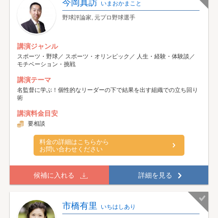
今岡真訪
いまおかまこと
野球評論家, 元プロ野球選手
講演ジャンル
スポーツ・野球／ スポーツ・オリンピック／ 人生・経験・体験談／
モチベーション・挑戦
講演テーマ
名監督に学ぶ！個性的なリーダーの下で結果を出す組織での立ち回り
術
講演料金目安
要相談
料金の詳細はこちらから
お問い合わせください
候補に入れる
詳細を見る
市橋有里
いちはしあり