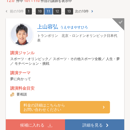
128
件中
101～110
件目の講師を表示中
前の10件
1
...
10
11
12
...
13
次の10件
上山容弘
うえやまやすひろ
トランポリン 北京・ロンドンオリンピック日本代
表
講演ジャンル
スポーツ・オリンピック／ スポーツ・その他スポーツ全般／ 人生・夢
／ モチベーション・挑戦
講演テーマ
夢に向かって
講演料金目安
要相談
料金の詳細はこちらから
お問い合わせください
候補に入れる
詳細を見る