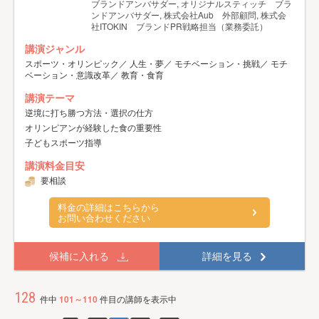
ブランドアンバサダー, オリジナルスティッチ ブラ
ンドアンバサダー, 株式会社Aub 外部顧問, 株式会
社ITOKIN ブランドPR戦略担当（業務委託）
講演ジャンル
スポーツ・オリンピック／ 人生・夢／ モチベーション・挑戦／ モチ
ベーション・意識改革／ 教育・食育
講演テーマ
逆境に打ち勝つ方法・選択の仕方
オリンピアンが経験した食の重要性
子どもスポーツ指導
講演料金目安
要相談
料金の詳細はこちらから
お問い合わせください
候補に入れる
詳細を見る
128
件中
101～110
件目の講師を表示中