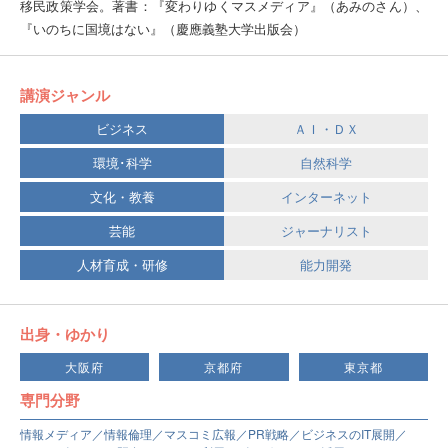
移民政策学会。著書：『変わりゆくマスメディア』（あみのさん）、
『いのちに国境はない』（慶應義塾大学出版会）
講演ジャンル
ビジネス
ＡＩ・ＤＸ
環境･科学
自然科学
文化・教養
インターネット
芸能
ジャーナリスト
人材育成・研修
能力開発
出身・ゆかり
大阪府
京都府
東京都
専門分野
情報メディア／情報倫理／マスコミ広報／PR戦略／ビジネスのIT展開／