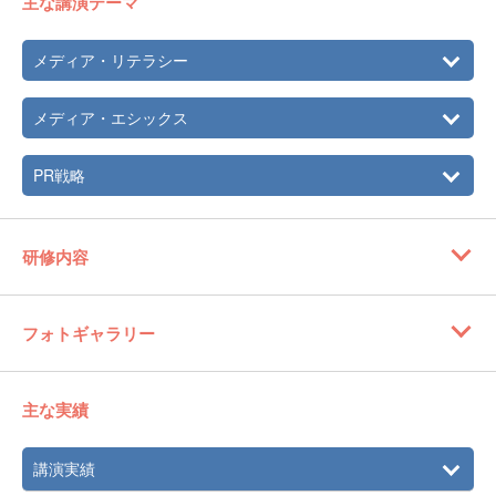
主な講演テーマ
ル放送開始」を担当。総務省全国地上デジタル放送協議会
委員。
メディア・リテラシー
2012年
東京支社総務部長。ラジオ聴取アプリ「radiko」の事業開始
に際し、総務省との行政調整を担当した。
メディア・エシックス
2016年
多文化社会研究会に参加。自著『変わりゆくマスメディ
ア』（あみのさん）を出版。共著『いのちに国境はない』
PR戦略
（慶應義塾大学出版会）出版。
2017年
地球環境戦略研究機関コミュニケーション・ディレクタ
ー。ドイツ・ボンでのCOP23日本パビリオンで事務局を担
研修内容
当
フォトギャラリー
主な実績
講演実績