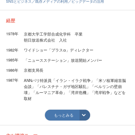
SNSとビジネス／既存メディアの利用／ビッグデータの活用
経歴
1978年
京都大学工学部合成化学科 卒業
朝日放送株式会社 入社
1982年
ワイドショー「プラスα」ディレクター
1985年
「ニュースステーション」放送開始メンバー
1986年
京都支局長
1987年
ANNパリ特派員「イラン・イラク戦争」「米ソ核軍縮首脳
会談」「パレスチナ・ガザ地区騒乱」「ベルリンの壁崩
壊」「ルーマニア革命」「湾岸危機」「湾岸戦争」などを
取材
1995年
「ABCニュースリポート」編集長
もっとみる
2000年
インターネット事業部長。民放初の「放送と通信の融合」
をビジネス化する組織設計を行なった。
2004年
メディア戦略部長。「アナログ放送終了」と「地上デジタ