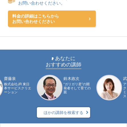
お問い合わせください。
料金の詳細はこちらから
お問い合わせください
あなたに
おすすめの講師
齋藤泉
鈴木政次
武
株式会社JR 東日
“ガリガリ君”の開
ア
本サービスクリエ
発者そして育ての
ク
ーション
親
ミ
ス
ほかの講師を検索する